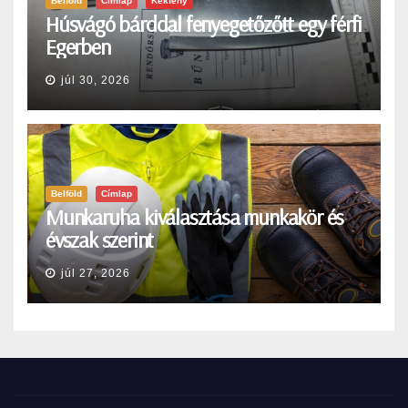
Belföld
Címlap
Kékfény
Húsvágó bárddal fenyegetőzőtt egy férfi
Egerben
júl 30, 2026
Belföld
Címlap
Munkaruha kiválasztása munkakör és
évszak szerint
júl 27, 2026