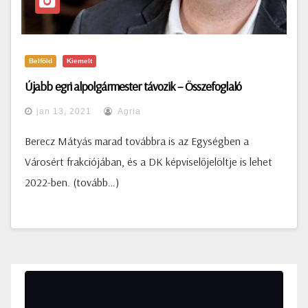
Belföld
Kiemelt
Újabb egri alpolgármester távozik – Összefoglaló
jan 13, 2021
Agria
Berecz Mátyás marad továbbra is az Egységben a
Városért frakciójában, és a DK képviselőjelöltje is lehet
2022-ben. (tovább…)