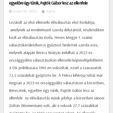
egyelőre úgy tűnik, Pajtók Gábor lesz az ellenfele
szept 30, 2021
Agria
Lezárult az első ellenzéki előválasztás első fordulója,
amelynek az eredményeit szerda délutántól, részletekben
közli az előválasztási iroda. Heves Megye 1. számú
választókerületében is győztest hirdettek szerda este,
melynek alapján Berecz Mátyás indulhat a 2022-es
országgyűlési választásokon ellenzéki képviselőjelöltként.
A DK politikusára 3941-en voksoltak, ezzel a szavazatok
72,3 százalékát gyűjtötte be. A Fidesz kihívója tehát már
megvan a 2022-es országgyűlés választáson a körzetben,
Berecznek, egyelőre úgy tűnik, Pajtók Gábor lesz az
ellenfele. Az előválasztás másik jelöltje a körzetben Jánosi
Zoltán (Momentum) volt, aki a voksok 27,7 százalékát