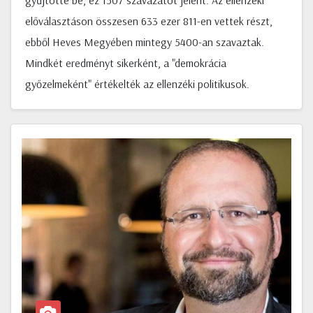
gyűjtötte be, ez 1507 szavazatot jelent. Az ellenzéki
előválasztáson összesen 633 ezer 811-en vettek részt,
ebből Heves Megyében mintegy 5400-an szavaztak.
Mindkét eredményt sikerként, a "demokrácia
győzelmeként" értékelték az ellenzéki politikusok.