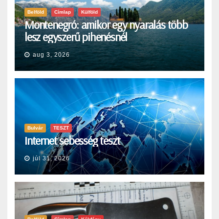
Belföld
Címlap
Külföld
Montenegró: amikor egy nyaralás több
lesz egyszerű pihenésnél
aug 3, 2026
Bulvár
TESZT
Internet sebesség teszt
júl 31, 2026