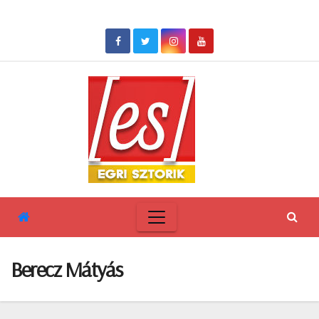
Skip
to
content
Berecz Mátyás