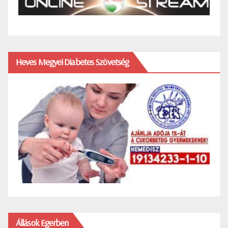
Heves Megyei Diabetes Szövetség
Állások Egerben