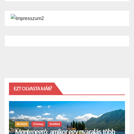
EZT OLVASTA MÁR?
Belföld
Címlap
Külföld
Montenegró: amikor egy nyaralás több