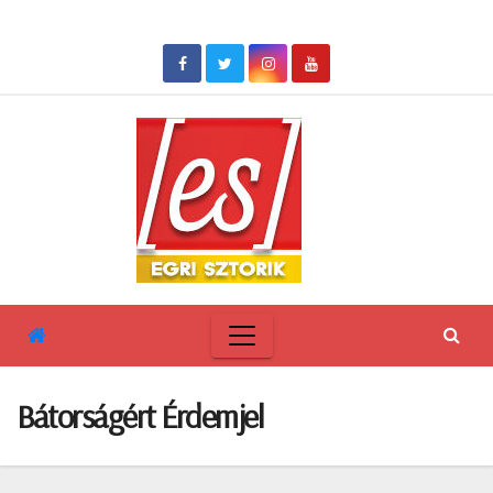
Skip
to
content
Bátorságért Érdemjel