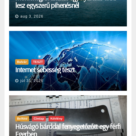
lesz egyszerű pihenésnél
aug 3, 2026
Bulvár
TESZT
Internet sebesség teszt
júl 31, 2026
Belföld
Címlap
Kékfény
Húsvágó bárddal fenyegetőzőtt egy férfi
Egerben