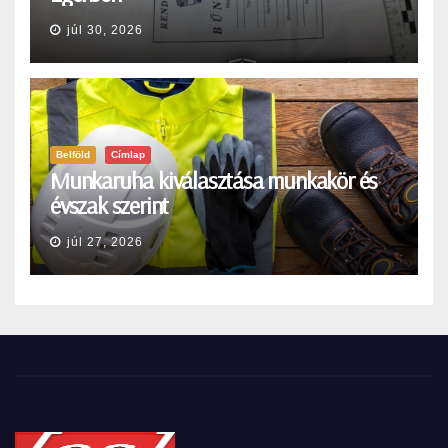
júl 30, 2026
Belföld
Címlap
Munkaruha kiválasztása munkakör és
évszak szerint
júl 27, 2026