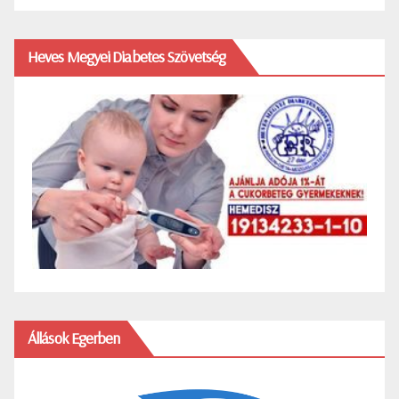
Heves Megyei Diabetes Szövetség
Állások Egerben