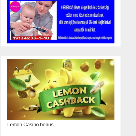
Lemon Casino bonus