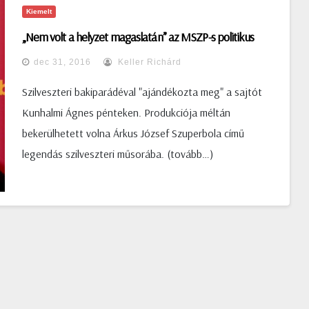
Kiemelt
„Nem volt a helyzet magaslatán” az MSZP-s politikus
dec 31, 2016
Keller Richárd
Szilveszteri bakiparádéval "ajándékozta meg" a sajtót
Kunhalmi Ágnes pénteken. Produkciója méltán
bekerülhetett volna Árkus József Szuperbola című
legendás szilveszteri műsorába. (tovább…)