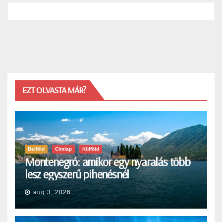
EZT OLVASTA MÁR?
Belföld
Címlap
Külföld
Montenegró: amikor egy nyaralás több
lesz egyszerű pihenésnél
aug 3, 2026