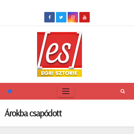
Skip
to
content
Árokba csapódott