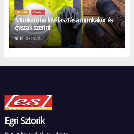
Belföld
Címlap
Munkaruha kiválasztása munkakör és
évszak szerint
júl 27, 2026
Egri Sztorik
Eger legfontosabb hírei, sztorijai