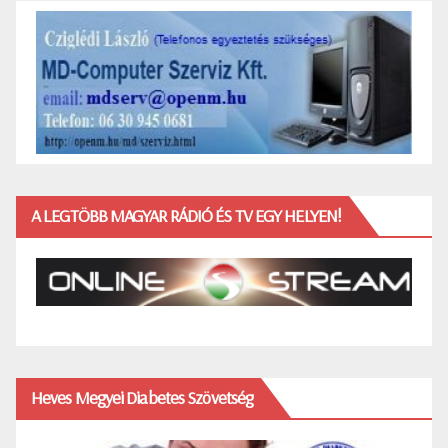
A LEGTÖBB MAGYAR RÁDIÓ ÉS TV EGY HELYEN!
Heves Megyei Diabetes Szövetség