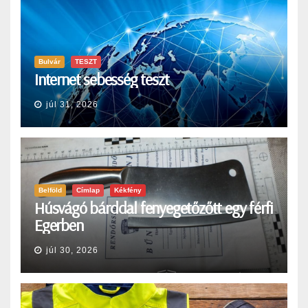
Bulvár
TESZT
Internet sebesség teszt
júl 31, 2026
Belföld
Címlap
Kékfény
Húsvágó bárddal fenyegetőzőtt egy férfi
Egerben
júl 30, 2026