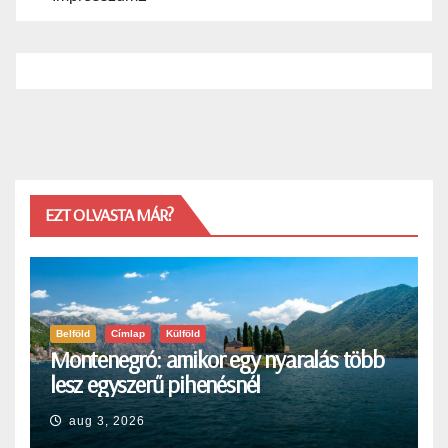
EZT OLVASTA MÁR?
Belföld
Címlap
Külföld
Montenegró: amikor egy nyaralás több
lesz egyszerű pihenésnél
aug 3, 2026