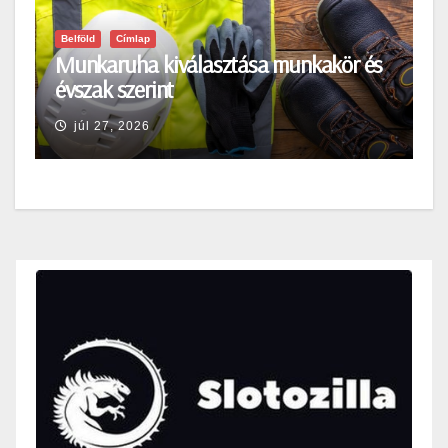
Belföld
Címlap
Munkaruha kiválasztása munkakör és
évszak szerint
júl 27, 2026