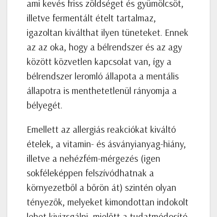
ami kevés friss zöldséget és gyümölcsöt,
illetve fermentált ételt tartalmaz,
igazoltan kiválthat ilyen tüneteket. Ennek
az az oka, hogy a bélrendszer és az agy
között közvetlen kapcsolat van, így a
bélrendszer leromló állapota a mentális
állapotra is menthetetlenül rányomja a
bélyegét.
Emellett az allergiás reakciókat kiváltó
ételek, a vitamin- és ásványianyag-hiány,
illetve a nehézfém-mérgezés (igen
sokféleképpen felszívódhatnak a
környezetből a bőrön át) szintén olyan
tényezők, melyeket kimondottan indokolt
lehet kivizsgálni, mielőtt a tudatmódosító