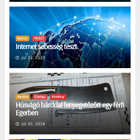
Bulvár
TESZT
Internet sebesség teszt
júl 31, 2026
Belföld
Címlap
Kékfény
Húsvágó bárddal fenyegetőzőtt egy férfi
Egerben
júl 30, 2026