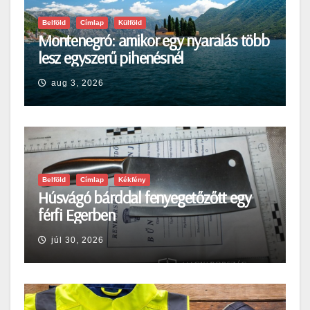
Belföld
Címlap
Külföld
Montenegró: amikor egy nyaralás több
lesz egyszerű pihenésnél
aug 3, 2026
Belföld
Címlap
Kékfény
Húsvágó bárddal fenyegetőzőtt egy
férfi Egerben
júl 30, 2026