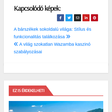
Kapcsolódó képek:
Bejegyzés
A bárszékek sokoldalú világa: Stílus és
navigáció
funkcionalitás találkozása
A világ szokatlan Wazamba kaszinó
szabályozásai
EZ IS ÉRDEKELHETI