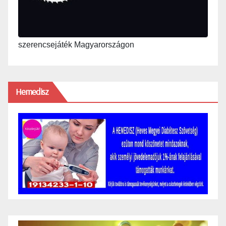
szerencsejáték Magyarországon
Hemedisz