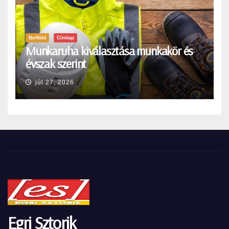
Belföld
Címlap
Munkaruha kiválasztása munkakör és
évszak szerint
júl 27, 2026
Egri Sztorik