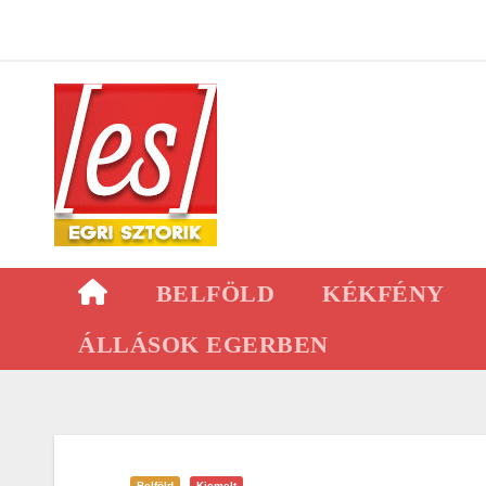
Skip
to
content
BELFÖLD
KÉKFÉNY
ÁLLÁSOK EGERBEN
Belföld
Kiemelt