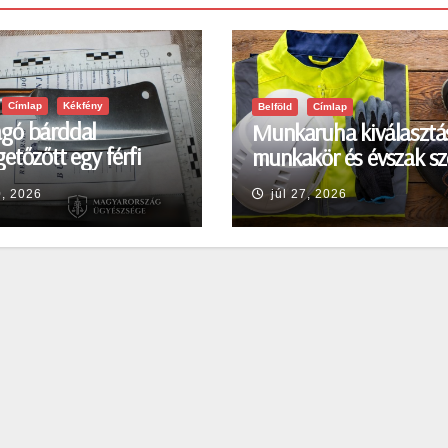
Címlap
Kékfény
Belföld
Címlap
gó bárddal
Munkaruha kiválasztá
etőzőtt egy férfi
munkakör és évszak sz
en
0, 2026
júl 27, 2026