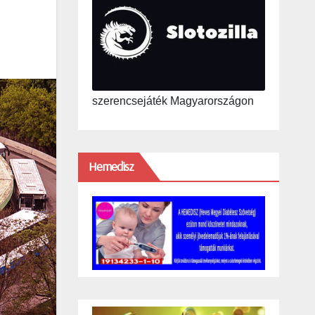
szerencsejáték Magyarországon
Hemedisz