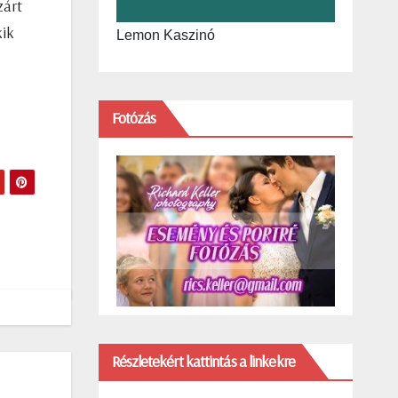
zárt
kik
Lemon Kaszinó
Fotózás
Részletekért kattintás a linkekre