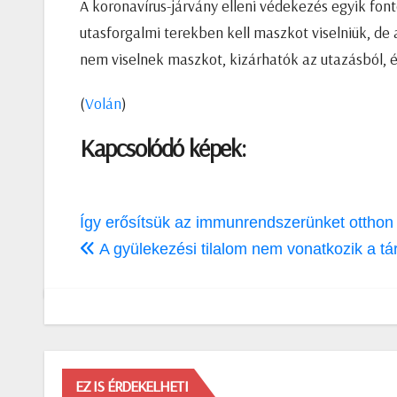
A koronavírus-járvány elleni védekezés egyik fo
utasforgalmi terekben kell maszkot viselniük, de 
nem viselnek maszkot, kizárhatók az utazásból, és
(
Volán
)
Kapcsolódó képek:
Bejegyzés
Így erősítsük az immunrendszerünket ottho
navigáció
A gyülekezési tilalom nem vonatkozik a t
EZ IS ÉRDEKELHETI