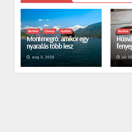
Belföld
Címlap
Külföld
Belföld
Montenegró: amikor egy
Húsvá
nyaralás több lesz
fenyeg
egyszerű pihenésnél
Egerb
aug 3, 2026
júl 3