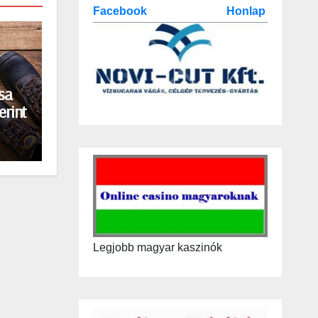
Facebook
Honlap
sa
erint
Legjobb magyar kaszinók