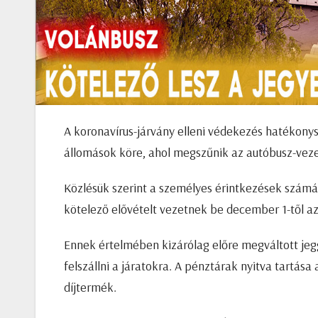
A koronavírus-járvány elleni védekezés hatékon
állomások köre, ahol megszűnik az autóbusz-vezet
Közlésük szerint a személyes érintkezések szám
kötelező elővételt vezetnek be december 1-től az
Ennek értelmében kizárólag előre megváltott jeg
felszállni a járatokra. A pénztárak nyitva tartá
díjtermék.