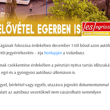
yságának fokozása érdekében december 1-től bővül azon autób
ői jegyértékesítés – írja
honlapján
a Volánbusz.
ának csökkentése érdekében a pénztári nyitva tartás időszak
 egri és a gyöngyösi autóbusz-állomáson is.
gyel, bérlettel vagy egyéb, utazásra jogosító dokumentummal 
sa alatt az autóbusz-vezetőknél nem vásárolható semmilyen