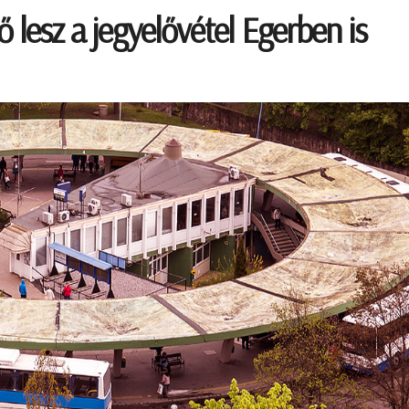
 lesz a jegyelővétel Egerben is