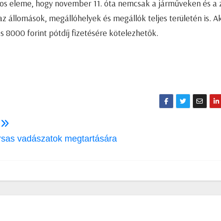
ntos eleme, hogy november 11. óta nemcsak a járműveken és a 
az állomások, megállóhelyek és megállók teljes területén is. A
 8000 forint pótdíj fizetésére kötelezhetők.
n
ársas vadászatok megtartására