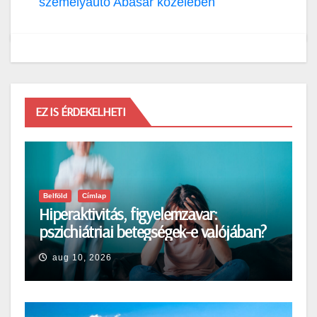
személyautó Abasár közelében
EZ IS ÉRDEKELHETI
Belföld
Címlap
Hiperaktivitás, figyelemzavar:
pszichiátriai betegségek-e valójában?
aug 10, 2026