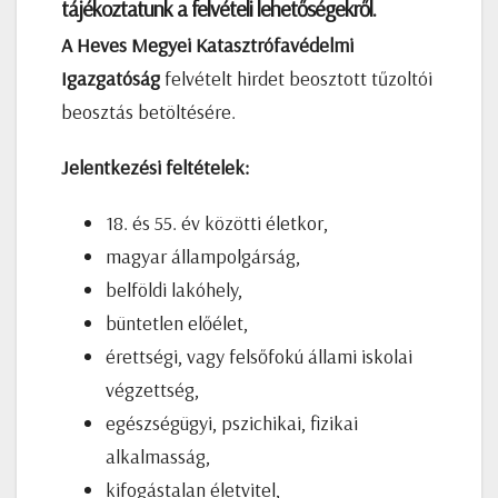
tájékoztatunk a felvételi lehetőségekről.
A Heves Megyei Katasztrófavédelmi
Igazgatóság
felvételt hirdet beosztott tűzoltói
beosztás betöltésére.
Jelentkezési feltételek:
18. és 55. év közötti életkor,
magyar állampolgárság,
belföldi lakóhely,
büntetlen előélet,
érettségi, vagy felsőfokú állami iskolai
végzettség,
egészségügyi, pszichikai, fizikai
alkalmasság,
kifogástalan életvitel,