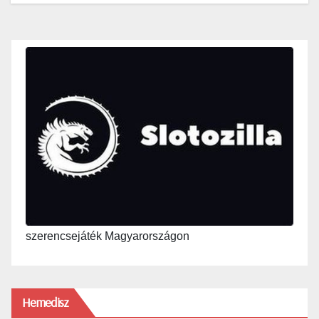
szerencsejáték Magyarországon
Hemedisz