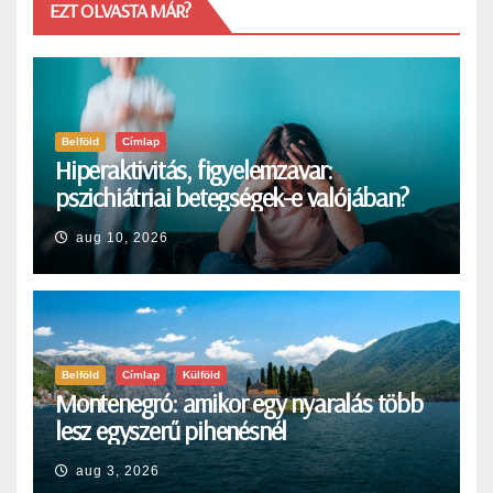
EZT OLVASTA MÁR?
Belföld
Címlap
Hiperaktivitás, figyelemzavar:
pszichiátriai betegségek-e valójában?
aug 10, 2026
Belföld
Címlap
Külföld
Montenegró: amikor egy nyaralás több
lesz egyszerű pihenésnél
aug 3, 2026