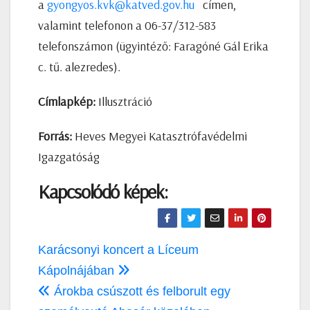
a
gyongyos.kvk@katved.gov.hu
címen,
valamint telefonon a 06-37/312-583
telefonszámon (ügyintéző: Faragóné Gál Erika
c. tű. alezredes).
Címlapkép:
Illusztráció
Forrás:
Heves Megyei Katasztrófavédelmi
Igazgatóság
Kapcsolódó képek:
Bejegyzés
Karácsonyi koncert a Líceum
navigáció
Kápolnájában
Árokba csúszott és felborult egy