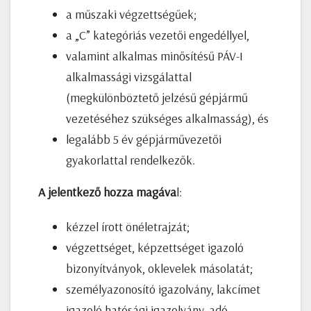
a műszaki végzettségűek;
a „C” kategóriás vezetői engedéllyel,
valamint alkalmas minősítésű PÁV-I
alkalmassági vizsgálattal
(megkülönböztető jelzésű gépjármű
vezetéséhez szükséges alkalmasság), és
legalább 5 év gépjárművezetői
gyakorlattal rendelkezők.
A jelentkező hozza magáva
l:
kézzel írott önéletrajzát;
végzettséget, képzettséget igazoló
bizonyítványok, oklevelek másolatát;
személyazonosító igazolvány, lakcímet
igazoló hatósági igazolvány, adó-