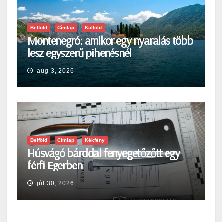
Belföld
Címlap
Külföld
Montenegró: amikor egy nyaralás több
lesz egyszerű pihenésnél
aug 3, 2026
Belföld
Címlap
Kékfény
Húsvágó bárddal fenyegetőzőtt egy
férfi Egerben
júl 30, 2026