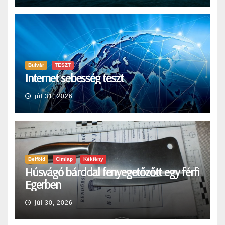
Bulvár
TESZT
Internet sebesség teszt
júl 31, 2026
Belföld
Címlap
Kékfény
Húsvágó bárddal fenyegetőzőtt egy férfi
Egerben
júl 30, 2026