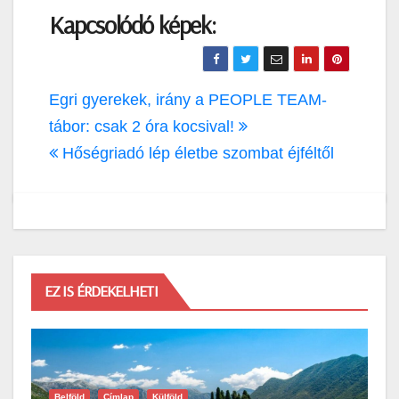
Kapcsolódó képek:
Bejegyzés
Egri gyerekek, irány a PEOPLE TEAM-
navigáció
tábor: csak 2 óra kocsival!
Hőségriadó lép életbe szombat éjféltől
EZ IS ÉRDEKELHETI
Belföld
Címlap
Külföld