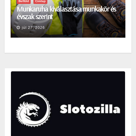
Belföld
Címlap
Munkaruha kiválasztása munkakör és
évszak szerint
júl 27, 2026