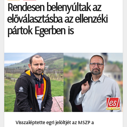
Rendesen belenyúltak az
előválasztásba az ellenzéki
pártok Egerben is
Visszaléptette egri jelöltjét az MSZP a