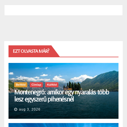
EZT OLVASTA MÁR?
Belföld
Címlap
Külföld
Montenegró: amikor egy nyaralás több
lesz egyszerű pihenésnél
aug 3, 2026