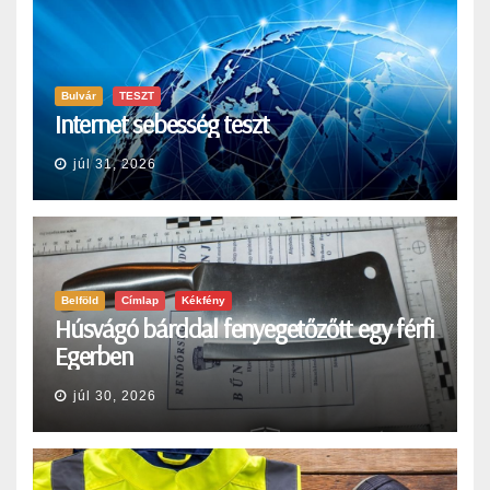
Bulvár
TESZT
Internet sebesség teszt
júl 31, 2026
Belföld
Címlap
Kékfény
Húsvágó bárddal fenyegetőzőtt egy férfi
Egerben
júl 30, 2026