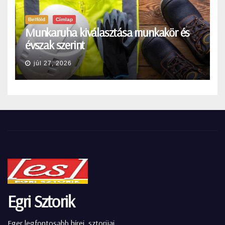
Belföld
Címlap
Munkaruha kiválasztása munkakör és
évszak szerint
júl 27, 2026
Egri Sztorik
Eger legfontosabb hírei, sztorijai