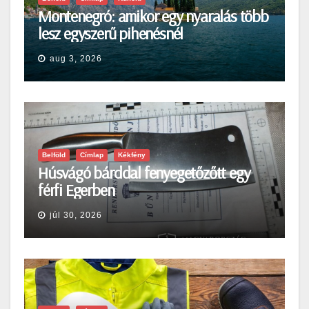
Montenegró: amikor egy nyaralás több
lesz egyszerű pihenésnél
aug 3, 2026
Belföld
Címlap
Kékfény
Húsvágó bárddal fenyegetőzőtt egy
férfi Egerben
júl 30, 2026