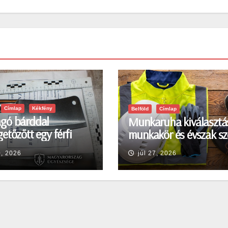
Címlap
Kékfény
Belföld
Címlap
gó bárddal
Munkaruha kiválasztá
etőzőtt egy férfi
munkakör és évszak sz
en
0, 2026
júl 27, 2026