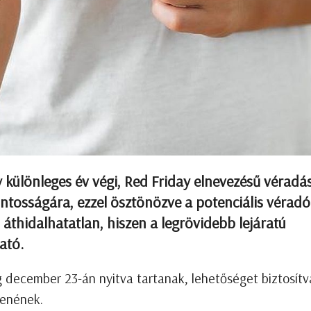
 különleges év végi, Red Friday elnevezésű véradás
ontosságára, ezzel ösztönözve a potenciális véradó
áthidalhatatlan, hiszen a legrövidebb lejáratú
ató.
 december 23-án nyitva tartanak, lehetőséget biztosítv
tenének.