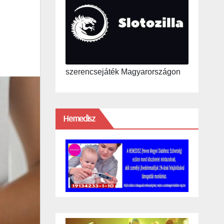
szerencsejáték Magyarországon
Hemedisz