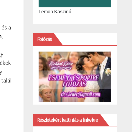
Lemon Kaszinó
 és a
n
,
Fotózás
,
gy
dékok
y
talál
Részletekért kattintás a linkekre