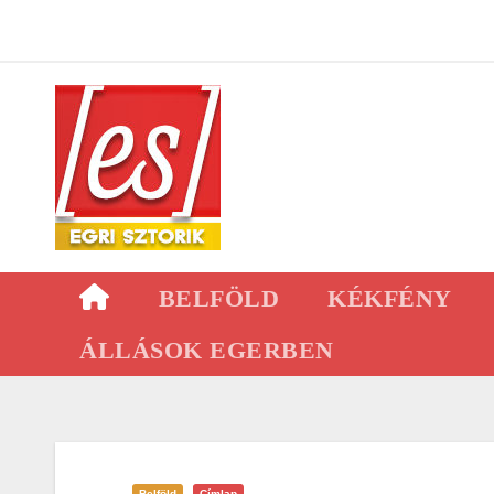
Skip
to
content
BELFÖLD
KÉKFÉNY
ÁLLÁSOK EGERBEN
Belföld
Címlap