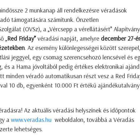
mindössze 2 munkanap áll rendelkezésre véradások
éradó támogatására számítunk. Önzetlen
zolgálat (OVSz), a „Vércsepp a vérellátásért” Alapítvány
ő „
Red Friday”
véradási napját, amelyre
december 27-é
tézetekben
. Az esemény különlegességei között szerepel
tlási jeggyel, egy csomag szerencsehozó lencsével és e
, és a Hama jóvoltából pedig értékes elektronikai aján
lett minden véradó automatikusan részt vesz a Red Frida
al 10 db, egyenként 10.000 Ft értékű ajándékutalvány 
éradásra! Az aktuális véradási helyszínek és időpontok
gy a
www.veradas.hu
weboldalon, továbbá a Véradás
szerte lehetséges.