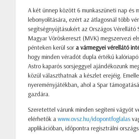
A két ünnep között 6 munkaszüneti nap és 
lebonyolítására, ezért az átlagosnál több v
segítségnyújtásukért az Országos Vérellátó S
Magyar Vöröskereszt (MVK) megszervezi els
pénteken kerül sor
a vármegyei vérellátó in
hogy minden véradót dupla értékű kalóriapó
Astro kaparós sorsjeggyel ajándékozunk meg
közül választhatnak a készlet erejéig. Emel
nyereményjátékban, ahol a Spar támogatásáv
gazdára.
Szeretettel várunk minden segíteni vágyót v
elérhetők a
www.ovsz.hu/idopontfoglalas
va
applikációban, időpontra regisztrálni ország