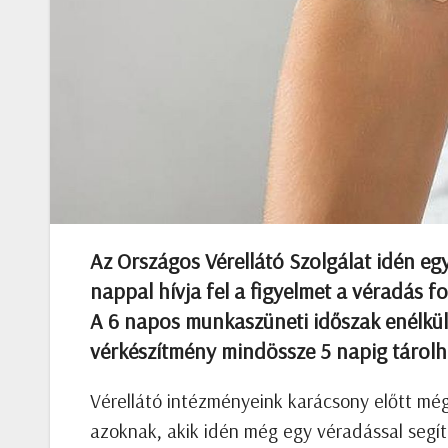
Az Országos Vérellátó Szolgálat idén egy
nappal hívja fel a figyelmet a véradás f
A 6 napos munkaszüneti időszak enélkül 
vérkészítmény mindössze 5 napig tárolh
Vérellátó intézményeink karácsony előtt még
azoknak, akik idén még egy véradással segí