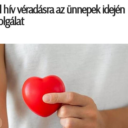
 hív véradásra az ünnepek idején
olgálat