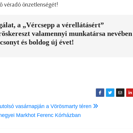
ő véradó önzetlenségét!
álat, a „Vércsepp a vérellátásért”
röskereszt valamennyi munkatársa nevében
csonyt és boldog új évet!
utolsó vasárnapján a Vörösmarty téren
megyei Markhot Ferenc Kórházban