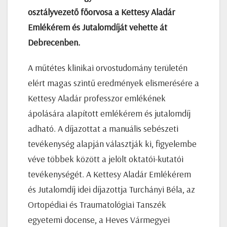
osztályvezető főorvosa a
Kettesy Aladár
Emlékérem és Jutalomdíját vehette át
Debrecenben.
A műtétes klinikai orvostudomány területén
elért magas szintű eredmények elismerésére a
Kettesy Aladár professzor emlékének
ápolására alapított emlékérem és jutalomdíj
adható. A díjazottat a manuális sebészeti
tevékenység alapján választják ki, figyelembe
véve többek között a jelölt oktatói-kutatói
tevékenységét. A Kettesy Aladár Emlékérem
és Jutalomdíj idei díjazottja Turchányi Béla, az
Ortopédiai és Traumatológiai Tanszék
egyetemi docense, a Heves Vármegyei