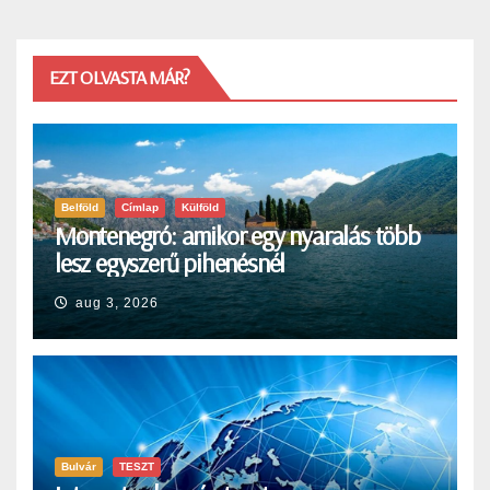
EZT OLVASTA MÁR?
Belföld
Címlap
Külföld
Montenegró: amikor egy nyaralás több
lesz egyszerű pihenésnél
aug 3, 2026
Bulvár
TESZT