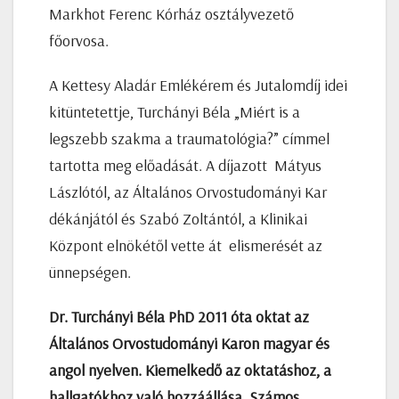
Markhot Ferenc Kórház osztályvezető
főorvosa.
A Kettesy Aladár Emlékérem és Jutalomdíj idei
kitüntetettje, Turchányi Béla „Miért is a
legszebb szakma a traumatológia?” címmel
tartotta meg előadását. A díjazott Mátyus
Lászlótól, az Általános Orvostudományi Kar
dékánjától és Szabó Zoltántól, a Klinikai
Központ elnökétől vette át elismerését az
ünnepségen.
Dr. Turchányi Béla PhD 2011 óta oktat az
Általános Orvostudományi Karon magyar és
angol nyelven. Kiemelkedő az oktatáshoz, a
hallgatókhoz való hozzáállása. Számos