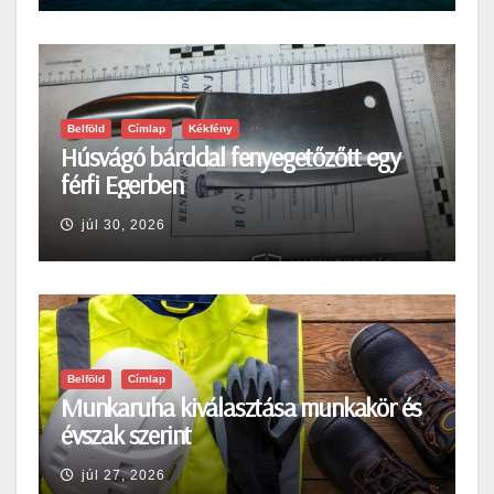
Belföld
Címlap
Kékfény
Húsvágó bárddal fenyegetőzőtt egy
férfi Egerben
júl 30, 2026
Belföld
Címlap
Munkaruha kiválasztása munkakör és
évszak szerint
júl 27, 2026