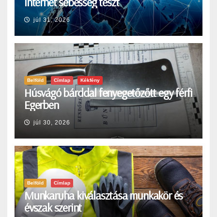
Internet sebesség teszt
júl 31, 2026
Belföld
Címlap
Kékfény
Húsvágó bárddal fenyegetőzőtt egy férfi
Egerben
júl 30, 2026
Belföld
Címlap
Munkaruha kiválasztása munkakör és
évszak szerint