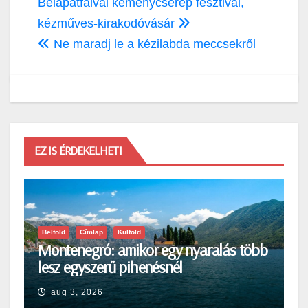
Bejegyzés
Bélapátfalvai keménycserép fesztivál,
navigáció
kézműves-kirakodóvásár
Ne maradj le a kézilabda meccsekről
EZ IS ÉRDEKELHETI
Belföld
Címlap
Külföld
Montenegró: amikor egy nyaralás több
lesz egyszerű pihenésnél
aug 3, 2026