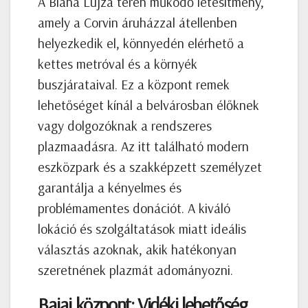
A Blaha Lujza téren működő létesítmény,
amely a Corvin áruházzal átellenben
helyezkedik el, könnyedén elérhető a
kettes metróval és a környék
buszjárataival. Ez a központ remek
lehetőséget kínál a belvárosban élőknek
vagy dolgozóknak a rendszeres
plazmaadásra. Az itt található modern
eszközpark és a szakképzett személyzet
garantálja a kényelmes és
problémamentes donációt. A kiváló
lokáció és szolgáltatások miatt ideális
választás azoknak, akik hatékonyan
szeretnének plazmát adományozni.
Bajai központ: Vidéki lehetőség