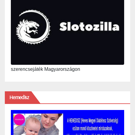
szerencsejáték Magyarországon
Hemedisz