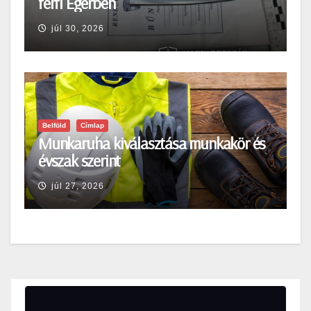
férfi Egerben
júl 30, 2026
Belföld
Címlap
Munkaruha kiválasztása munkakör és
évszak szerint
júl 27, 2026