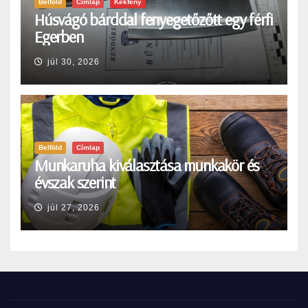
Belföld
Címlap
Kékfény
Húsvágó bárddal fenyegetőzőtt egy férfi
Egerben
júl 30, 2026
Belföld
Címlap
Munkaruha kiválasztása munkakör és
évszak szerint
júl 27, 2026