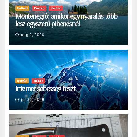
Belföld
Címlap
Külföld
Montenegró: amikor egy nyaralás több
lesz egyszerű pihenésnél
aug 3, 2026
Bulvár
TESZT
Internet sebesség teszt
júl 31, 2026