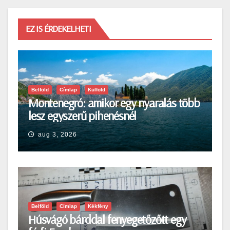
EZ IS ÉRDEKELHETI
Belföld
Címlap
Külföld
Montenegró: amikor egy nyaralás több
lesz egyszerű pihenésnél
aug 3, 2026
Belföld
Címlap
Kékfény
Húsvágó bárddal fenyegetőzőtt egy