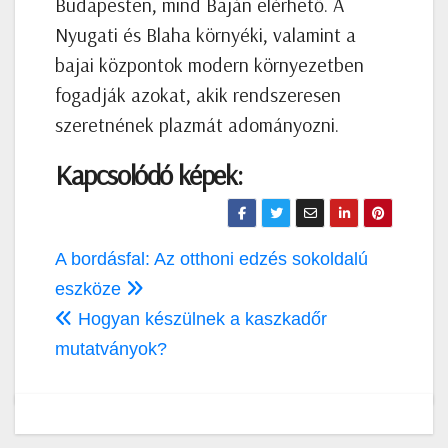
Budapesten, mind Baján elérhető. A
Nyugati és Blaha környéki, valamint a
bajai központok modern környezetben
fogadják azokat, akik rendszeresen
szeretnének plazmát adományozni.
Kapcsolódó képek:
Bejegyzés
A bordásfal: Az otthoni edzés sokoldalú
navigáció
eszköze
Hogyan készülnek a kaszkadőr
mutatványok?