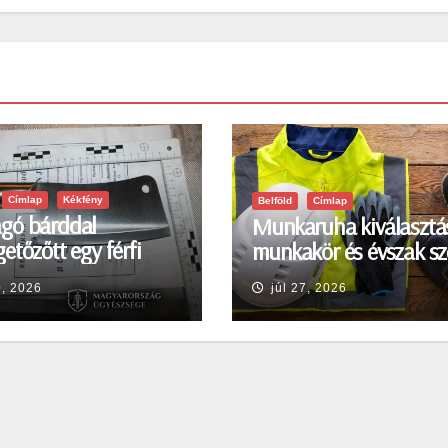
Címlap
Kékfény
Belföld
Címlap
gó bárddal
Munkaruha kiválasztá
etőzőtt egy férfi
munkakör és évszak sz
en
0, 2026
júl 27, 2026