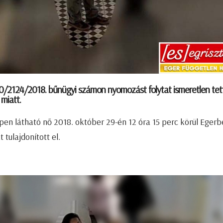
0/2124/2018. bűnügyi számon nyomozást folytat ismeretlen tet
 miatt.
pen látható nő 2018. október 29-én 12 óra 15 perc körül Egerb
 tulajdonított el.