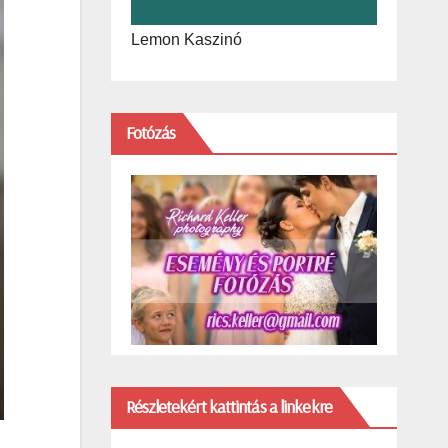
Lemon Kaszinó
Fotózás
Részletekért kattintás a linkekre