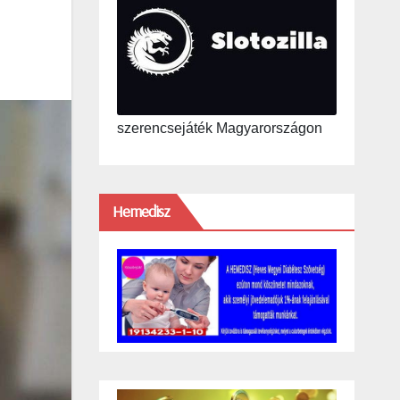
szerencsejáték Magyarországon
Hemedisz