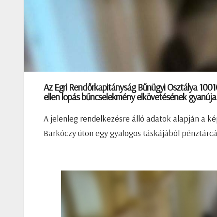
Az Egri Rendőrkapitányság Bűnügyi Osztálya 1001
ellen lopás bűncselekmény elkövetésének gyanúja
A jelenleg rendelkezésre álló adatok alapján a ké
Barkóczy úton egy gyalogos táskájából pénztárcát