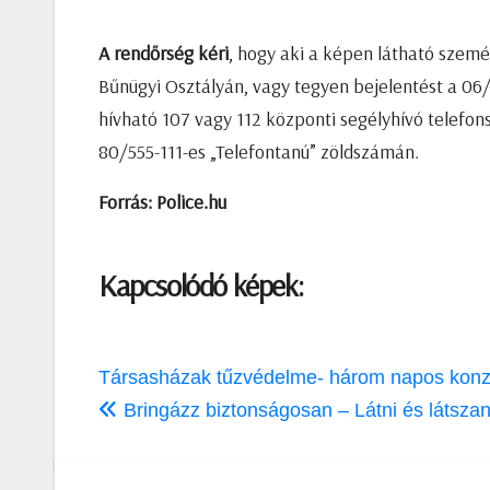
A rendőrség kéri
, hogy aki a képen látható szemé
Bűnügyi Osztályán, vagy tegyen bejelentést a 06
hívható 107 vagy 112 központi segélyhívó telefo
80/555-111-es „Telefontanú” zöldszámán.
Forrás: Police.hu
Kapcsolódó képek:
Bejegyzés
Társasházak tűzvédelme- három napos konz
navigáció
Bringázz biztonságosan – Látni és láts