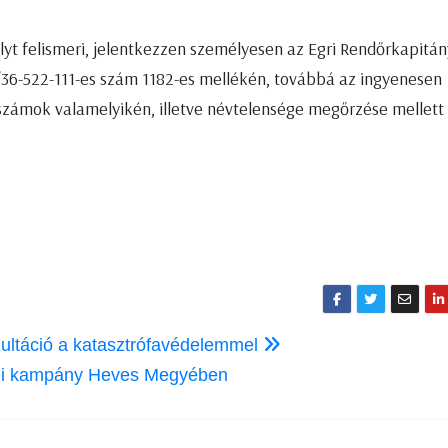
lyt felismeri, jelentkezzen személyesen az Egri Rendőrkapitá
/36-522-111-es szám 1182-es mellékén, továbbá az ingyenesen
nszámok valamelyikén, illetve névtelensége megőrzése mellett 
ultáció a katasztrófavédelemmel
zani kampány Heves Megyében