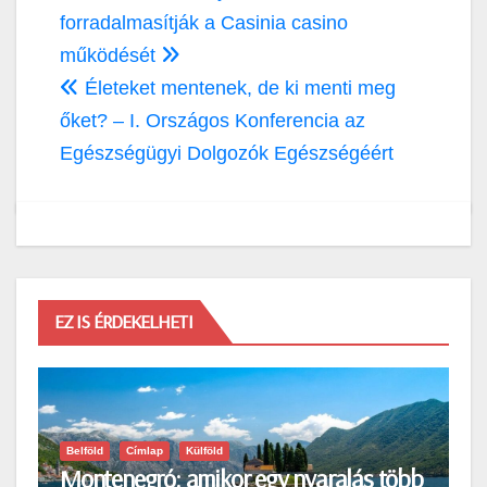
navigáció
forradalmasítják a Casinia casino
működését
Életeket mentenek, de ki menti meg
őket? – I. Országos Konferencia az
Egészségügyi Dolgozók Egészségéért
EZ IS ÉRDEKELHETI
Belföld
Címlap
Külföld
Montenegró: amikor egy nyaralás több