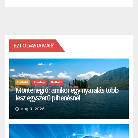
EZT OLVASTA MÁR?
Belföld
Címlap
Külföld
Montenegró: amikor egy nyaralás több
lesz egyszerű pihenésnél
aug 3, 2026