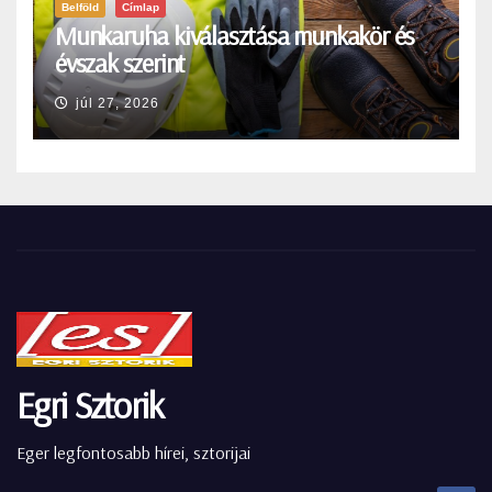
Belföld
Címlap
Munkaruha kiválasztása munkakör és
évszak szerint
júl 27, 2026
Egri Sztorik
Eger legfontosabb hírei, sztorijai