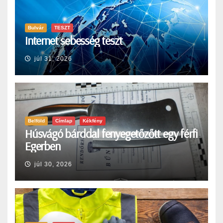
Bulvár
TESZT
Internet sebesség teszt
júl 31, 2026
Belföld
Címlap
Kékfény
Húsvágó bárddal fenyegetőzőtt egy férfi
Egerben
júl 30, 2026