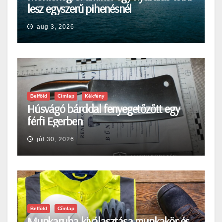
lesz egyszerű pihenésnél
aug 3, 2026
Belföld
Címlap
Kékfény
Húsvágó bárddal fenyegetőzőtt egy
férfi Egerben
júl 30, 2026
Belföld
Címlap
Munkaruha kiválasztása munkakör és