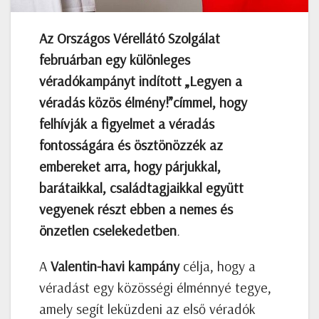
Az Országos Vérellátó Szolgálat
februárban egy különleges
véradókampányt indított „Legyen a
véradás közös élmény!”címmel, hogy
felhívják a figyelmet a véradás
fontosságára és ösztönözzék az
embereket arra, hogy párjukkal,
barátaikkal, családtagjaikkal együtt
vegyenek részt ebben a nemes és
önzetlen cselekedetben
.
A
Valentin-havi kampány
célja, hogy a
véradást egy közösségi élménnyé tegye,
amely segít leküzdeni az első véradók