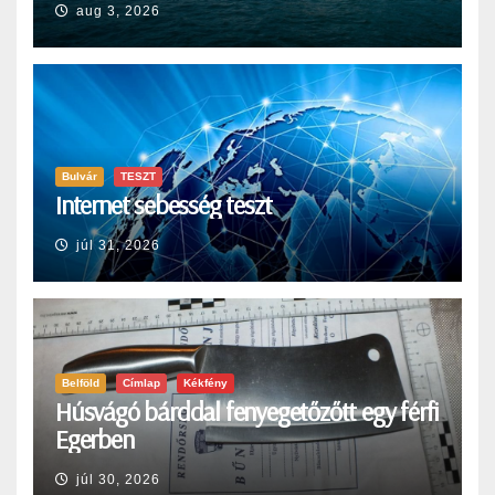
aug 3, 2026
Bulvár
TESZT
Internet sebesség teszt
júl 31, 2026
Belföld
Címlap
Kékfény
Húsvágó bárddal fenyegetőzőtt egy férfi
Egerben
júl 30, 2026