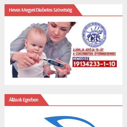
Heves Megyei Diabetes Szövetség
Állások Egerben