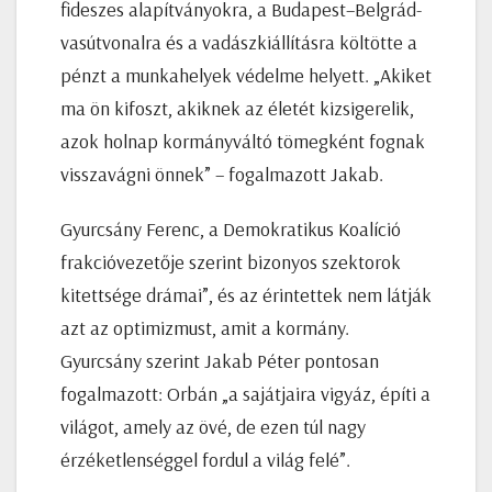
fideszes alapítványokra, a Budapest–Belgrád-
vasútvonalra és a vadászkiállításra költötte a
pénzt a munkahelyek védelme helyett. „Akiket
ma ön kifoszt, akiknek az életét kizsigerelik,
azok holnap kormányváltó tömegként fognak
visszavágni önnek” – fogalmazott Jakab.
Gyurcsány Ferenc, a Demokratikus Koalíció
frakcióvezetője szerint bizonyos szektorok
kitettsége drámai”, és az érintettek nem látják
azt az optimizmust, amit a kormány.
Gyurcsány szerint Jakab Péter pontosan
fogalmazott: Orbán „a sajátjaira vigyáz, építi a
világot, amely az övé, de ezen túl nagy
érzéketlenséggel fordul a világ felé”.