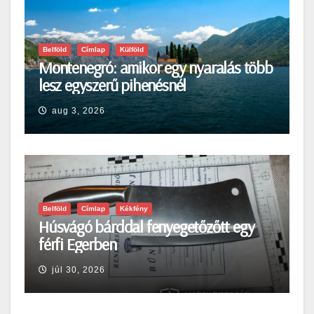
Belföld
Címlap
Külföld
Montenegró: amikor egy nyaralás több
lesz egyszerű pihenésnél
aug 3, 2026
Belföld
Címlap
Kékfény
Húsvágó bárddal fenyegetőzőtt egy
férfi Egerben
júl 30, 2026