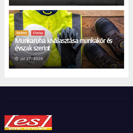
Belföld
Címlap
Munkaruha kiválasztása munkakör és
évszak szerint
júl 27, 2026