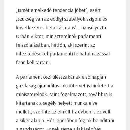
„Ismét emelkedő tendencia jöhet”, ezért
„szükség van az eddigi szabályok szigorú és
következetes betartására is” – hansúlyozta
Orbán Viktor, miniszterelnök parlamenti
felszólalásában, hétfőn, aki szerint az
intézkedéseket parlamenti felhatalmazással
fenn kell tartani.
A parlament őszi ülésszakának első napján
gazdaság-újraindítási akciótervet is hirdetett a
miniszterelnök. Mint fogalmazott, továbbra is
kitartanak a segély helyett munka elve
mellett, szerinte az elmúlt tíz évben is ez volt
a siker alapja. Hét lépcsőben fogják beindítani
a gazdaságot. Ennek része a lakásépítés