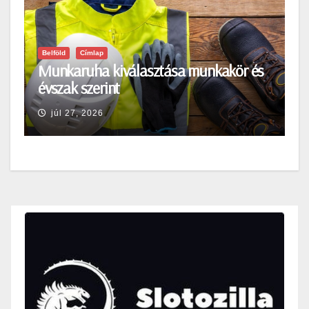
Belföld
Címlap
Munkaruha kiválasztása munkakör és
évszak szerint
júl 27, 2026