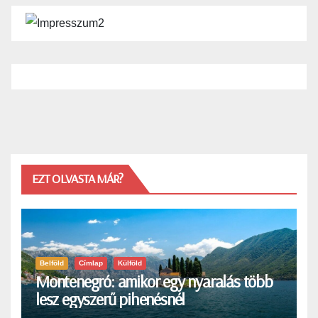
EZT OLVASTA MÁR?
Belföld
Címlap
Külföld
Montenegró: amikor egy nyaralás több
lesz egyszerű pihenésnél