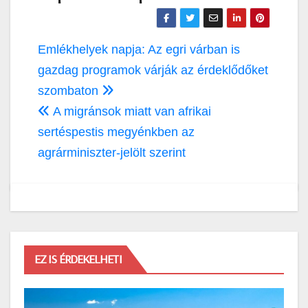
Bejegyzés
Emlékhelyek napja: Az egri várban is
navigáció
gazdag programok várják az érdeklődőket
szombaton
A migránsok miatt van afrikai
sertéspestis megyénkben az
agrárminiszter-jelölt szerint
EZ IS ÉRDEKELHETI