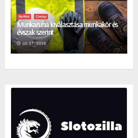
Belföld
Címlap
Munkaruha kiválasztása munkakör és
évszak szerint
júl 27, 2026