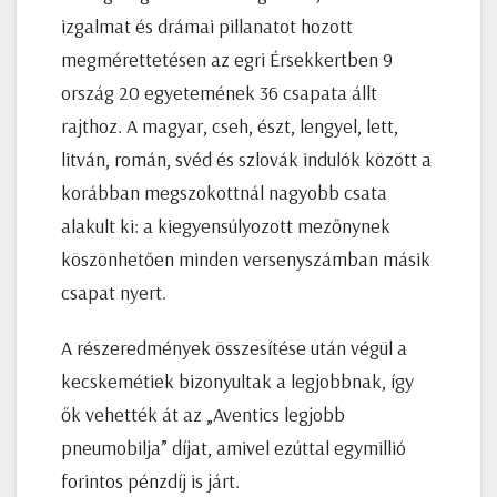
izgalmat és drámai pillanatot hozott
megmérettetésen az egri Érsekkertben 9
ország 20 egyetemének 36 csapata állt
rajthoz. A magyar, cseh, észt, lengyel, lett,
litván, román, svéd és szlovák indulók között a
korábban megszokottnál nagyobb csata
alakult ki: a kiegyensúlyozott mezőnynek
köszönhetően minden versenyszámban másik
csapat nyert.
A részeredmények összesítése után végül a
kecskemétiek bizonyultak a legjobbnak, így
ők vehették át az „Aventics legjobb
pneumobilja” díjat, amivel ezúttal egymillió
forintos pénzdíj is járt.