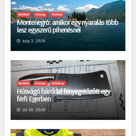
Belföld
Címlap
Külföld
Montenegró: amikor egy nyaralás több
lesz egyszerű pihenésnél
aug 3, 2026
Belföld
Címlap
Kékfény
Húsvágó bárddal fenyegetőzőtt egy
férfi Egerben
júl 30, 2026