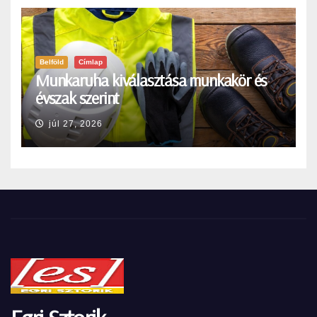
Belföld
Címlap
Munkaruha kiválasztása munkakör és
évszak szerint
júl 27, 2026