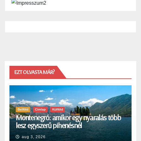
EZT OLVASTA MÁR?
Belföld
Címlap
Külföld
Montenegró: amikor egy nyaralás több
lesz egyszerű pihenésnél
aug 3, 2026