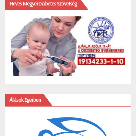
Heves Megyei Diabetes Szövetség
Állások Egerben