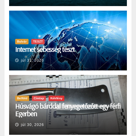
Bulvár
TESZT
Internet sebesség teszt
júl 31, 2026
Belföld
Címlap
Kékfény
Húsvágó bárddal fenyegetőzőtt egy férfi
Egerben
júl 30, 2026