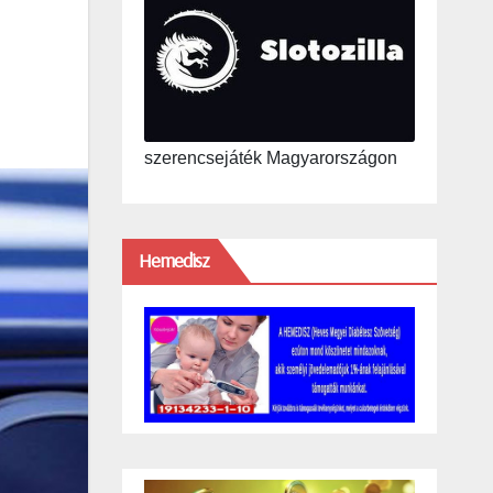
szerencsejáték Magyarországon
Hemedisz