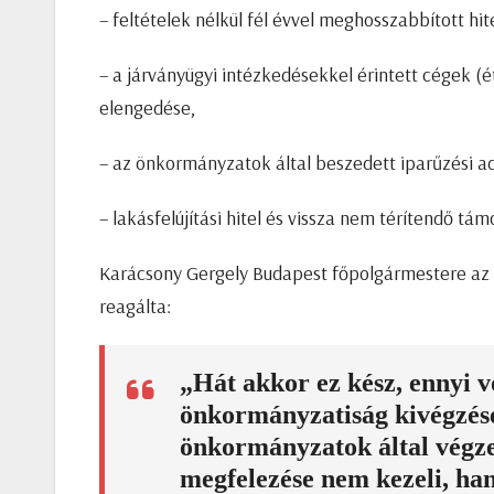
– feltételek nélkül fél évvel meghosszabbított hit
– a járványügyi intézkedésekkel érintett cégek (
elengedése,
– az önkormányzatok által beszedett iparűzési a
– lakásfelújítási hitel és vissza nem térítendő tám
Karácsony Gergely Budapest főpolgármestere az 
reagálta:
„Hát akkor ez kész, ennyi 
önkormányzatiság kivégzésé
önkormányzatok által végzet
megfelezése nem kezeli, han