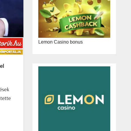
Lemon Casino bonus
el
lések
tette