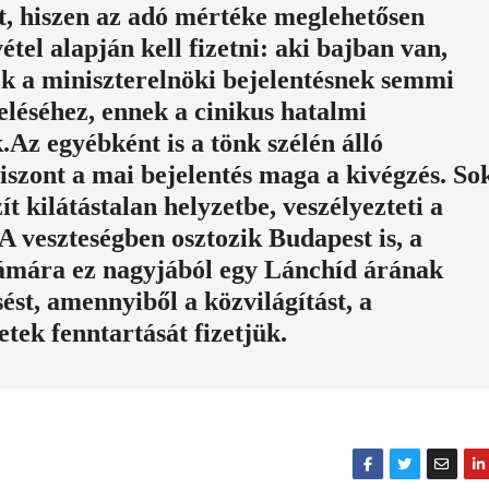
t, hiszen az adó mértéke meglehetősen
étel alapján kell fizetni: aki bajban van,
ek a miniszterelnöki bejelentésnek semmi
eléséhez, ennek a cinikus hatalmi
.Az egyébként is a tönk szélén álló
zont a mai bejelentés maga a kivégzés. So
ít kilátástalan helyzetbe, veszélyezteti a
 A veszteségben osztozik Budapest is, a
mára ez nagyjából egy Lánchíd árának
sést, amennyiből a közvilágítást, a
etek fenntartását fizetjük.