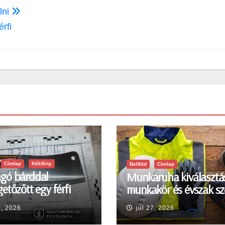
lni
rfi
Címlap
Kékfény
Belföld
Címlap
gó bárddal
Munkaruha kiválasztá
etőzőtt egy férfi
munkakör és évszak sz
en
0, 2026
júl 27, 2026