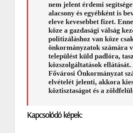
nem jelent érdemi segítsége
alacsony és egyébként is bev
eleve kevesebbet fizet. Enn
köze a gazdasági válság kez
politizáláshoz van köze csak
önkormányzatok számára vis
települést küld padlóra, tasz
közszolgáltatások ellátását.
Fővárosi Önkormányzat szá
elvételét jelenti, akkora kie
köztisztaságot és a zöldfelül
Kapcsolódó képek: