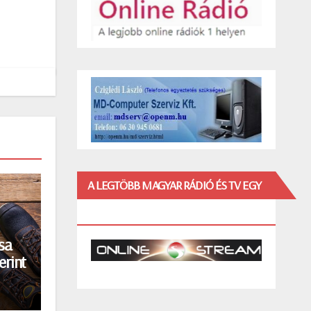
A LEGTÖBB MAGYAR RÁDIÓ ÉS TV EGY
HELYEN!
sa
erint