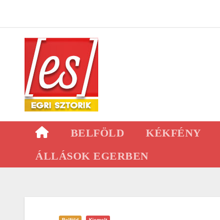
Skip
to
content
BELFÖLD
KÉKFÉNY
ÁLLÁSOK EGERBEN
Belföld
Kiemelt