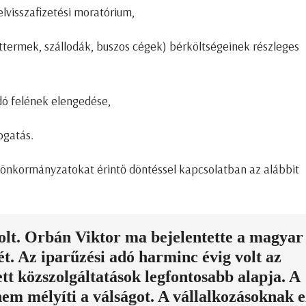
elvisszafizetési moratórium,
éttermek, szállodák, buszos cégek) bérköltségeinek részleges
dó felének elengedése,
ogatás.
önkormányzatokat érintő döntéssel kapcsolatban az alábbit
volt. Orbán Viktor ma bejelentette a magyar
t. Az iparűzési adó harminc évig volt az
t közszolgáltatások legfontosabb alapja. A
em mélyíti a válságot. A vállalkozásoknak e