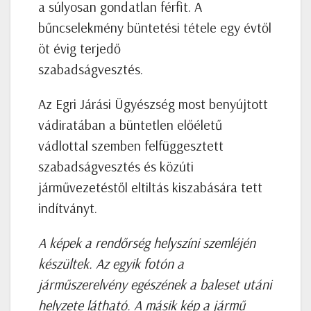
a súlyosan gondatlan férfit. A
bűncselekmény büntetési tétele egy évtől
öt évig terjedő
szabadságvesztés.
Az Egri Járási Ügyészség most benyújtott
vádiratában a büntetlen előéletű
vádlottal szemben felfüggesztett
szabadságvesztés és közúti
járművezetéstől eltiltás kiszabására tett
indítványt.
A képek a rendőrség helyszíni szemléjén
készültek. Az egyik fotón a
járműszerelvény egészének a baleset utáni
helyzete látható. A másik kép a jármű