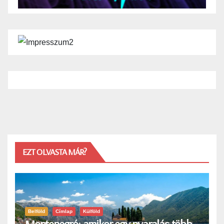
EZT OLVASTA MÁR?
Belföld
Címlap
Külföld
Montenegró: amikor egy nyaralás több