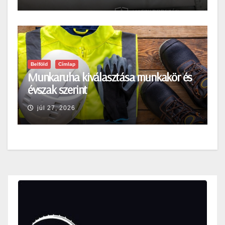
Belföld
Címlap
Munkaruha kiválasztása munkakör és
évszak szerint
júl 27, 2026