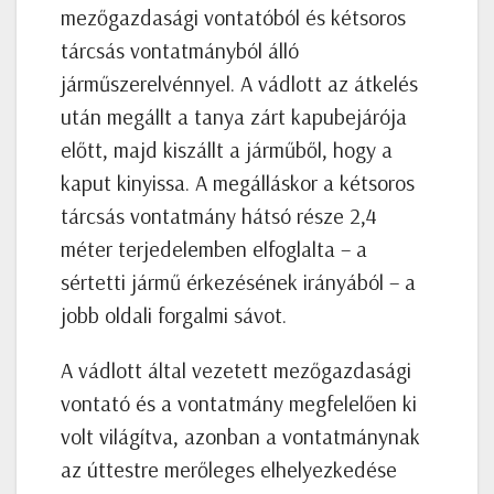
mezőgazdasági vontatóból és kétsoros
tárcsás vontatmányból álló
járműszerelvénnyel. A vádlott az átkelés
után megállt a tanya zárt kapubejárója
előtt, majd kiszállt a járműből, hogy a
kaput kinyissa. A megálláskor a kétsoros
tárcsás vontatmány hátsó része 2,4
méter terjedelemben elfoglalta – a
sértetti jármű érkezésének irányából – a
jobb oldali forgalmi sávot.
A vádlott által vezetett mezőgazdasági
vontató és a vontatmány megfelelően ki
volt világítva, azonban a vontatmánynak
az úttestre merőleges elhelyezkedése