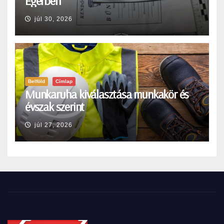
Egerben
júl 30, 2026
Belföld
Címlap
Munkaruha kiválasztása munkakör és
évszak szerint
júl 27, 2026