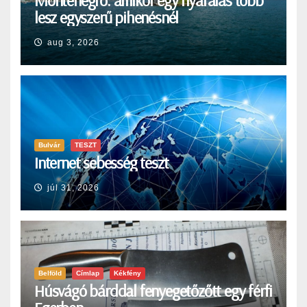
lesz egyszerű pihenésnél
aug 3, 2026
Bulvár
TESZT
Internet sebesség teszt
júl 31, 2026
Belföld
Címlap
Kékfény
Húsvágó bárddal fenyegetőzőtt egy férfi