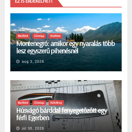
EZ IS ÉRDEKELHETI
Belföld
Címlap
Külföld
Montenegró: amikor egy nyaralás több
lesz egyszerű pihenésnél
aug 3, 2026
Belföld
Címlap
Kékfény
Húsvágó bárddal fenyegetőzőtt egy
férfi Egerben
júl 30, 2026