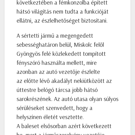
következtében a fémkonzolba épített
hátsó világítás nem tudta a funkcióját
ellátni, az észlelhetőséget biztosítani.
A sértetti jármű a megengedett
sebességhatáron belül, Miskolc felől
Gyöngyös felé közlekedett tompított
fényszóró használta mellett, mire
azonban az autó vezetője észlelte
az előtte lévő akadályt nekiütközött az
úttestre belógó tárcsa jobb hátsó
sarokrészének. Az autó utasa olyan súlyos
sérüléseket szenvedett, hogy a
helyszínen életét vesztette.
A baleset elsősorban azért következett
be, mert a járműszerelvény vezetője