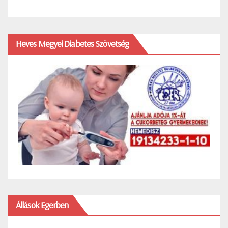
Heves Megyei Diabetes Szövetség
Állások Egerben