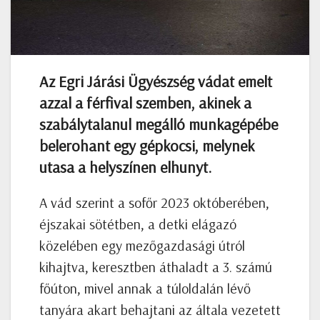
Az Egri Járási Ügyészség vádat emelt
azzal a férfival szemben, akinek a
szabálytalanul megálló munkagépébe
belerohant egy gépkocsi, melynek
utasa a helyszínen elhunyt.
A vád szerint a sofőr 2023 októberében,
éjszakai sötétben, a detki elágazó
közelében egy mezőgazdasági útról
kihajtva, keresztben áthaladt a 3. számú
főúton, mivel annak a túloldalán lévő
tanyára akart behajtani az általa vezetett