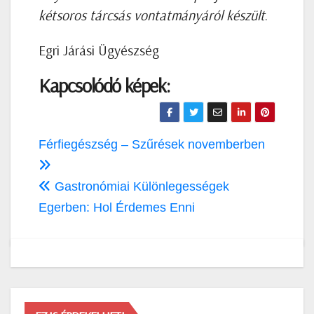
kétsoros tárcsás vontatmányáról készült
.
Egri Járási Ügyészség
Kapcsolódó képek:
Bejegyzés
Férfiegészség – Szűrések novemberben
navigáció
Gastronómiai Különlegességek
Egerben: Hol Érdemes Enni