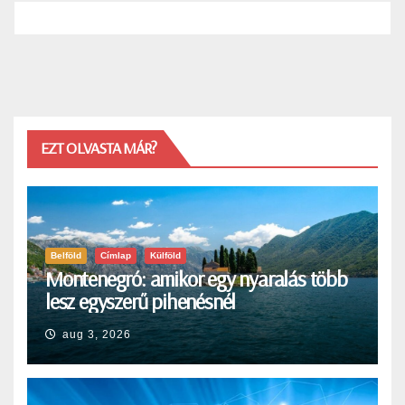
EZT OLVASTA MÁR?
Belföld
Címlap
Külföld
Montenegró: amikor egy nyaralás több
lesz egyszerű pihenésnél
aug 3, 2026