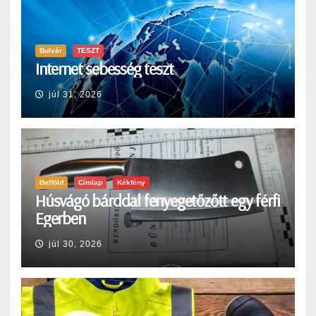
Bulvár
TESZT
Internet sebesség teszt
júl 31, 2026
Belföld
Címlap
Kékfény
Húsvágó bárddal fenyegetőzőtt egy férfi
Egerben
júl 30, 2026