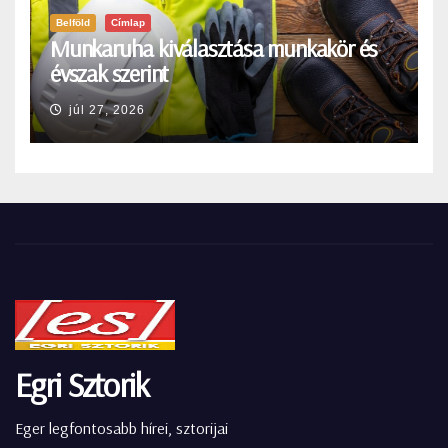
Belföld
Címlap
Munkaruha kiválasztása munkakör és
évszak szerint
júl 27, 2026
Egri Sztorik
Eger legfontosabb hírei, sztorijai