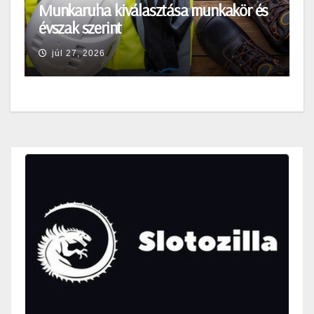
Munkaruha kiválasztása munkakör és
évszak szerint
júl 27, 2026