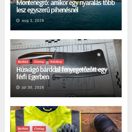
Montenegró: amikor egy nyaralás több
lesz egyszerű pihenésnél
aug 3, 2026
Belföld
Címlap
Kékfény
Húsvágó bárddal fenyegetőzőtt egy
férfi Egerben
júl 30, 2026
Belföld
Címlap