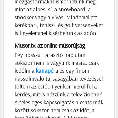
mozgásformákat ismerhetünk meg,
mint az alpesi sí, a snowboard, a
snooker vagy a vívás. Mindemellett
kerékpár-, tenisz-, és golf versenyeket
is figyelemmel kísérhetünk az adón.
Musor.tv: az online műsorújság
Egy hosszú, fárasztó nap után
sokszor nem is vágyunk másra, csak
ledőlni a
kanapé
ra és egy finom
nassolnivaló társaságában tévézéssel
tölteni az estét. Ilyenkor merül fel a
kérdés, mit is nézzünk a televízióban?
A felesleges kapcsolgatás a csatornák
között sokszor nem csak az időt, a
kedvünket is elveszi. A Musor.tv