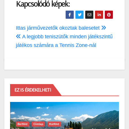
Kapcsolódó képek:
Bejegyzés
Ittas járművezetők okoztak balesetet
navigáció
A legjobb teniszütők minden játékszintű
játékos számára a Tennis Zone-nál
EZ IS ÉRDEKELHETI
Belföld
Címlap
Külföld