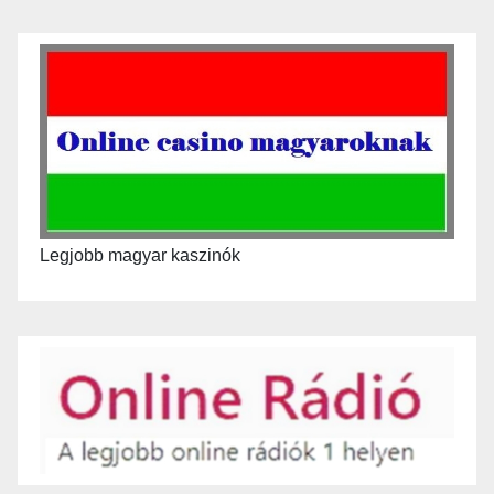
Legjobb magyar kaszinók