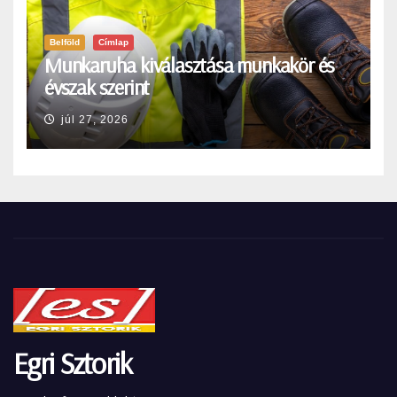
Belföld
Címlap
Munkaruha kiválasztása munkakör és
évszak szerint
júl 27, 2026
Egri Sztorik