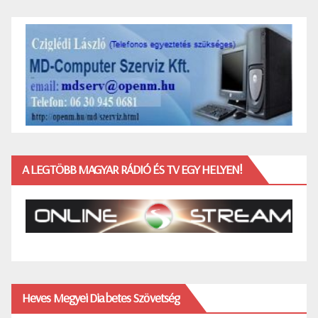
A LEGTÖBB MAGYAR RÁDIÓ ÉS TV EGY HELYEN!
Heves Megyei Diabetes Szövetség