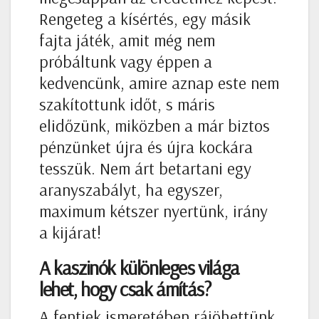
Rengeteg a kísértés, egy másik
fajta játék, amit még nem
próbáltunk vagy éppen a
kedvencünk, amire aznap este nem
szakítottunk időt, s máris
elidőzünk, miközben a már biztos
pénzünket újra és újra kockára
tesszük. Nem árt betartani egy
aranyszabályt, ha egyszer,
maximum kétszer nyertünk, irány
a kijárat!
A kaszinók különleges világa
lehet, hogy csak ámítás?
A fentiek ismeretében rájöhettünk,