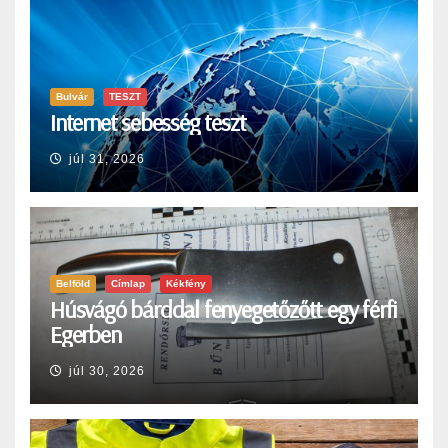
Bulvár
TESZT
Internet sebesség teszt
júl 31, 2026
Belföld
Címlap
Kékfény
Húsvágó bárddal fenyegetőzőtt egy férfi
Egerben
júl 30, 2026