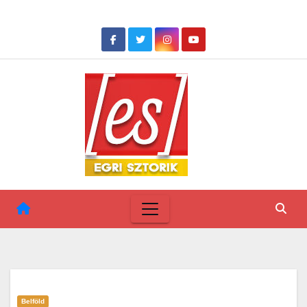
Skip
to
content
Belföld