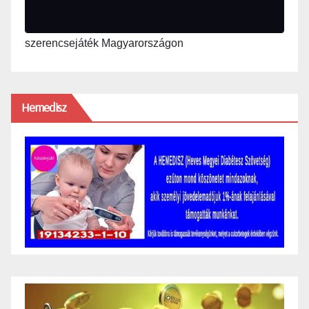
szerencsejáték Magyarországon
Hemedisz