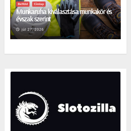
Belföld
Címlap
Munkaruha kiválasztása munkakör és
évszak szerint
júl 27, 2026