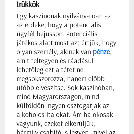
trükkök
Egy kaszinónak nyilvánvalóan az
az érdeke, hogy a potenciális
ügyfél bejusson. Potenciális
játékos alatt most azt értjük, hogy
olyan személy, akinek van
pénze
,
amit feltegyen és ráadásul
lehetőleg ezt a tétet ne
megsokszorozza, hanem előbb-
utóbb elveszítse. Sok kaszinóban,
mind Magyarországon, mind
külföldön ingyen osztogatják az
alkoholos italokat. Ám ha okosak
vagyunk, ezeket elkerüljük,
bármily csábító is legyen, mivel az