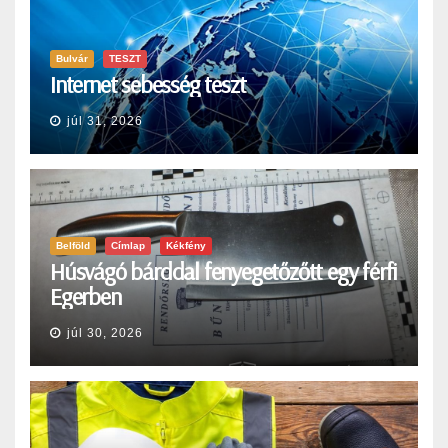
Bulvár
TESZT
Internet sebesség teszt
júl 31, 2026
Belföld
Címlap
Kékfény
Húsvágó bárddal fenyegetőzőtt egy férfi
Egerben
júl 30, 2026