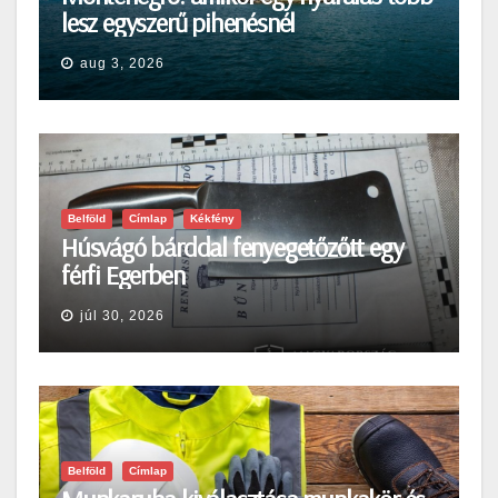
lesz egyszerű pihenésnél
aug 3, 2026
Belföld
Címlap
Kékfény
Húsvágó bárddal fenyegetőzőtt egy
férfi Egerben
júl 30, 2026
Belföld
Címlap