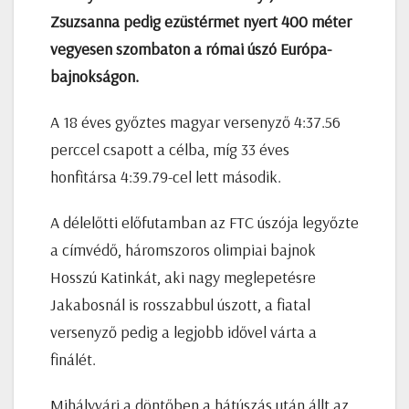
Zsuzsanna pedig ezüstérmet nyert 400 méter
vegyesen szombaton a római úszó Európa-
bajnokságon.
A 18 éves győztes magyar versenyző 4:37.56
perccel csapott a célba, míg 33 éves
honfitársa 4:39.79-cel lett második.
A délelőtti előfutamban az FTC úszója legyőzte
a címvédő, háromszoros olimpiai bajnok
Hosszú Katinkát, aki nagy meglepetésre
Jakabosnál is rosszabbul úszott, a fiatal
versenyző pedig a legjobb idővel várta a
finálét.
Mihályvári a döntőben a hátúszás után állt az