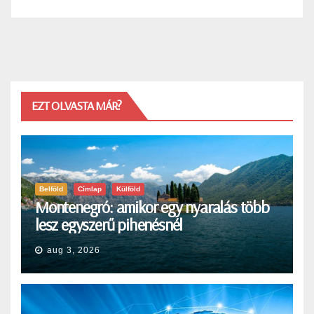
EZT OLVASTA MÁR?
Belföld
Címlap
Külföld
Montenegró: amikor egy nyaralás több
lesz egyszerű pihenésnél
aug 3, 2026