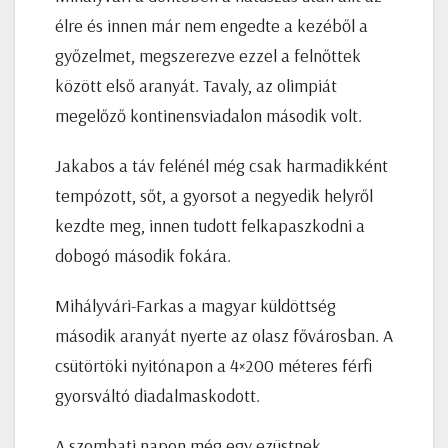
élre és innen már nem engedte a kezéből a
győzelmet, megszerezve ezzel a felnőttek
között első aranyát. Tavaly, az olimpiát
megelőző kontinensviadalon második volt.
Jakabos a táv felénél még csak harmadikként
tempózott, sőt, a gyorsot a negyedik helyről
kezdte meg, innen tudott felkapaszkodni a
dobogó második fokára.
Mihályvári-Farkas a magyar küldöttség
második aranyát nyerte az olasz fővárosban. A
csütörtöki nyitónapon a 4×200 méteres férfi
gyorsváltó diadalmaskodott.
A szombati napon még egy ezüstnek