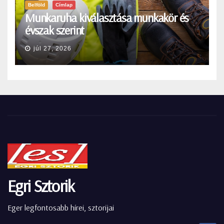
Belföld
Címlap
Munkaruha kiválasztása munkakör és
évszak szerint
júl 27, 2026
Egri Sztorik
Eger legfontosabb hírei, sztorijai