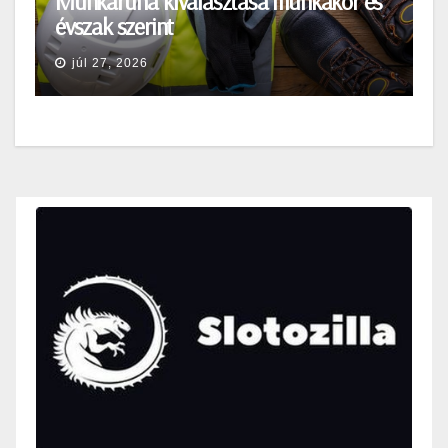
Munkaruha kiválasztása munkakör és
évszak szerint
júl 27, 2026