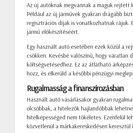
Az új autóknak megvannak a maguk rejtett kö
Például az új járművek gyakran drágább biz
regisztrációs díjak is vonatkozhatnak rájuk.
jármű előkészítéséért.
Egy használt autó esetében ezek közül a rej
csökken. Kevésbé valószínű, hogy váratlan 
költségvetésedhez. Ez az átlátható árképz
hozz, és elkerüld a későbbi pénzügyi meglep
Rugalmasság a finanszírozásban
Használt autó vásárlásakor gyakran rugalmas
olcsóbbak, a hitelezők hajlandóbbak lehetnek
hitelképességed nem tökéletes. Ezenfelül l
közvetlenül a márkakereskedésen keresztül is