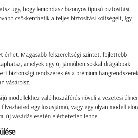
tsz úgy, hogy lemondasz bizonyos típusú biztosítási
ább csökkenthetik a teljes biztosítási költségeit, így
 érhet. Magasabb felszereltségi szintet, fejlettebb
 kaphatsz, amelyek egy új járműben sokkal drágábbak
jlett biztonsági rendszerek és a prémium hangrendszere
n vásárolsz.
ájú modellekhez való hozzáférés növeli a vezetési élmé
 Élvezheted egy luxusjármű, vagy egy olyan modell előn
mi új vásárlás esetén elérhetetlen lenne.
rülése