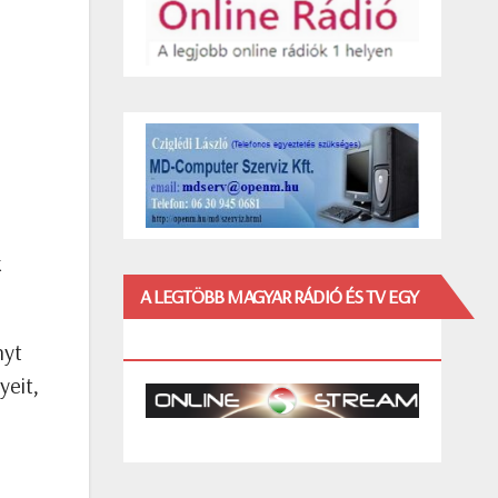
k
A LEGTÖBB MAGYAR RÁDIÓ ÉS TV EGY
HELYEN!
nyt
yeit,