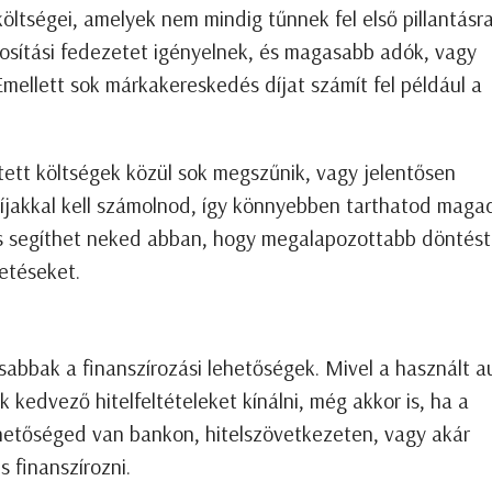
ltségei, amelyek nem mindig tűnnek fel első pillantásra
tosítási fedezetet igényelnek, és magasabb adók, vagy
 Emellett sok márkakereskedés díjat számít fel például a
tett költségek közül sok megszűnik, vagy jelentősen
díjakkal kell számolnod, így könnyebben tarthatod maga
és segíthet neked abban, hogy megalapozottabb döntést
etéseket.
abbak a finanszírozási lehetőségek. Mivel a használt a
 kedvező hitelfeltételeket kínálni, még akkor is, ha a
ehetőséged van bankon, hitelszövetkezeten, vagy akár
 finanszírozni.