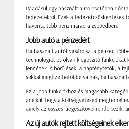
Ráadásul egy használt autó esetében dönthe
fedezetekről. Ezek a fedezetcsökkentések tov
havonta több pénz marad a zsebedben.
Jobb autó a pénzedért
Ha használt autót vásárolsz, a pénzed többet
technológiát és olyan kiegészítő funkciókat
lennének. A bőrülések, a napfénytetők, a fe
sokkal megfizethetőbbé válnak, ha használta
Ez a jobb funkciókhoz és magasabb kategóri
anélkül, hogy a költségvetésed megterhelné.
amely az összes kiegészítővel rendelkezik, a
Az új autók rejtett költségeinek elke