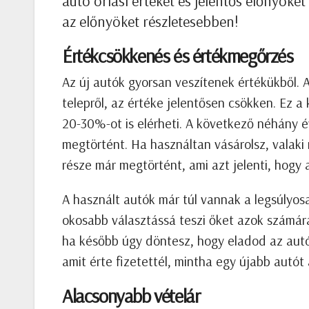
autó óriási értéket és jelentős előnyöke
az előnyöket részletesebben!
Értékcsökkenés és értékmegőrzés
Az új autók gyorsan veszítenek értékükből. A
telepről, az értéke jelentősen csökken. Ez 
20-30%-ot is elérheti. A következő néhány é
megtörtént. Ha használtan vásárolsz, valaki
része már megtörtént, ami azt jelenti, hogy 
A használt autók már túl vannak a legsúlyos
okosabb választássá teszi őket azok számára
ha később úgy döntesz, hogy eladod az autó
amit érte fizetettél, mintha egy újabb autót 
Alacsonyabb vételár