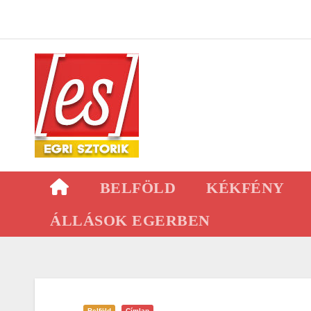
Skip
to
content
BELFÖLD
KÉKFÉNY
ÁLLÁSOK EGERBEN
Belföld
Címlap