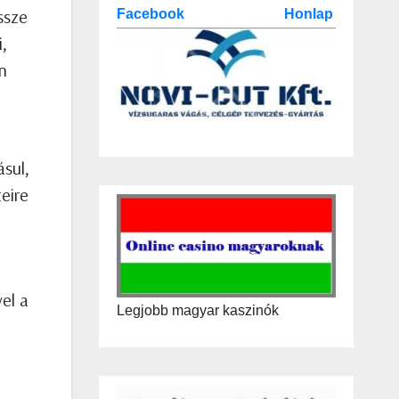
ssze
Facebook
Honlap
i,
n
ásul,
eire
el a
Legjobb magyar kaszinók