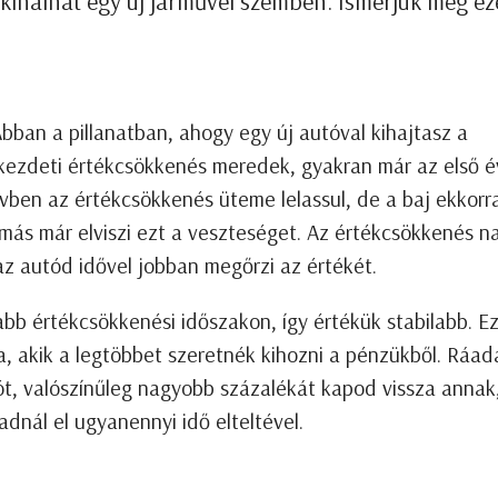
t kínálhat egy új járművel szemben. Ismerjük meg ez
bban a pillanatban, ahogy egy új autóval kihajtasz a
a kezdeti értékcsökkenés meredek, gyakran már az első 
vben az értékcsökkenés üteme lelassul, de a baj ekkorr
 más már elviszi ezt a veszteséget. Az értékcsökkenés n
az autód idővel jobban megőrzi az értékét.
abb értékcsökkenési időszakon, így értékük stabilabb. E
, akik a legtöbbet szeretnék kihozni a pénzükből. Ráad
t, valószínűleg nagyobb százalékát kapod vissza annak
adnál el ugyanennyi idő elteltével.