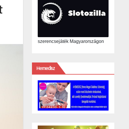
t
szerencsejáték Magyarországon
Hemedisz