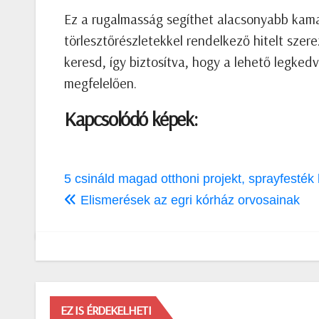
Ez a rugalmasság segíthet alacsonyabb kam
törlesztőrészletekkel rendelkező hitelt szere
keresd, így biztosítva, hogy a lehető legke
megfelelően.
Kapcsolódó képek:
Bejegyzés
5 csináld magad otthoni projekt, sprayfesték
navigáció
Elismerések az egri kórház orvosainak
EZ IS ÉRDEKELHETI