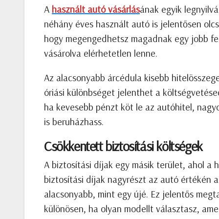
A
használt autó vásárlás
ának egyik legnyilv
néhány éves használt autó is jelentősen olcsó
hogy megengedhetsz magadnak egy jobb fels
vásárolva elérhetetlen lenne.
Az alacsonyabb árcédula kisebb hitelösszegek
óriási különbséget jelenthet a költségvetés
ha kevesebb pénzt köt le az autóhitel, nagy
is beruházhass.
Csökkentett biztosítási költségek
A biztosítási díjak egy másik terület, ahol 
biztosítási díjak nagyrészt az autó értékén 
alacsonyabb, mint egy újé. Ez jelentős megt
különösen, ha olyan modellt választasz, ame