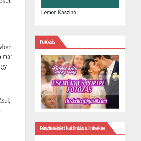
eket
Lemon Kaszinó
Fotózás
évben
a már
agy
z
ásul,
,
Részletekért kattintás a linkekre