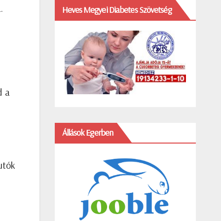
.
Heves Megyei Diabetes Szövetség
d a
Állások Egerben
utók