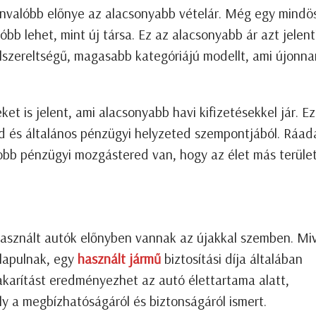
ánvalóbb előnye az alacsonyabb vételár. Még egy mindö
bb lehet, mint új társa. Ez az alacsonyabb ár azt jelent
zereltségű, magasabb kategóriájú modellt, ami újonna
et is jelent, ami alacsonyabb havi kifizetésekkel jár. Ez
ed és általános pénzügyi helyzeted szempontjából. Ráad
obb pénzügyi mozgástered van, hogy az élet más terület
a használt autók előnyben vannak az újakkal szemben. Miv
alapulnak, egy
használt jármű
biztosítási díja általában
akarítást eredményezhet az autó élettartama alatt,
ly a megbízhatóságáról és biztonságáról ismert.