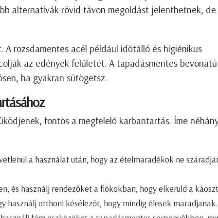
bb alternatívák rövid távon megoldást jelenthetnek, de
 A rozsdamentes acél például időtálló és higiénikus
arcolják az edények felületét. A tapadásmentes bevonatú
nösen, ha gyakran sütögetsz.
artásához
működjenek, fontos a megfelelő karbantartás. Íme néhán
etlenül a használat után, hogy az ételmaradékok ne száradj
yen, és használj rendezőket a fiókokban, hogy elkerüld a káoszt
y használj otthoni késélezőt, hogy mindig élesek maradjanak.
használj fém eszközöket a tapadásmentes serpenyőkben, me