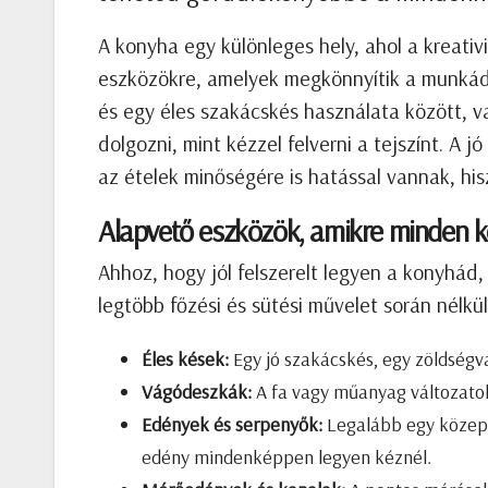
A konyha egy különleges hely, ahol a kreati
eszközökre, amelyek megkönnyítik a munkáda
és egy éles szakácskés használata között, 
dolgozni, mint kézzel felverni a tejszínt. A
az ételek minőségére is hatással vannak, hi
Alapvető eszközök, amikre minden 
Ahhoz, hogy jól felszerelt legyen a konyhád
legtöbb főzési és sütési művelet során nélkü
Éles kések:
Egy jó szakácskés, egy zöldségv
Vágódeszkák:
A fa vagy műanyag változatok 
Edények és serpenyők:
Legalább egy közepe
edény mindenképpen legyen kéznél.