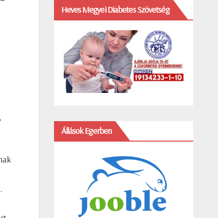
Heves Megyei Diabetes Szövetség
y
Állások Egerben
anak
.
rt