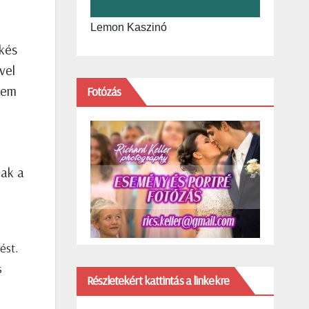
Lemon Kaszinó
kés
vel
nem
Fotózás
iak a
ést.
s
Részletekért kattintás a linkekre