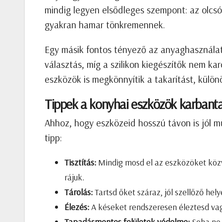
mindig legyen elsődleges szempont: az olcsó
gyakran hamar tönkremennek.
Egy másik fontos tényező az anyaghasználat.
választás, míg a szilikon kiegészítők nem k
eszközök is megkönnyítik a takarítást, külö
Tippek a konyhai eszközök karbant
Ahhoz, hogy eszközeid hosszú távon is jól 
tipp:
Tisztítás:
Mindig mosd el az eszközöket közv
rájuk.
Tárolás:
Tartsd őket száraz, jól szellőző hel
Élezés:
A késeket rendszeresen éleztesd vag
Tapadásmentes felületek védelme:
Soha ne 