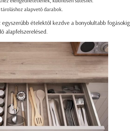
hez elengedhetetlenek, különösen sütésnél.
 tároláshoz alapvető darabok.
z egyszerűbb ételektől kezdve a bonyolultabb fogásokig
ő alapfelszerelésed.