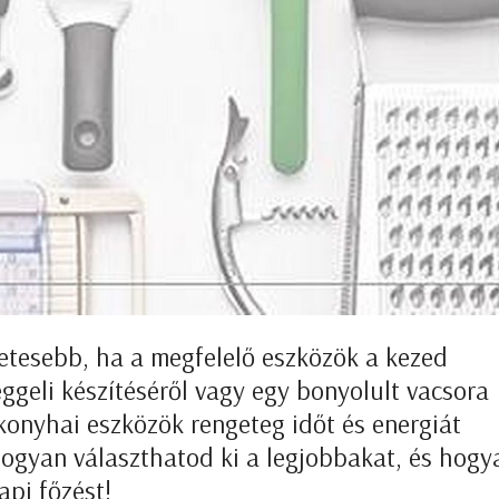
zetesebb, ha a megfelelő eszközök a kezed
ggeli készítéséről vagy egy bonyolult vacsora
 konyhai eszközök rengeteg időt és energiát
hogyan választhatod ki a legjobbakat, és hogy
pi főzést!