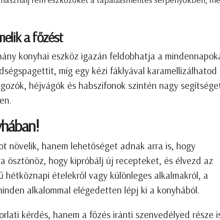
melik a főzést
hány konyhai eszköz igazán feldobhatja a mindennapoka
dségspagettit, míg egy kézi fáklyával karamellizálhatod
agozók, héjvágók és habszifonok szintén nagy segítsége
en.
nyhában!
 növelik, hanem lehetőséget adnak arra is, hogy
rra ösztönöz, hogy kipróbálj új recepteket, és élvezd az
ű hétköznapi ételekről vagy különleges alkalmakról, a
inden alkalommal elégedetten lépj ki a konyhából.
lati kérdés, hanem a főzés iránti szenvedélyed része is