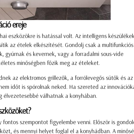
ció ereje
ai eszközökre is hatással volt. Az intelligens készüléke
tik az ételek elkészítését. Gondolj csak a multifunkciós
k, gyúrnak és kevernek, vagy a forradalmi sous-vide
életes minőségben főzik meg az ételeket.
ek az elektromos grillezők, a forrólevegős sütők és az
em időt is spórolnak neked. Ha szereted az innovációk
g élvezetesebbé válhatnak a konyhában.
szközöket?
 fontos szempontot figyelembe venni. Először is gondol
közt, és mennyi helyet foglal el a konyhádban. A minős