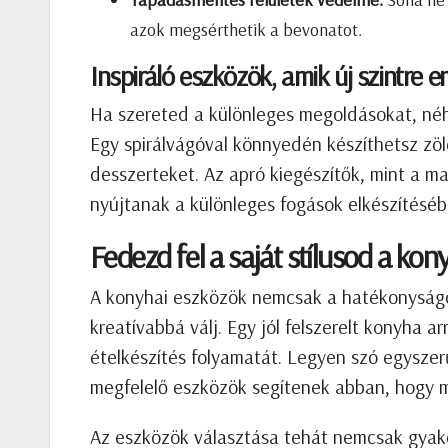
azok megsérthetik a bevonatot.
Inspiráló eszközök, amik új szintre e
Ha szereted a különleges megoldásokat, né
Egy spirálvágóval könnyedén készíthetsz zöl
desszerteket. Az apró kiegészítők, mint a m
nyújtanak a különleges fogások elkészítéséb
Fedezd fel a saját stílusod a ko
A konyhai eszközök nemcsak a hatékonyságot
kreatívabbá válj. Egy jól felszerelt konyha a
ételkészítés folyamatát. Legyen szó egyszer
megfelelő eszközök segítenek abban, hogy m
Az eszközök választása tehát nemcsak gyakor