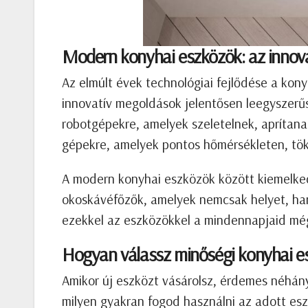
Modern konyhai eszközök: az innová
Az elmúlt évek technológiai fejlődése a konyh
innovatív megoldások jelentősen leegyszerűsí
robotgépekre, amelyek szeletelnek, aprítana
gépekre, amelyek pontos hőmérsékleten, tök
A modern konyhai eszközök között kiemelkedn
okoskávéfőzők, amelyek nemcsak helyet, han
ezekkel az eszközökkel a mindennapjaid mé
Hogyan válassz minőségi konyhai e
Amikor új eszközt vásárolsz, érdemes néhány
milyen gyakran fogod használni az adott esz