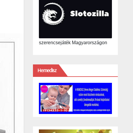
szerencsejáték Magyarországon
Hemedisz