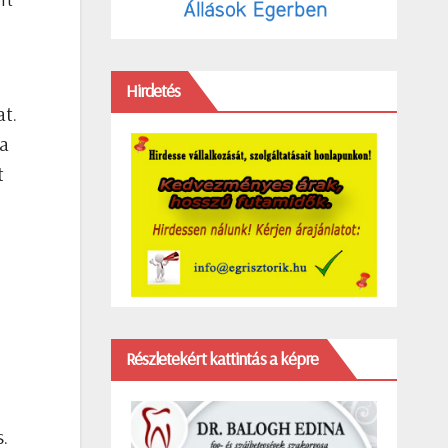
Hirdetés
t.
 a
t
Részletekért kattintás a képre
.