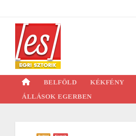
Skip
to
content
BELFÖLD
KÉKFÉNY
ÁLLÁSOK EGERBEN
Belföld
Kiemelt