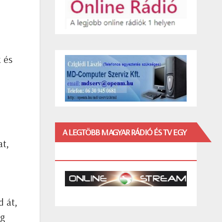
k és
A LEGTÖBB MAGYAR RÁDIÓ ÉS TV EGY
at,
HELYEN!
d át,
ég