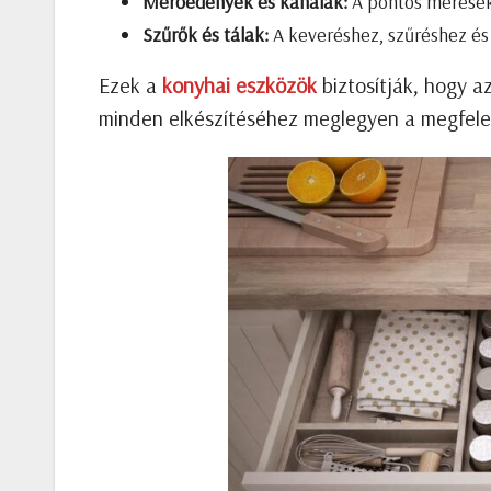
Mérőedények és kanalak:
A pontos mérések
Szűrők és tálak:
A keveréshez, szűréshez és
Ezek a
konyhai eszközök
biztosítják, hogy a
minden elkészítéséhez meglegyen a megfelel