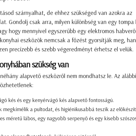
vitásod szárnyalhat, de ehhez szükséged van azokra az
t. Gondolj csak arra, milyen különbség van egy tompa 
vagy hogy mennyivel egyszerűbb egy elektromos habverő
 jó konyhai eszközök nemcsak a főzést gyorsítják meg, ha
szen precízebb és szebb végeredményt érhetsz el velük.
konyhában szükség van
, néhány alapvető eszközről nem mondhatsz le. Az alább
lözhetetlenek:
ágó kés és egy kenyérvágó kés alapvető fontosságú.
megkímélik a pultodat, és higiénikusabbá teszik az előkészít
s méretű lábos, egy nagyobb serpenyő és egy kisebb szószo