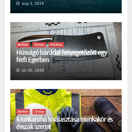
aug 3, 2026
Belföld
Címlap
Kékfény
Húsvágó bárddal fenyegetőzőtt egy
férfi Egerben
júl 30, 2026
Belföld
Címlap
Munkaruha kiválasztása munkakör és
évszak szerint