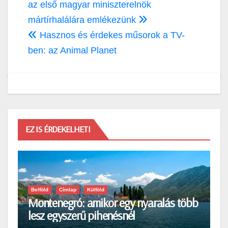
navigáció
az első magyar miniszterelnök
mártírhalálára emlékezünk
Hasznos és érdekes műsorok a TV-
ben: az Animal Planet
EZ IS ÉRDEKELHETI
Belföld
Címlap
Külföld
Montenegró: amikor egy nyaralás több
lesz egyszerű pihenésnél