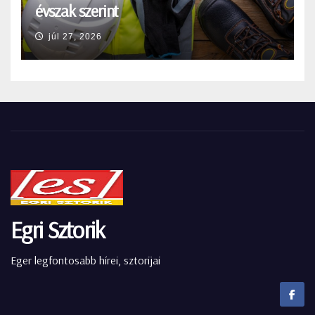
évszak szerint
júl 27, 2026
Egri Sztorik
Eger legfontosabb hírei, sztorijai