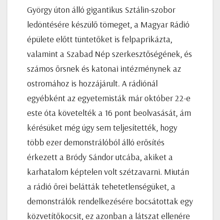
György úton álló gigantikus Sztálin-szobor
ledöntésére készülő tömeget, a Magyar Rádió
épülete előtt tüntetőket is felpaprikázta,
valamint a Szabad Nép szerkesztőségének, és
számos őrsnek és katonai intézménynek az
ostromához is hozzájárult. A rádiónál
egyébként az egyetemisták már október 22-e
este óta követelték a 16 pont beolvasását, ám
kérésüket még úgy sem teljesítették, hogy
több ezer demonstrálóból álló erősítés
érkezett a Bródy Sándor utcába, akiket a
karhatalom képtelen volt szétzavarni. Miután
a rádió őrei belátták tehetetlenségüket, a
demonstrálók rendelkezésére bocsátottak egy
közvetítőkocsit, ez azonban a látszat ellenére