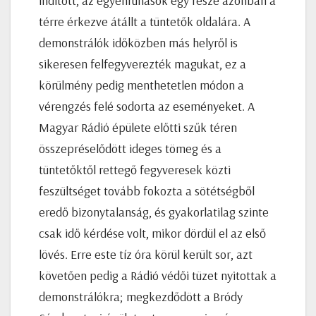
indított, az egyenruhások egy része azonban a
térre érkezve átállt a tüntetők oldalára. A
demonstrálók időközben más helyről is
sikeresen felfegyverezték magukat, ez a
körülmény pedig menthetetlen módon a
vérengzés felé sodorta az eseményeket. A
Magyar Rádió épülete előtti szűk téren
összepréselődött ideges tömeg és a
tüntetőktől rettegő fegyveresek közti
feszültséget tovább fokozta a sötétségből
eredő bizonytalanság, és gyakorlatilag szinte
csak idő kérdése volt, mikor dördül el az első
lövés. Erre este tíz óra körül került sor, azt
követően pedig a Rádió védői tüzet nyitottak a
demonstrálókra; megkezdődött a Bródy