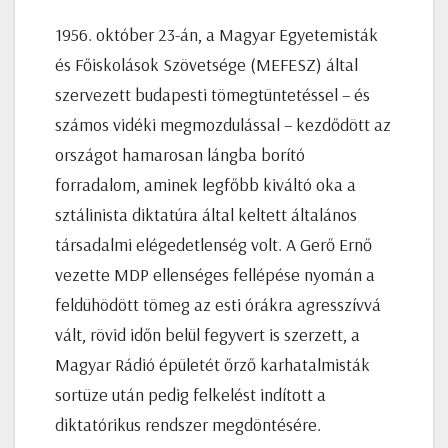
1956. október 23-án, a Magyar Egyetemisták
és Főiskolások Szövetsége (MEFESZ) által
szervezett budapesti tömegtüntetéssel – és
számos vidéki megmozdulással – kezdődött az
országot hamarosan lángba borító
forradalom, aminek legfőbb kiváltó oka a
sztálinista diktatúra által keltett általános
társadalmi elégedetlenség volt. A Gerő Ernő
vezette MDP ellenséges fellépése nyomán a
feldühödött tömeg az esti órákra agresszívvá
vált, rövid időn belül fegyvert is szerzett, a
Magyar Rádió épületét őrző karhatalmisták
sortüze után pedig felkelést indított a
diktatórikus rendszer megdöntésére.