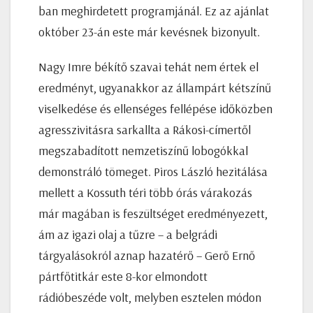
ban meghirdetett programjánál. Ez az ajánlat
október 23-án este már kevésnek bizonyult.
Nagy Imre békítő szavai tehát nem értek el
eredményt, ugyanakkor az állampárt kétszínű
viselkedése és ellenséges fellépése időközben
agresszivitásra sarkallta a Rákosi-címertől
megszabadított nemzetiszínű lobogókkal
demonstráló tömeget. Piros László hezitálása
mellett a Kossuth téri több órás várakozás
már magában is feszültséget eredményezett,
ám az igazi olaj a tűzre – a belgrádi
tárgyalásokról aznap hazatérő – Gerő Ernő
pártfőtitkár este 8-kor elmondott
rádióbeszéde volt, melyben esztelen módon