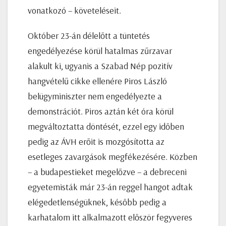
vonatkozó – követeléseit.
Október 23-án délelőtt a tüntetés
engedélyezése körül hatalmas zűrzavar
alakult ki, ugyanis a Szabad Nép pozitív
hangvételű cikke ellenére Piros László
belügyminiszter nem engedélyezte a
demonstrációt. Piros aztán két óra körül
megváltoztatta döntését, ezzel egy időben
pedig az ÁVH erőit is mozgósította az
esetleges zavargások megfékezésére. Közben
– a budapestieket megelőzve – a debreceni
egyetemisták már 23-án reggel hangot adtak
elégedetlenségüknek, később pedig a
karhatalom itt alkalmazott először fegyveres