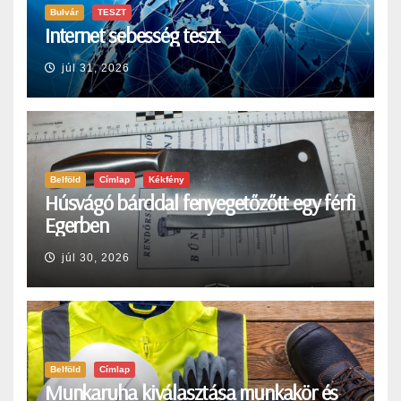
Bulvár
TESZT
Internet sebesség teszt
júl 31, 2026
Belföld
Címlap
Kékfény
Húsvágó bárddal fenyegetőzőtt egy férfi
Egerben
júl 30, 2026
Belföld
Címlap
Munkaruha kiválasztása munkakör és