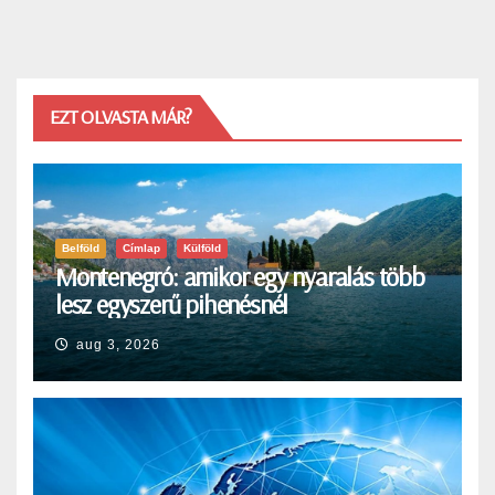
EZT OLVASTA MÁR?
Belföld
Címlap
Külföld
Montenegró: amikor egy nyaralás több
lesz egyszerű pihenésnél
aug 3, 2026