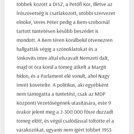
többek között a DISZ, a Petőfi Kör, illetve az
Írószövetség is csatlakozott, utóbbi szervezet
elnöke, Veres Péter pedig a Bem-szobornál
tartott tüntetésen később beszédet is
mondott. A Bem téren körülbelül ötvenezren
hallgatták végig a szónoklatokat és a
Sinkovits Imre által elszavalt Nemzeti dalt,
majd öt óra körül a tömeg átkelt a Margit
hídon, és a Parlament elé vonult, ahol Nagy
Imrét követelte. A politikus, aki egyébként
nem támogatta a tüntetést, csak az MDP
Központi Vezetőségének utasítására, este 9
órakor jelent meg a 2-300 000 fősre duzzadt
tömeg előtt, és végül csalódással töltötte el a
várakozókat, ugyanis nem ígért többet 1953-