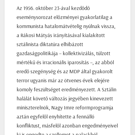
Az 1956. október 23-ával kezdődő
eseménysorozat előzményei gyakorlatilag a
kommunista hatalomátvételig nyúlnak vissza,
a Rákosi Mátyás irányításával kialakított
sztálinista diktatúra elhibázott
gazdaságpolitikája – kollektivizálás, túlzott
mértékű és irracionális iparosítás –, az abból
eredő szegénység és az MDP által gyakorolt
terror ugyanis már az ötvenes évek elejére
komoly feszültséget eredményezett. A Sztálin
halálát követő változás jegyében kinevezett
miniszterelnök, Nagy Imre reformprogramja
aztán egyfelől enyhítette a fennálló
konfliktust, másfelől azonban engedményeivel
ki is engedte a szellemet a palackból.