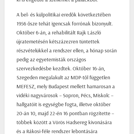
A bel- és külpolitikai eredők következtében
1956 ősze tehát igencsak forrónak bizonyult.
Október 6-án, a rehabilitált Rajk László
újratemetésén kétszázezren tüntettek
részvételükkel a rendszer ellen, a hónap során
pedig az egyetemisták országos
szervezkedésbe kezdtek. Október 16-án,
Szegeden megalakult az MDP-től független
MEFESZ, mely Budapest mellett hamarosan a
vidéki nagyvárosok – Sopron, Pécs, Miskolc –
hallgatóit is egységbe fogta, illetve október
20-án 10, majd 22-én 16 pontban rögzítette –
többek között a Vörös Hadsereg kivonására
és a Rákosi-féle rendszer lebontására