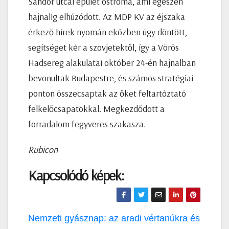
Sándor utcai épület ostroma, ami egészen
hajnalig elhúzódott. Az MDP KV az éjszaka
érkező hírek nyomán eközben úgy döntött,
segítséget kér a szovjetektől, így a Vörös
Hadsereg alakulatai október 24-én hajnalban
bevonultak Budapestre, és számos stratégiai
ponton összecsaptak az őket feltartóztató
felkelőcsapatokkal. Megkezdődött a
forradalom fegyveres szakasza.
Rubicon
Kapcsolódó képek:
Bejegyzés
Nemzeti gyásznap: az aradi vértanúkra és