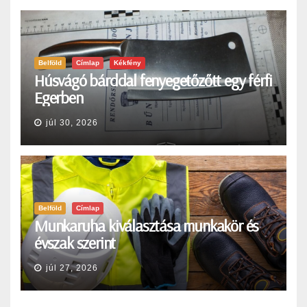
Belföld
Címlap
Kékfény
Húsvágó bárddal fenyegetőzőtt egy férfi
Egerben
júl 30, 2026
Belföld
Címlap
Munkaruha kiválasztása munkakör és
évszak szerint
júl 27, 2026