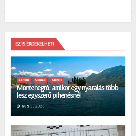
EZ IS ÉRDEKELHETI
Belföld
Címlap
Külföld
Montenegró: amikor egy nyaralás több
lesz egyszerű pihenésnél
aug 3, 2026