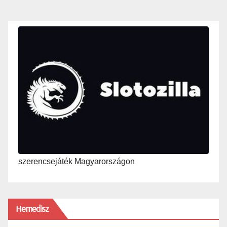
szerencsejáték Magyarországon
Hemedisz