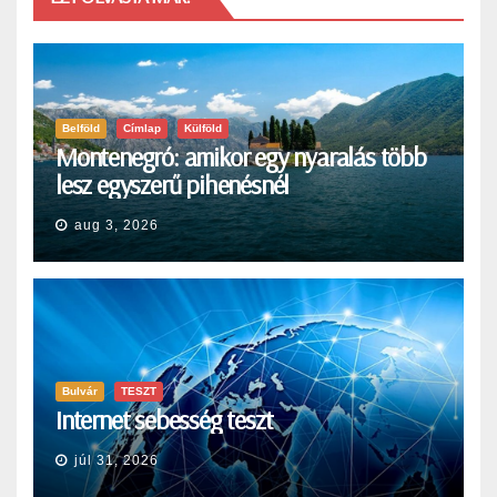
Belföld
Címlap
Külföld
Montenegró: amikor egy nyaralás több
lesz egyszerű pihenésnél
aug 3, 2026
Bulvár
TESZT
Internet sebesség teszt
júl 31, 2026