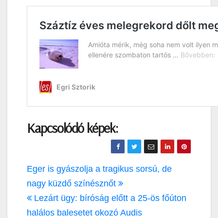
Kapcsolódó képek:
Bejegyzés
Eger is gyászolja a tragikus sorsú, de
navigáció
nagy küzdő színésznőt
Lezárt ügy: bíróság előtt a 25-ös főúton
halálos balesetet okozó Audis