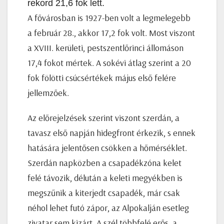
rekord 21,6 fok lett.
A fővárosban is 1927-ben volt a legmelegebb
a február 28., akkor 17,2 fok volt. Most viszont
a XVIII. kerületi, pestszentlőrinci állomáson
17,4 fokot mértek. A sokévi átlag szerint a 20
fok fölötti csúcsértékek május első felére
jellemzőek.
Az előrejelzések szerint viszont szerdán, a
tavasz első napján hidegfront érkezik, s ennek
hatására jelentősen csökken a hőmérséklet.
Szerdán napközben a csapadékzóna kelet
felé távozik, délután a keleti megyékben is
megszűnik a kiterjedt csapadék, már csak
néhol lehet futó zápor, az Alpokalján esetleg
zivatar sem kizárt. A szél többfelé erős, a