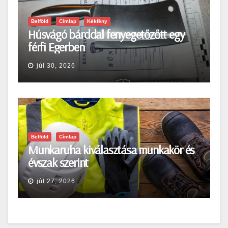
Belföld
Címlap
Kékfény
Húsvágó bárddal fenyegetőzőtt egy
férfi Egerben
júl 30, 2026
Belföld
Címlap
Munkaruha kiválasztása munkakör és
évszak szerint
júl 27, 2026