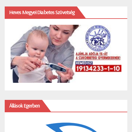
Heves Megyei Diabetes Szövetség
Állások Egerben