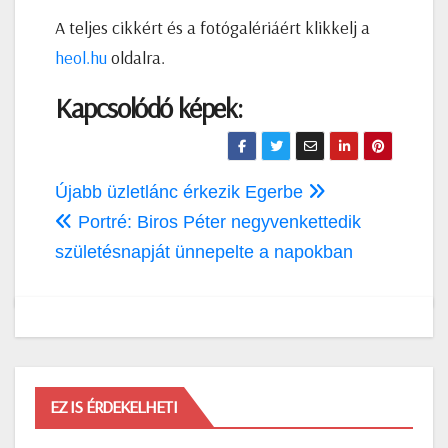
A teljes cikkért és a fotógalériáért klikkelj a
heol.hu
oldalra.
Kapcsolódó képek:
Bejegyzés
Újabb üzletlánc érkezik Egerbe
navigáció
Portré: Biros Péter negyvenkettedik
születésnapját ünnepelte a napokban
EZ IS ÉRDEKELHETI