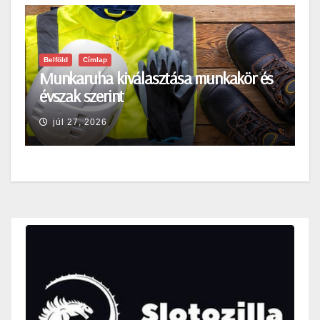
Belföld
Címlap
Munkaruha kiválasztása munkakör és
évszak szerint
júl 27, 2026