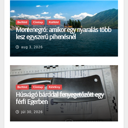
Belföld
Címlap
Külföld
Montenegró: amikor egy nyaralás több
lesz egyszerű pihenésnél
aug 3, 2026
Belföld
Címlap
Kékfény
Húsvágó bárddal fenyegetőzőtt egy
férfi Egerben
júl 30, 2026