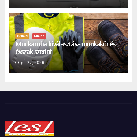
Belföld
Címlap
Munkaruha kiválasztása munkakör és
évszak szerint
júl 27, 2026