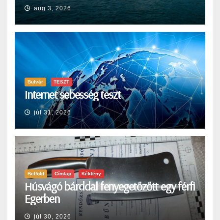
aug 3, 2026
Bulvár
TESZT
Internet sebesség teszt
júl 31, 2026
Belföld
Címlap
Kékfény
Húsvágó bárddal fenyegetőzőtt egy férfi
Egerben
júl 30, 2026