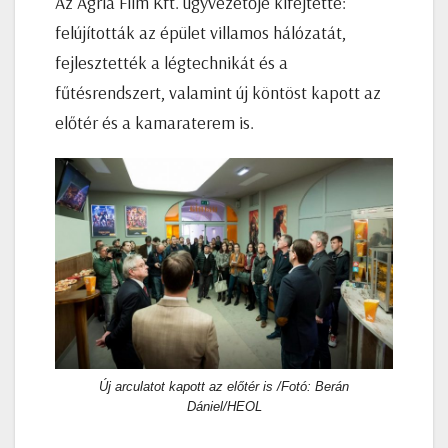
Az Agria Film Kft. ügyvezetője kifejtette:
felújították az épület villamos hálózatát,
fejlesztették a légtechnikát és a
fűtésrendszert, valamint új köntöst kapott az
előtér és a kamaraterem is.
Új arculatot kapott az előtér is /Fotó: Berán
Dániel/HEOL