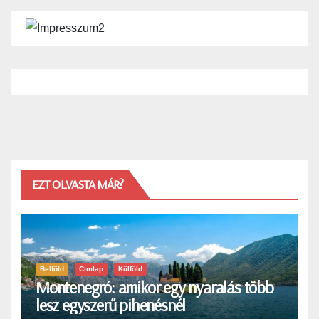
EZT OLVASTA MÁR?
Belföld
Címlap
Külföld
Montenegró: amikor egy nyaralás több
lesz egyszerű pihenésnél