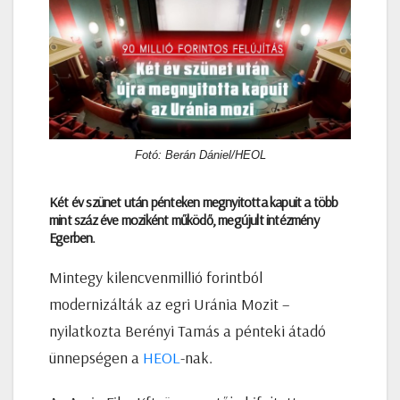
Fotó: Berán Dániel/HEOL
Két év szünet után pénteken megnyitotta kapuit a több
mint száz éve moziként működő, megújult intézmény
Egerben.
Mintegy kilencvenmillió forintból
modernizálták az egri Uránia Mozit –
nyilatkozta Berényi Tamás a pénteki átadó
ünnepségen a
HEOL
-nak.