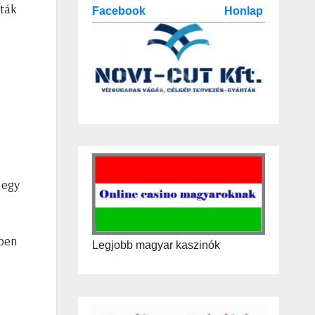
vták
Facebook
Honlap
 egy
lben
Legjobb magyar kaszinók