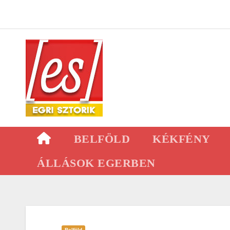
Skip
to
content
BELFÖLD
KÉKFÉNY
ÁLLÁSOK EGERBEN
Belföld