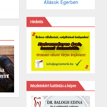
Hirdetés
sa
erint
Részletekért kattintás a képre