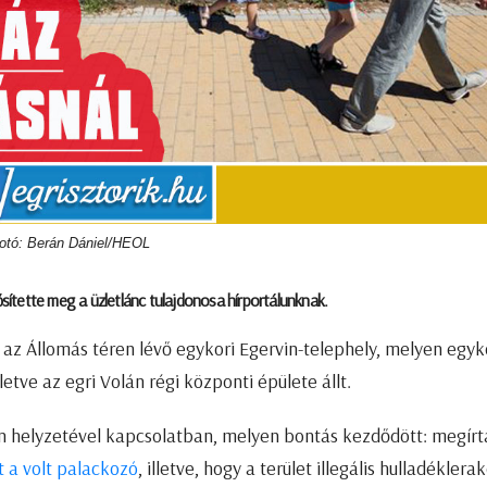
otó: Berán Dániel/HEOL
ítette meg a üzletlánc tulajdonosa hírportálunknak.
 az Állomás téren lévő egykori Egervin-telephely, melyen egyk
tve az egri Volán régi központi épülete állt.
 helyzetével kapcsolatban, melyen bontás kezdődött: megírt
 a volt palackozó
, illetve, hogy a terület illegális hulladéklera