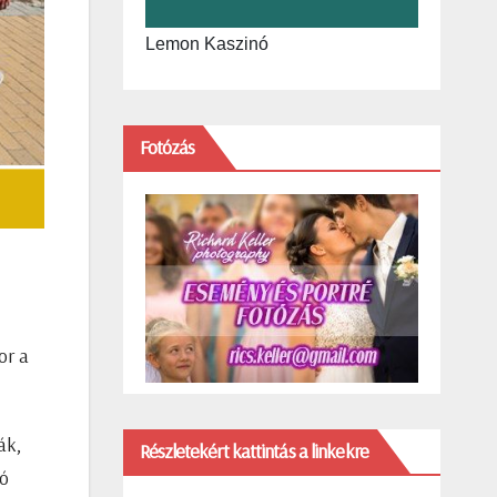
Lemon Kaszinó
Fotózás
or a
ák,
Részletekért kattintás a linkekre
kó