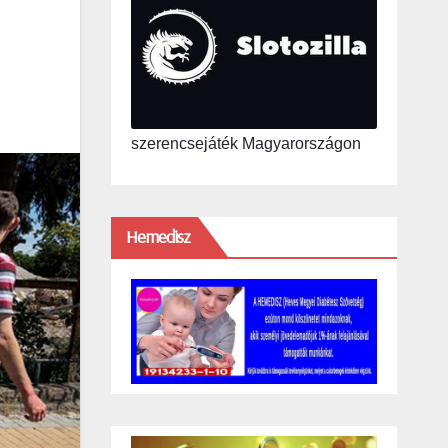
szerencsejáték Magyarországon
Hemedisz