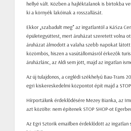
hellyé vált. Közben a hajléktalanok is birtokba v
ki a környék lakóinak a rosszallását.
Ekkor „szabadult meg” az ingatlantól a KáSza Ce
épületegyüttest, mert áruházat szeretett volna ott
áruházat álmodott a valaha szebb napokat látot
közömbös, hiszen a vasútállomásról érkezők turist
áruházlánc, az Aldi sem jött, majd az ingatlan ism
Az új tulajdonos, a ceglédi székhelyű Bau-Trans 20
egri kiskereskedelmi központot épít majd a ST
Hírportálunk érdeklődésére Mezey Bianka, az Im
azt közölte: nem építenek STOP SHOP-ot Egerbe
Az Egri Sztorik emailben érdeklődött az ingatlan 