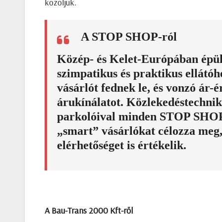
közöljük.
A STOP SHOP-ról
Közép- és Kelet-Európában épül
szimpatikus és praktikus ellátóh
vásárlót fednek le, és vonzó ár-
árukínálatot. Közlekedéstechnika
parkolóival minden STOP SHOP 
„smart” vásárlókat célozza meg,
elérhetőséget is értékelik.
A Bau-Trans 2000 Kft-ről