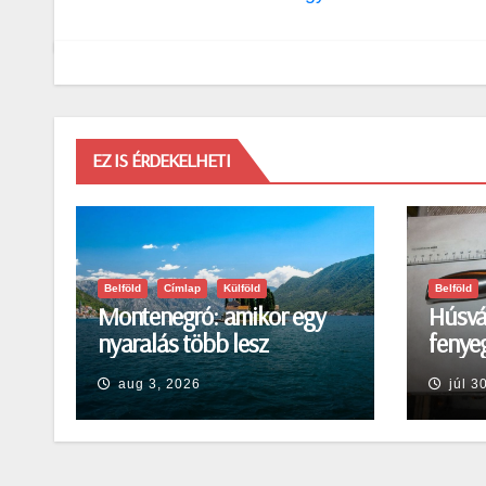
EZ IS ÉRDEKELHETI
Belföld
Címlap
Külföld
Belföld
Montenegró: amikor egy
Húsvá
nyaralás több lesz
fenyeg
egyszerű pihenésnél
Egerb
aug 3, 2026
júl 3