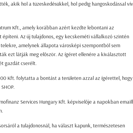
ették, akik hol a tüzeskedésükkel, hol pedig hangoskodással ví
ntrum Kft., amely korábban azért kezdte lebontani az
 építeni. Az új tulajdonos, egy kecskeméti vállalkozó szintén
t telekre, amelynek állapota városképi szempontból sem
ák ezt látják meg először. Az ígéret ellenére a kiválasztott
ét gazdát cserélt.
00 Kft. folytatta a bontást a területen azzal az ígérettel, hogy
OP SHOP.
mofinanz Services Hungary Kft. képviselője a napokban emai
n.
sorsáról a tulajdonosnál, ha választ kapunk, természetesen