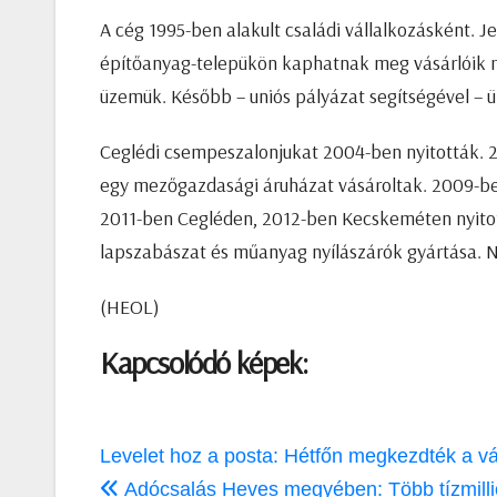
A cég 1995-ben alakult családi vállalkozásként. 
építőanyag-telepükön kaphatnak meg vásárlóik 
üzemük. Később – uniós pályázat segítségével – ü
Ceglédi csempeszalonjukat 2004-ben nyitották. 
egy mezőgazdasági áruházat vásároltak. 2009-be
2011-ben Cegléden, 2012-ben Kecskeméten nyitot
lapszabászat és műanyag nyílászárók gyártása. N
(HEOL)
Kapcsolódó képek:
Bejegyzés
Levelet hoz a posta: Hétfőn megkezdték a vá
navigáció
Adócsalás Heves megyében: Több tízmillió 