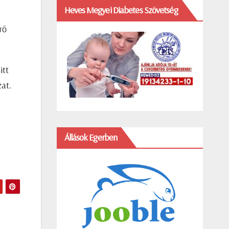
Heves Megyei Diabetes Szövetség
rő
itt
at.
Állások Egerben