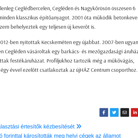
Jelenleg Ceglédbercelen, Cegléden és Nagykőrösön összesen 6
minden klasszikus építőanyagot. 2001 óta működik betonkeve
zem behelyeztek egy teljesen új keverőt is.
2012-ben nyitottak Kecskeméten egy újabbat. 2007-ben ugyan
n Cegléden vásároltak egy barkács- és mezőgazdasági áruház
tak festékáruházat. Profiljukhoz tartozik még a műkővágás,
égy évvel ezelőtt csatlakoztak az újHÁZ Centrum csoporthoz.
lasztási értesítők kézbesítését
forinttal károsították meg helyi cégek az államot