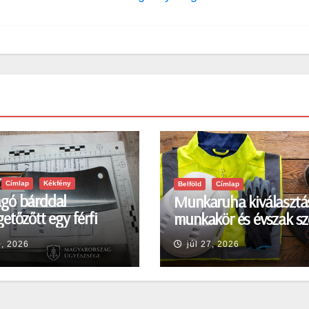
Címlap
Kékfény
Belföld
Címlap
gó bárddal
Munkaruha kiválasztá
etőzőtt egy férfi
munkakör és évszak sz
en
0, 2026
júl 27, 2026