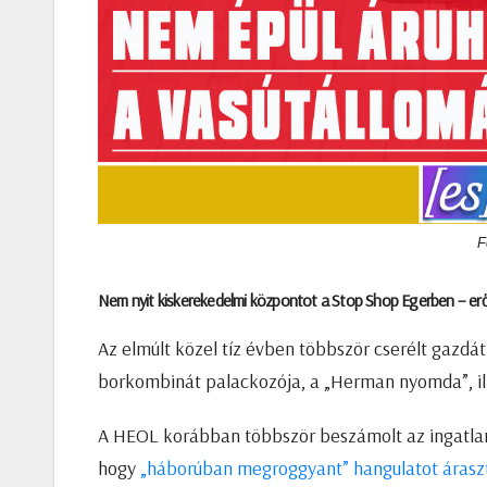
F
Nem nyit kiskerekedelmi központot a Stop Shop Egerben – erős
Az elmúlt közel tíz évben többször cserélt gazdát
borkombinát palackozója, a „Herman nyomda”, ille
A HEOL korábban többször beszámolt az ingatlan
hogy
„háborúban megroggyant” hangulatot áraszt