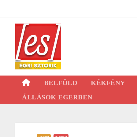
Skip
to
content
BELFÖLD
KÉKFÉNY
ÁLLÁSOK EGERBEN
Belföld
Kiemelt