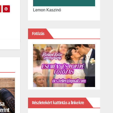
Lemon Kaszinó
Fotózás
Részletekért kattintás a linkekre
sa
erint