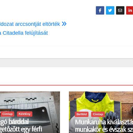
ozat arccsontját eltörték
Citadella felújítását
Címlap
Kékfény
Belföld
Címlap
gó bárddal
Munkaruha kiválasztá
etőzőtt egy férfi
munkakör és évszak sz