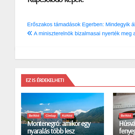
Bejegyzés
Erőszakos támadások Egerben: Mindegyik áld
navigáció
A miniszterelnök bizalmasai nyerték meg a 
EZ IS ÉRDEKELHETI
Belföld
Címlap
Külföld
Belföld
Montenegró: amikor egy
Húsvá
nyaralás több lesz
fenyeg