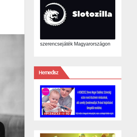
szerencsejáték Magyarországon
Hemedisz