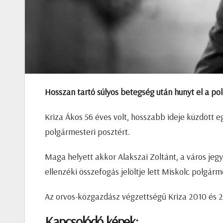
Hosszan tartó súlyos betegség után hunyt el a poli
Kriza Ákos 56 éves volt, hosszabb ideje küzdött e
polgármesteri posztért.
Maga helyett akkor Alakszai Zoltánt, a város jegy
ellenzéki összefogás jelöltje lett Miskolc polgár
Az orvos-közgazdász végzettségű Kriza 2010 és 20
Kapcsolódó képek: