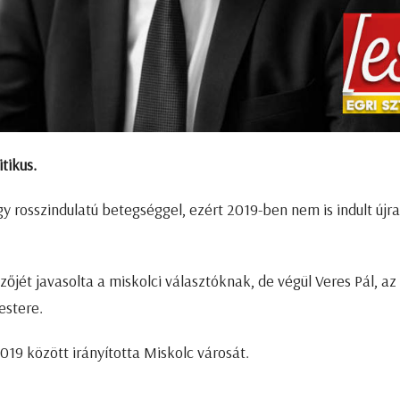
tikus.
gy rosszindulatú betegséggel, ezért 2019-ben nem is indult újra
zőjét javasolta a miskolci választóknak, de végül Veres Pál, az
mestere.
19 között irányította Miskolc városát.