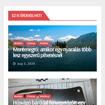
EZ IS ÉRDEKELHETI
Belföld
Címlap
Külföld
Montenegró: amikor egy nyaralás több
lesz egyszerű pihenésnél
aug 3, 2026
Belföld
Címlap
Kékfény
Húsvágó bárddal fenyegetőzőtt egy