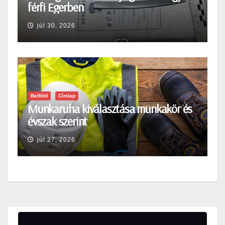
férfi Egerben
júl 30, 2026
Belföld
Címlap
Munkaruha kiválasztása munkakör és
évszak szerint
júl 27, 2026