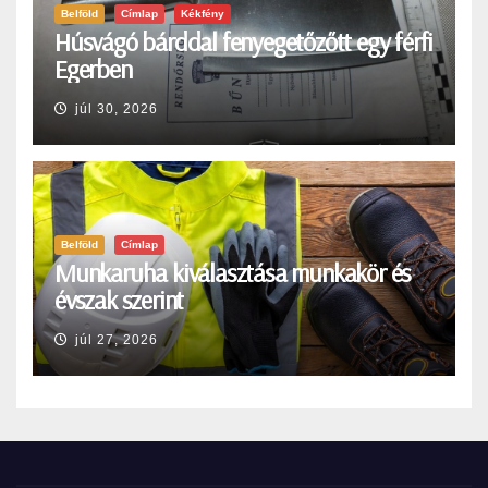
Belföld
Címlap
Kékfény
Húsvágó bárddal fenyegetőzőtt egy férfi
Egerben
júl 30, 2026
Belföld
Címlap
Munkaruha kiválasztása munkakör és
évszak szerint
júl 27, 2026