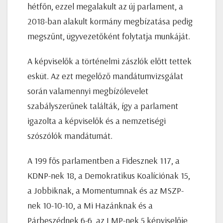
hétfőn, ezzel megalakult az új parlament, a
2018-ban alakult kormány megbízatása pedig
megszűnt, ügyvezetőként folytatja munkáját.
A képviselők a történelmi zászlók előtt tettek
esküt. Az ezt megelőző mandátumvizsgálat
során valamennyi megbízólevelet
szabályszerűnek találták, így a parlament
igazolta a képviselők és a nemzetiségi
szószólók mandátumát.
A 199 fős parlamentben a Fidesznek 117, a
KDNP-nek 18, a Demokratikus Koalíciónak 15,
a Jobbiknak, a Momentumnak és az MSZP-
nek 10-10-10, a Mi Hazánknak és a
Párbeszédnek 6-6, az LMP-nek 5 képviselője