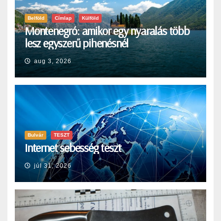
Belföld
Címlap
Külföld
Montenegró: amikor egy nyaralás több
lesz egyszerű pihenésnél
aug 3, 2026
Bulvár
TESZT
Internet sebesség teszt
júl 31, 2026