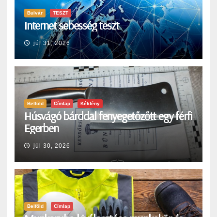
Bulvár
TESZT
Internet sebesség teszt
júl 31, 2026
Belföld
Címlap
Kékfény
Húsvágó bárddal fenyegetőzőtt egy férfi
Egerben
júl 30, 2026
Belföld
Címlap