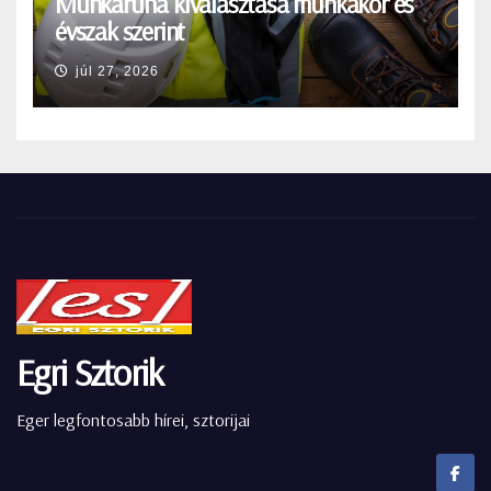
Munkaruha kiválasztása munkakör és
évszak szerint
júl 27, 2026
Egri Sztorik
Eger legfontosabb hírei, sztorijai