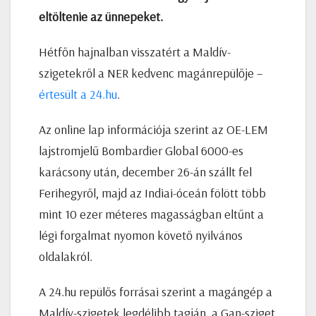
eltöltenie az ünnepeket.
Hétfőn hajnalban visszatért a Maldív-
szigetekről a NER kedvenc magánrepülője –
értesült a 24.hu
.
Az online lap információja szerint az OE-LEM
lajstromjelű Bombardier Global 6000-es
karácsony után, december 26-án szállt fel
Ferihegyről, majd az Indiai-óceán fölött több
mint 10 ezer méteres magasságban eltűnt a
légi forgalmat nyomon követő nyilvános
oldalakról.
A 24.hu repülős forrásai szerint a magángép a
Maldív-szigetek legdélibb tagján, a Gan-sziget