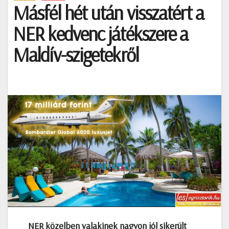
Másfél hét után visszatért a
NER kedvenc játékszere a
Maldív-szigetekről
NER közelben valakinek nagyon jól sikerült