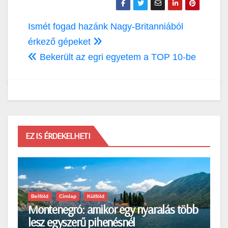
Bejegyzés
Ismét fogad hazánk Nagy-Britanniából
navigáció
érkező gépeket
Bekerült az egri egyetem a TOP 10-be
EZ IS ÉRDEKELHETI
Belföld
Címlap
Külföld
Montenegró: amikor egy nyaralás több
lesz egyszerű pihenésnél