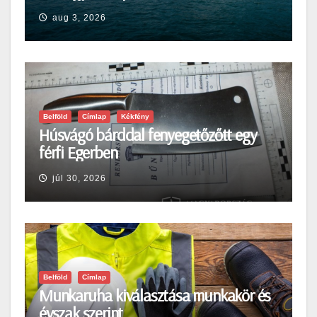
aug 3, 2026
Belföld
Címlap
Kékfény
Húsvágó bárddal fenyegetőzőtt egy
férfi Egerben
júl 30, 2026
Belföld
Címlap
Munkaruha kiválasztása munkakör és
évszak szerint