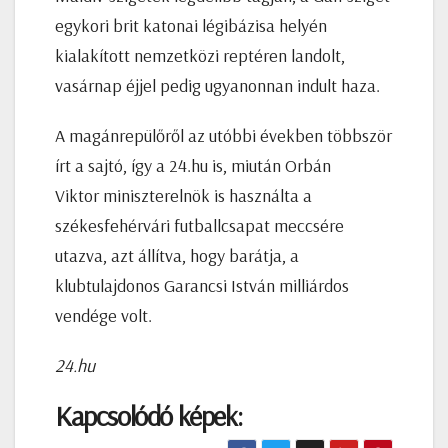
egykori brit katonai légibázisa helyén
kialakított nemzetközi reptéren landolt,
vasárnap éjjel pedig ugyanonnan indult haza.
A magánrepülőről az utóbbi években többször
írt a sajtó, így a 24.hu is, miután Orbán
Viktor miniszterelnök is használta a
székesfehérvári futballcsapat meccsére
utazva, azt állítva, hogy barátja, a
klubtulajdonos Garancsi István milliárdos
vendége volt.
24.hu
Kapcsolódó képek: