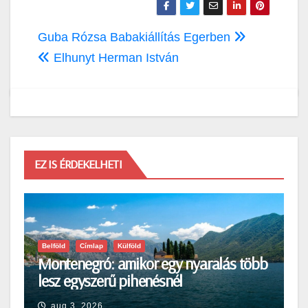
Bejegyzés
Guba Rózsa Babakiállítás Egerben
navigáció
Elhunyt Herman István
EZ IS ÉRDEKELHETI
Belföld
Címlap
Külföld
Montenegró: amikor egy nyaralás több
lesz egyszerű pihenésnél
aug 3, 2026