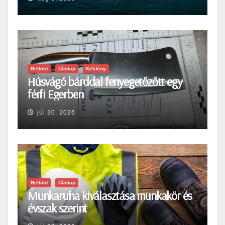
Belföld
Címlap
Kékfény
Húsvágó bárddal fenyegetőzőtt egy
férfi Egerben
júl 30, 2026
Belföld
Címlap
Munkaruha kiválasztása munkakör és
évszak szerint