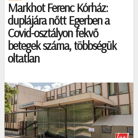
Markhot Ferenc Kórház:
duplájára nőtt Egerben a
Covid-osztályon fekvő
betegek száma, többségük
oltatlan