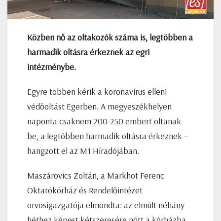
Közben nő az oltakozók száma is, legtöbben a
harmadik oltásra érkeznek az egri
intézménybe.
Egyre többen kérik a koronavírus elleni
védőoltást Egerben. A megyeszékhelyen
naponta csaknem 200-250 embert oltanak
be, a legtöbben harmadik oltásra érkeznek –
hangzott el az M1 Híradójában.
Maszárovics Zoltán, a Markhot Ferenc
Oktatókórház és Rendelőintézet
orvosigazgatója elmondta: az elmúlt néhány
héthez képest kétszeresére nőtt a kórházba