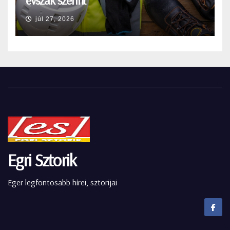
évszak szerint
júl 27, 2026
Egri Sztorik
Eger legfontosabb hírei, sztorijai