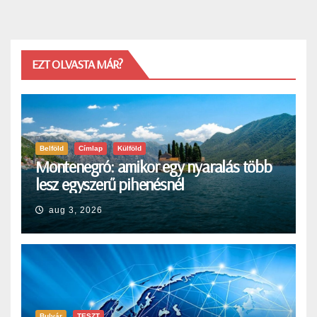
EZT OLVASTA MÁR?
Belföld
Címlap
Külföld
Montenegró: amikor egy nyaralás több
lesz egyszerű pihenésnél
aug 3, 2026
Bulvár
TESZT