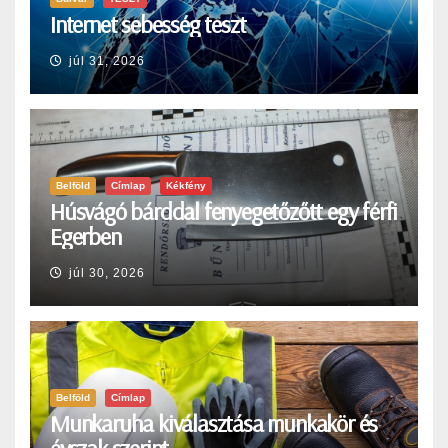
Internet sebesség teszt
júl 31, 2026
Belföld
Címlap
Kékfény
Húsvágó bárddal fenyegetőzőtt egy férfi
Egerben
júl 30, 2026
Belföld
Címlap
Munkaruha kiválasztása munkakör és