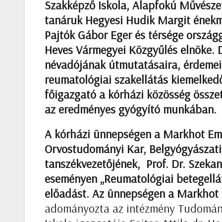
Szakképző Iskola, Alapfokú Művészet
tanáruk Hegyesi Hudik Margit énekmű
Pajtók Gábor Eger és térsége országg
Heves Vármegyei Közgyűlés elnöke. D
névadójának útmutatásaira, érdemeire
reumatológiai szakellátás kiemelkedő
főigazgató a kórházi közösség össze
az eredményes gyógyító munkában.
A kórházi ünnepségen a Markhot Eml
Orvostudományi Kar, Belgyógyászati
tanszékvezetőjének, Prof. Dr. Szekan
eseményen „Reumatológiai betegellát
előadást. Az ünnepségen a
Markhot 
adományozta az intézmény Tudományo