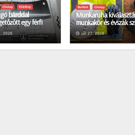
Címlap
Kékfény
Belföld
Címlap
gó bárddal
Munkaruha kiválasztá
etőzőtt egy férfi
munkakör és évszak sz
en
0, 2026
júl 27, 2026