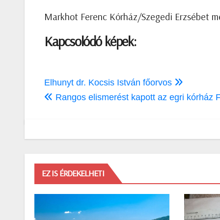
Markhot Ferenc Kórház/Szegedi Erzsébet m
Kapcsolódó képek:
Bejegyzés
Elhunyt dr. Kocsis István főorvos
navigáció
Rangos elismerést kapott az egri kórház F
EZ IS ÉRDEKELHETI