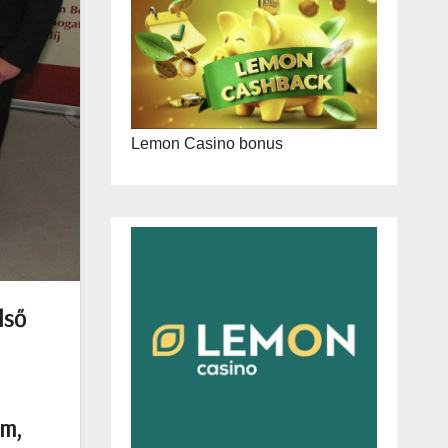
Lemon Casino bonus
lső
um,