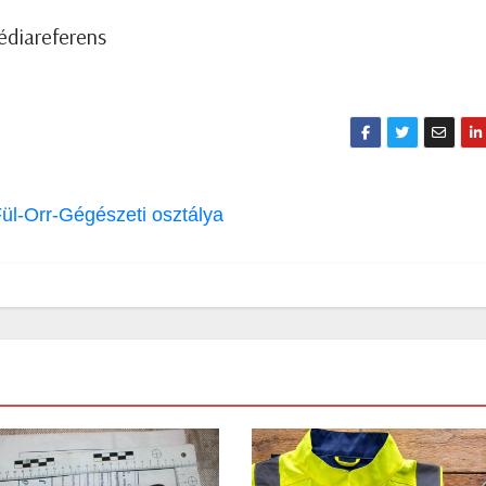
édiareferens
ül-Orr-Gégészeti osztálya