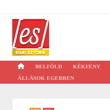
Skip
to
content
BELFÖLD
KÉKFÉNY
ÁLLÁSOK EGERBEN
Belföld
Címlap