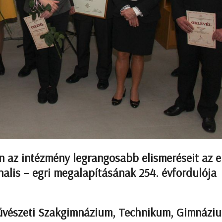
 az intézmény legrangosabb elismeréseit az e
alis – egri megalapításának 254. évfordulója
űvészeti Szakgimnázium, Technikum, Gimnázi