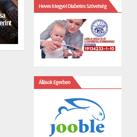
Heves Megyei Diabetes Szövetség
sa
erint
Állások Egerben