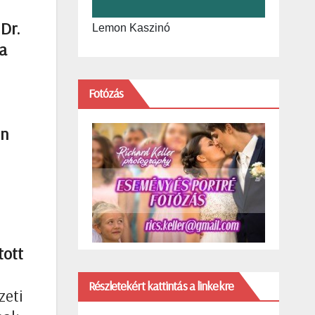
Dr.
Lemon Kaszinó
 a
Fotózás
en
tott
Részletekért kattintás a linkekre
zeti