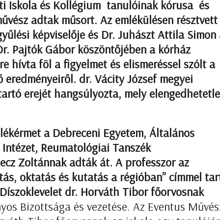
i Iskola és Kollégium tanulóinak kórusa és
vész adtak műsort. Az emlékülésen résztvett 
yűlési képviselője és Dr. Juhászt Attila Simon
r. Pajtók Gábor köszöntőjében a kórház
 hívta föl a figyelmet és elismeréssel szólt a
 eredményeiről. dr. Vácity József megyei
tartó erejét hangsúlyozta, mely elengedhetetl
ékérmet a Debreceni Egyetem, Általános
 Intézet, Reumatológiai Tanszék
ecz Zoltánnak adták át. A professzor az
ás, oktatás és kutatás a régióban” címmel tar
Díszoklevelet dr. Horváth Tibor főorvosnak
s Bizottsága és vezetése. Az Eventus Művés