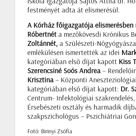
Iskola igazgatója Sajtos Attila dr. 
festményét adta át elismerésül.
A Kórház főigazgatója elismerésben 
Róbertnét
a mezőkövesdi Krónikus Be
Zoltánnét,
a Szülészeti-Nőgyógyászat
emlékülésen ismertették az idei
Mark
kategóriában első díjat kapott
Kiss 
Szerencsiné Soós Andrea
– Rendelőin
Krisztina
– Központi Aneszteziológiai 
kategóriában első díjat kapott:
Dr. S
Centrum- Infektológiai szakrendelés,
Érsebészeti osztály és harmadik díjb
szakpszichológus – Pszichiátriai Go
Fotó: Birinyi Zsófia