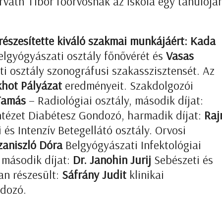
Horváth Tibor főorvosnak az iskola egy tanulójá
részesítette kiváló szakmai munkájáért: Kada
lgyógyászati osztály főnővérét és
Vasas
i osztály szonográfusi szakasszisztensét. Az
hot Pályázat
eredményeit. Szakdolgozói
Tamás
– Radiológiai osztály, második díjat:
tézet Diabétesz Gondozó, harmadik díjat:
Raj
és Intenzív Betegellátó osztály. Orvosi
zaniszló Dóra
Belgyógyászati Infektológiai
 második díjat:
Dr. Janohin Jurij
Sebészeti és
an részesült:
Sáfrány Judit
klinikai
ndozó.