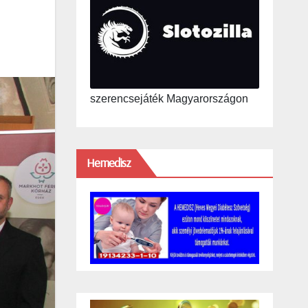
szerencsejáték Magyarországon
Hemedisz