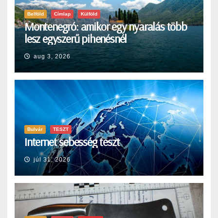
Belföld
Címlap
Külföld
Montenegró: amikor egy nyaralás több
lesz egyszerű pihenésnél
aug 3, 2026
Bulvár
TESZT
Internet sebesség teszt
júl 31, 2026