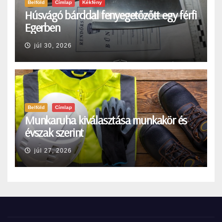
Belföld
Címlap
Kékfény
Húsvágó bárddal fenyegetőzőtt egy férfi
Egerben
júl 30, 2026
Belföld
Címlap
Munkaruha kiválasztása munkakör és
évszak szerint
júl 27, 2026