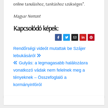
online tanuláshoz, tanításhoz szükséges”.
Magyar Nemzet
Kapcsolódó képek:
Bejegyzés
Rendőrségi videót mutattak be Szájer
navigáció
lebukásáról
Gulyás: a legmagasabb halálozásra
vonatkozó vádak nem felelnek meg a
tényeknek – Összefoglaló a
kormányinfóról