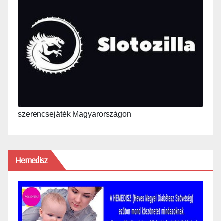
szerencsejáték Magyarországon
Hemedisz