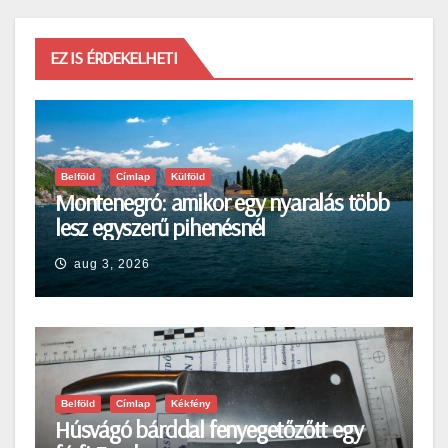
EZ IS ÉRDEKELHETI
Belföld
Címlap
Külföld
Montenegró: amikor egy nyaralás több
lesz egyszerű pihenésnél
aug 3, 2026
Belföld
Címlap
Kékfény
Húsvágó bárddal fenyegetőzőtt egy