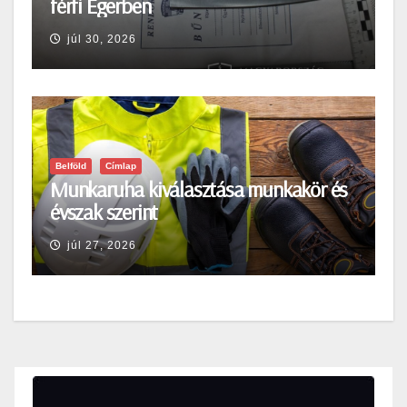
férfi Egerben
júl 30, 2026
Belföld
Címlap
Munkaruha kiválasztása munkakör és
évszak szerint
júl 27, 2026