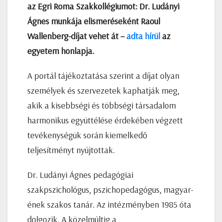
az Egri Roma Szakkollégiumot: Dr. Ludányi
Ágnes munkája elismeréseként Raoul
Wallenberg-díjat vehet át –
adta hírül
az
egyetem honlapja.
A portál tájékoztatása szerint a díjat olyan
személyek és szervezetek kaphatják meg,
akik a kisebbségi és többségi társadalom
harmonikus együttélése érdekében végzett
tevékenységük során kiemelkedő
teljesítményt nyújtottak.
Dr. Ludányi Ágnes pedagógiai
szakpszichológus, pszichopedagógus, magyar-
ének szakos tanár. Az intézményben 1985 óta
dolgozik. A közelmúltig a