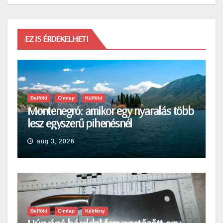
EZ IS ÉRDEKELHETI
Belföld
Címlap
Külföld
Montenegró: amikor egy nyaralás több
lesz egyszerű pihenésnél
aug 3, 2026
Belföld
Címlap
Kékfény