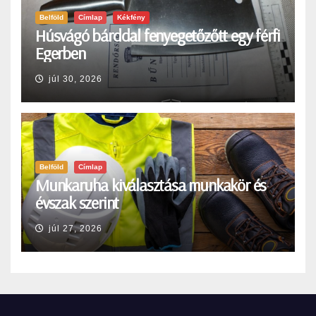
Belföld
Címlap
Kékfény
Húsvágó bárddal fenyegetőzőtt egy férfi
Egerben
júl 30, 2026
Belföld
Címlap
Munkaruha kiválasztása munkakör és
évszak szerint
júl 27, 2026