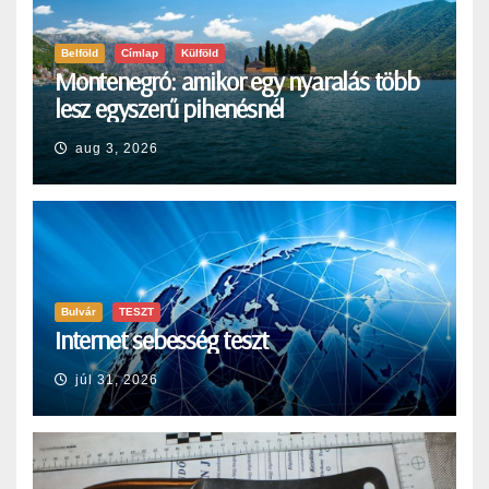
Belföld
Címlap
Külföld
Montenegró: amikor egy nyaralás több
lesz egyszerű pihenésnél
aug 3, 2026
Bulvár
TESZT
Internet sebesség teszt
júl 31, 2026