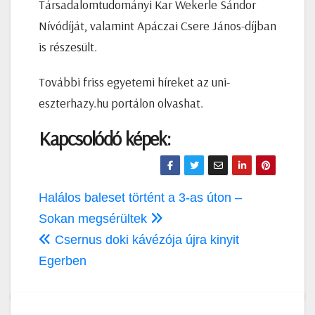
Társadalomtudományi Kar Wekerle Sándor
Nívódíját, valamint Apáczai Csere János-díjban
is részesült.
További friss egyetemi híreket az uni-
eszterhazy.hu portálon olvashat.
Kapcsolódó képek:
Bejegyzés
Halálos baleset történt a 3-as úton –
navigáció
Sokan megsérültek
Csernus doki kávézója újra kinyit
Egerben