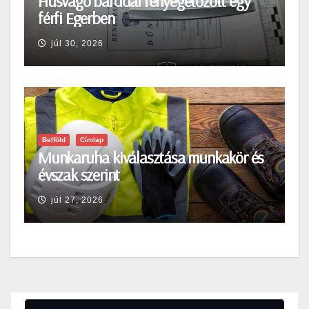
Húsvágó bárddal fenyegetőzőtt egy
férfi Egerben
júl 30, 2026
Belföld
Címlap
Munkaruha kiválasztása munkakör és
évszak szerint
júl 27, 2026