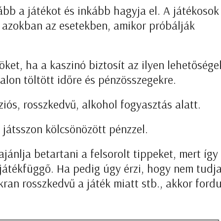
ább a játékot és inkább hagyja el. A játékosok
k azokban az esetekben, amikor próbálják
ket, ha a kaszinó biztosít az ilyen lehetősége
dalon töltött időre és pénzösszegekre.
ziós, rosszkedvű, alkohol fogyasztás alatt.
játsszon kölcsönözött pénzzel.
ánlja betartani a felsorolt tippeket, mert így
 játékfüggő. Ha pedig úgy érzi, hogy nem tudj
kran rosszkedvű a játék miatt stb., akkor fordu