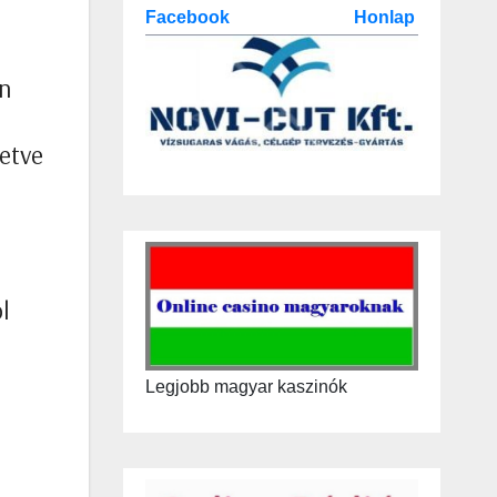
Facebook
Honlap
en
letve
l
Legjobb magyar kaszinók