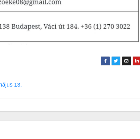
május 13.