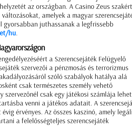
 helyzetét az országban. A Casino Zeus szakért
s változásokat, amelyek a magyar szerencseját
l gyorsabban juthassanak a legfrissebb
net/hu
.
Magyarországon
ngedélyezéséért a Szerencsejáték Felügyelő
sejáték szervezői a pénzmosás és terrorizmus
akadályozásáról szóló szabályok hatálya alá
kosként csak természetes személy vehető
y szervezőnél csak egy játékosi számlája lehet
tartásba venni a játékos adatait. A szerencsej
évig érvényes. Az összes kaszinó, amely legál
artani a felelősségteljes szerencsejáték