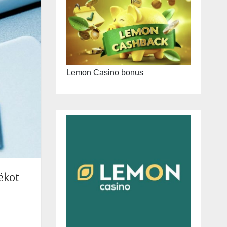
Lemon Casino bonus
ékot