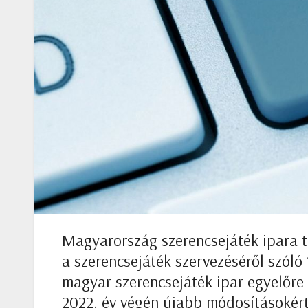
Magyarország szerencsejáték ipara tö
a szerencsejáték szervezéséről szóló 
magyar szerencsejáték ipar egyelőre
2022. év végén újabb módosításokért