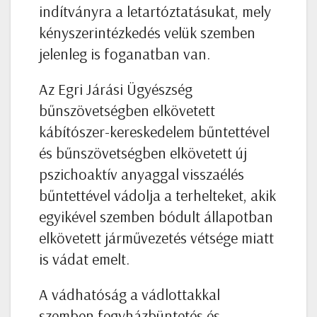
indítványra a letartóztatásukat, mely
kényszerintézkedés velük szemben
jelenleg is foganatban van.
Az Egri Járási Ügyészség
bűnszövetségben elkövetett
kábítószer-kereskedelem bűntettével
és bűnszövetségben elkövetett új
pszichoaktív anyaggal visszaélés
bűntettével vádolja a terhelteket, akik
egyikével szemben bódult állapotban
elkövetett járművezetés vétsége miatt
is vádat emelt.
A vádhatóság a vádlottakkal
szemben fegyházbüntetés és