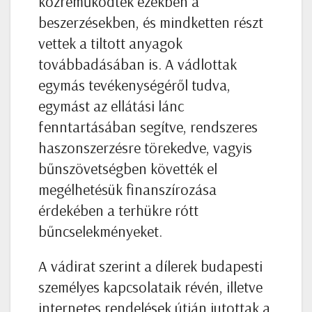
közreműködtek ezekben a
beszerzésekben, és mindketten részt
vettek a tiltott anyagok
továbbadásában is. A vádlottak
egymás tevékenységéről tudva,
egymást az ellátási lánc
fenntartásában segítve, rendszeres
haszonszerzésre törekedve, vagyis
bűnszövetségben követték el
megélhetésük finanszírozása
érdekében a terhükre rótt
bűncselekményeket.
A vádirat szerint a dílerek budapesti
személyes kapcsolataik révén, illetve
internetes rendelések útján jutottak a