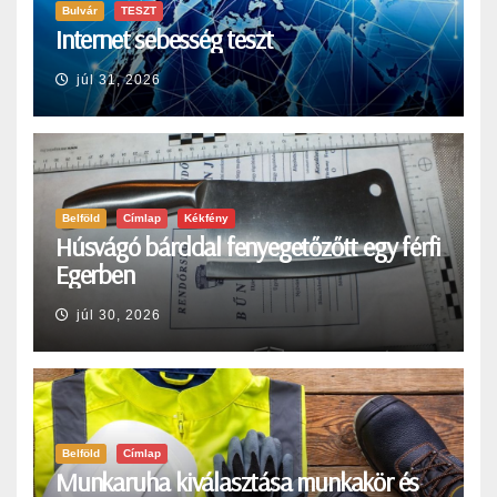
Bulvár
TESZT
Internet sebesség teszt
júl 31, 2026
Belföld
Címlap
Kékfény
Húsvágó bárddal fenyegetőzőtt egy férfi
Egerben
júl 30, 2026
Belföld
Címlap
Munkaruha kiválasztása munkakör és