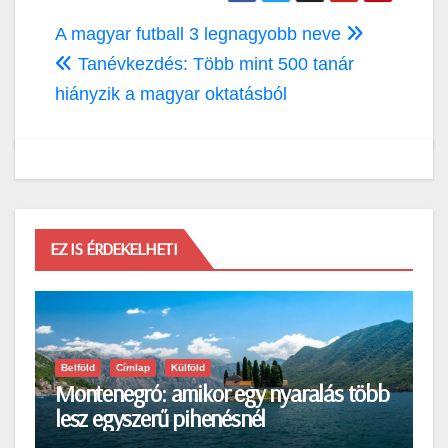
Bejegyzés
A magyar futball 3 legnagyobb neve
navigáció
Tanévkezdés: Több mint 500 tanár
hiányzik a magyar oktatásból
EZ IS ÉRDEKELHETI
Belföld
Címlap
Külföld
Montenegró: amikor egy nyaralás több
lesz egyszerű pihenésnél