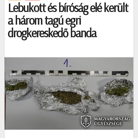
Lebukott és bíróság elé került
a három tagú egri
drogkereskedő banda