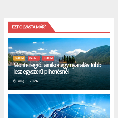
EZT OLVASTA MÁR?
Belföld
Címlap
Külföld
Montenegró: amikor egy nyaralás több
lesz egyszerű pihenésnél
aug 3, 2026