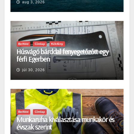
aug 3, 2026
Belföld
Címlap
Kékfény
Húsvágó bárddal fenyegetőzőtt egy
férfi Egerben
júl 30, 2026
Belföld
Címlap
Munkaruha kiválasztása munkakör és
évszak szerint