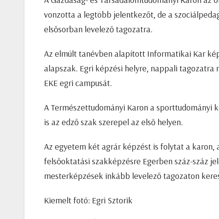
vonzotta a legtöbb jelentkezőt, de a szociálpeda
elsősorban levelező tagozatra.
Az elmúlt tanévben alapított Informatikai Kar k
alapszak. Egri képzési helyre, nappali tagozatra 
EKE egri campusát.
A Természettudományi Karon a sporttudományi ké
is az edző szak szerepel az első helyen.
Az egyetem két agrár képzést is folytat a karon,
felsőoktatási szakképzésre Egerben száz-száz jel
mesterképzések inkább levelező tagozaton kere
Kiemelt fotó: Egri Sztorik