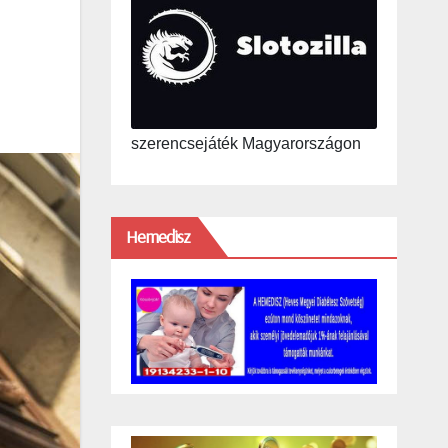
szerencsejáték Magyarországon
Hemedisz