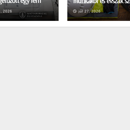
etőzőtt egy férfi
munkakör és évszak sz
en
0, 2026
júl 27, 2026