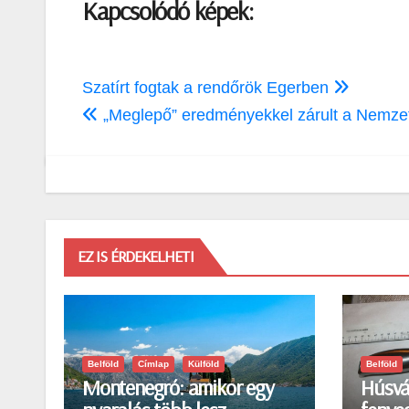
Kapcsolódó képek:
Bejegyzés
Szatírt fogtak a rendőrök Egerben
navigáció
„Meglepő” eredményekkel zárult a Nemzet
EZ IS ÉRDEKELHETI
Belföld
Címlap
Külföld
Belföld
Montenegró: amikor egy
Húsvá