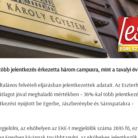
öbb jelentkezés érkezetta három campusra, mint a tavalyi év
ltalános felvételi eljárásban jelentkezettek adatait. Az Eszter
tlagot jóval meghaladó mértékben – 36%-kal több jelentkez
entkezést nyújtott be Egerbe, Jászberénybe és Sárospatakra –
megjelölni, az elsőhelyen az EKE-t megjelölők száma 2695 fő, ez
n Egerben kívánnak továbbtanulni, az elsőhelyes jelentkezők