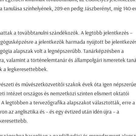
a tanulása színhelyének, 289-en pedig Jászberényt, míg 140-e
zthattak a továbbtanulni szándékozók. A legtöbb jelentkezés –
gógusképzésre a jelentkezők harmada nyújtott be jelentkezés
gógia alapszak volt a legnépszerűbb. Tanárképzésben a
ára, valamint a történelemtanár és állampolgári ismeretek tan
ak a legkeresettebbek.
észeti és művészetközvetítői szakok évek óta igen népszerűe
eti Intézet országos és nemzetközi szinten elismert oktatói
 A legtöbben a tervezőgrafika alapszakot választották, erre a
n az anglisztika és – és egy évtized után idén újra – a
keresettebb.
rszágoshoz hasonlóan a gazdálkodási és menedzsment alaps