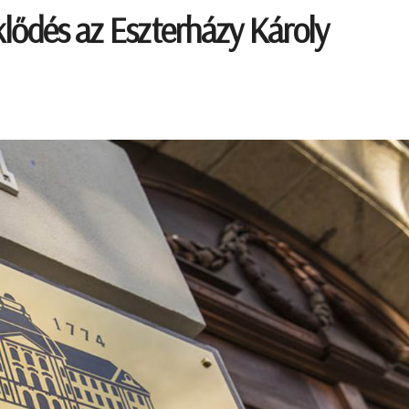
lődés az Eszterházy Károly