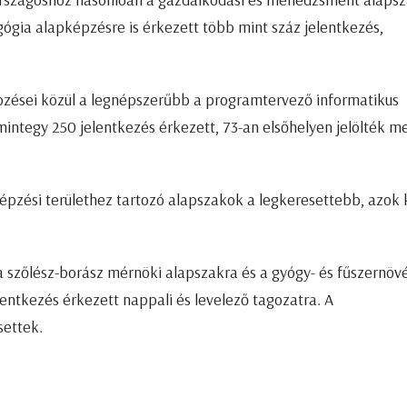
gógia alapképzésre is érkezett több mint száz jelentkezés,
épzései közül a legnépszerűbb a programtervező informatikus
mintegy 250 jelentkezés érkezett, 73-an elsőhelyen jelölték m
pzési területhez tartozó alapszakok a legkeresettebb, azok 
 a szőlész-borász mérnöki alapszakra és a gyógy- és fűszernö
entkezés érkezett nappali és levelező tagozatra. A
settek.