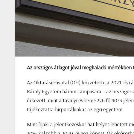
Az országos átlagot jóval meghaladó mértékben t
Az Oktatási Hivatal (OH) közzétette a 2021. évi á
Károly Egyetem három campusára – az országos á
érkezett, mint a tavalyi évben: 5226 fő 9033 jel
tájékoztatta hírportálunkat az egri egyetem.
Mint írják: a jelentkezéskor hat helyet lehetett 
30%-kal több a 2020. évhez képest. Ők elsősorba