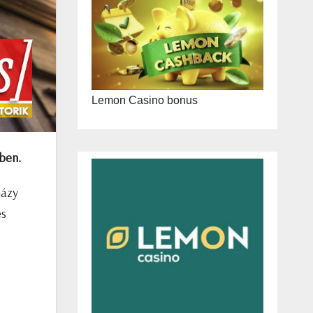
Lemon Casino bonus
ben.
házy
és