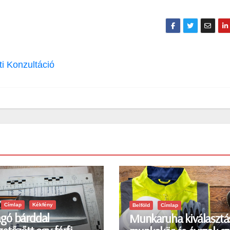
i Konzultáció
Címlap
Kékfény
Belföld
Címlap
gó bárddal
Munkaruha kiválasztá