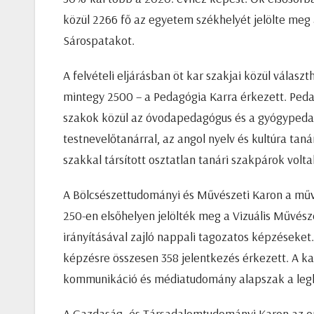
közül 2266 fő az egyetem székhelyét jelölte meg 
Sárospatakot.
A felvételi eljárásban öt kar szakjai közül válas
mintegy 2500 – a Pedagógia Karra érkezett. Peda
szakok közül az óvodapedagógus és a gyógypeda
testnevelőtanárral, az angol nyelv és kultúra tan
szakkal társított osztatlan tanári szakpárok volt
A Bölcsészettudományi és Művészeti Karon a műv
250-en elsőhelyen jelölték meg a Vizuális Művész
irányításával zajló nappali tagozatos képzéseket.
képzésre összesen 358 jelentkezés érkezett. A karo
kommunikáció és médiatudomány alapszak a leg
A Gazdaság- és Társadalomtudományi Karon az o