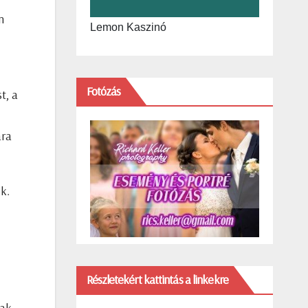
n
Lemon Kaszinó
Fotózás
t, a
ára
k.
Részletekért kattintás a linkekre
zak