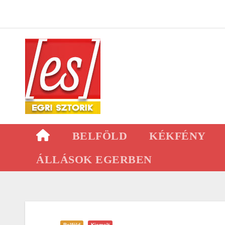
Skip
to
content
BELFÖLD
KÉKFÉNY
ÁLLÁSOK EGERBEN
Belföld
Kiemelt