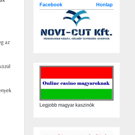
Facebook
Honlap
eg az
közül
vények
Legjobb magyar kaszinók