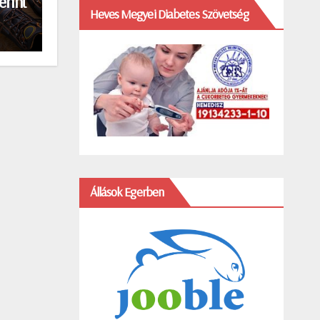
erint
Heves Megyei Diabetes Szövetség
Állások Egerben