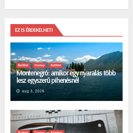
EZ IS ÉRDEKELHETI
Belföld
Címlap
Külföld
Montenegró: amikor egy nyaralás több
lesz egyszerű pihenésnél
aug 3, 2026
Belföld
Címlap
Kékfény