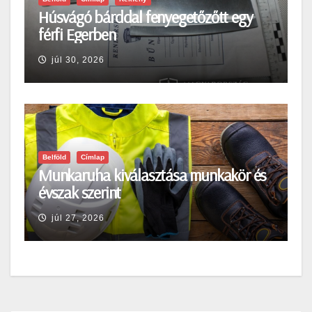
Húsvágó bárddal fenyegetőzőtt egy
férfi Egerben
júl 30, 2026
Belföld
Címlap
Munkaruha kiválasztása munkakör és
évszak szerint
júl 27, 2026