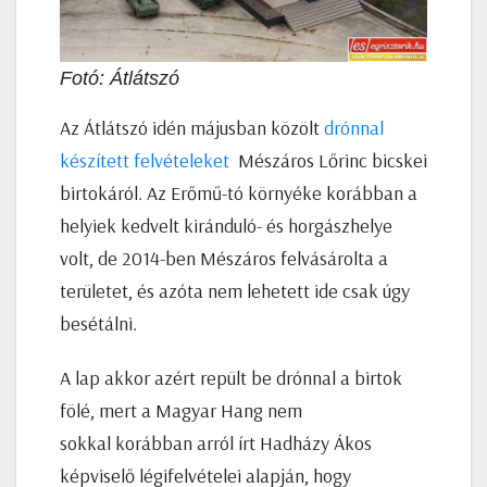
Fotó: Átlátszó
Az Átlátszó idén májusban közölt
drónnal
készített felvételeket
Mészáros Lőrinc bicskei
birtokáról. Az Erőmű-tó környéke korábban a
helyiek kedvelt kiránduló- és horgászhelye
volt, de 2014-ben Mészáros felvásárolta a
területet, és azóta nem lehetett ide csak úgy
besétálni.
A lap akkor azért repült be drónnal a birtok
fölé, mert a Magyar Hang nem
sokkal korábban arról írt Hadházy Ákos
képviselő légifelvételei alapján, hogy