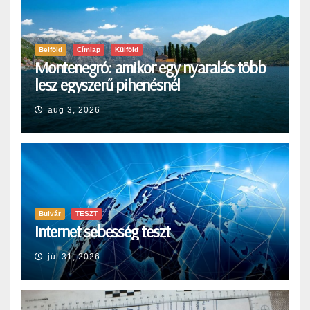
Belföld
Címlap
Külföld
Montenegró: amikor egy nyaralás több
lesz egyszerű pihenésnél
aug 3, 2026
Bulvár
TESZT
Internet sebesség teszt
júl 31, 2026