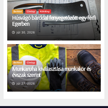
Belföld
Címlap
Kékfény
Húsvágó bárddal fenyegetőzőtt egy férfi
Egerben
júl 30, 2026
Belföld
Címlap
Munkaruha kiválasztása munkakör és
évszak szerint
júl 27, 2026