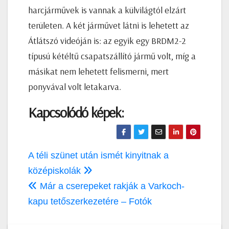
harcjárművek is vannak a külvilágtól elzárt
területen. A két járművet látni is lehetett az
Átlátszó videóján is: az egyik egy BRDM2-2
típusú kétéltű csapatszállító jármű volt, míg a
másikat nem lehetett felismerni, mert
ponyvával volt letakarva.
Kapcsolódó képek:
Bejegyzés
A téli szünet után ismét kinyitnak a
navigáció
középiskolák
Már a cserepeket rakják a Varkoch-
kapu tetőszerkezetére – Fotók