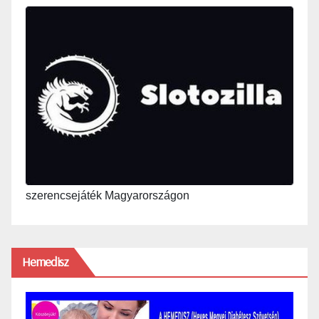
szerencsejáték Magyarországon
Hemedisz