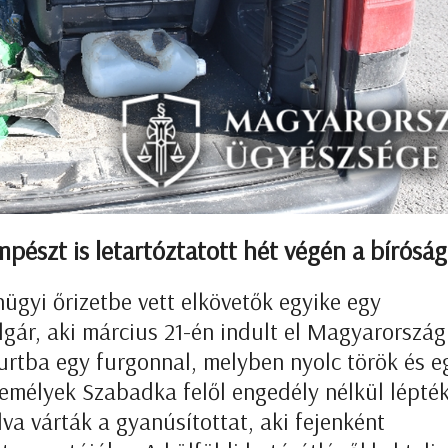
pészt is letartóztatott hét végén a bíróság
nügyi őrizetbe vett elkövetők egyike egy
gár, aki március 21-én indult el Magyarország
urtba egy furgonnal, melyben nyolc török és e
személyek Szabadka felől engedély nélkül lépték
va várták a gyanúsítottat, aki fejenként