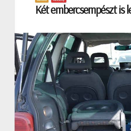
Két embercsempészt is l