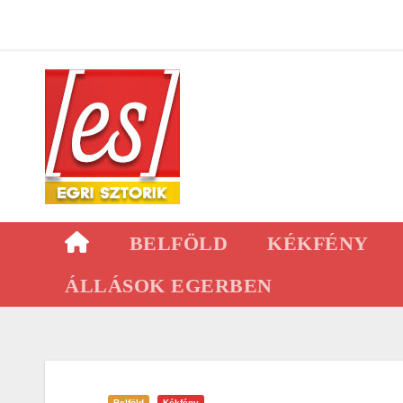
Skip
to
content
BELFÖLD
KÉKFÉNY
ÁLLÁSOK EGERBEN
Belföld
Kékfény