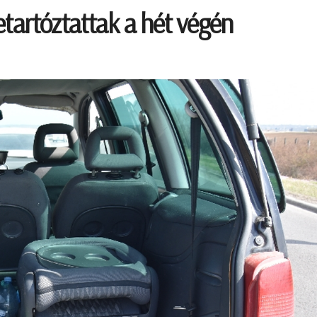
etartóztattak a hét végén