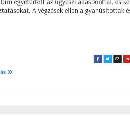
író egyetértett az ügyészi állásponttal, és ké
óztatásokat. A végzések ellen a gyanúsítottak é
ítás