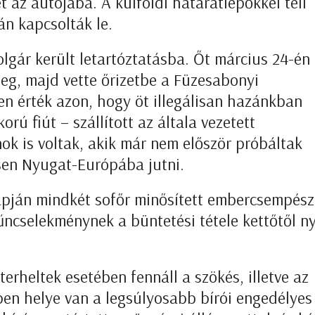
t az autójába. A külföldi határátlépőkkel teli
n kapcsolták le.
gár került letartóztatásba. Őt március 24-én
meg, majd vette őrizetbe a Füzesabonyi
en érték azon, hogy öt illegálisan hazánkban
rú fiút – szállított az általa vezetett
ok is voltak, akik már nem először próbáltak
sen Nyugat-Európába jutni.
lapján mindkét sofőr minősített embercsempész
űncselekménynek a büntetési tétele kettőtől n
erheltek esetében fennáll a szökés, illetve az
mben helye van a legsúlyosabb bírói engedélyes