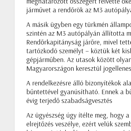
meghatározott összegért felvette őke
járművet a rendőrök az M3 autópályá
A másik ügyben egy türkmén állampol
szintén az M3 autópályán állította 
Rendőrkapitányság járőre, mivel tett
tartózkodó személyt – köztük két kisko
gépjárműben. Az utasok között olyan
Magyarországon keresztül jogellene
A rendelkezésre álló bizonyítékok a
bűntettével gyanúsítható. Ennek a b
évig terjedő szabadságvesztés
Az ügyészség úgy ítélte meg, hogy a t
elrejtőzés veszélye, ezért velük sze