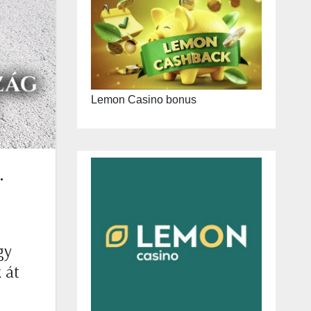
Lemon Casino bonus
.
gy
 át