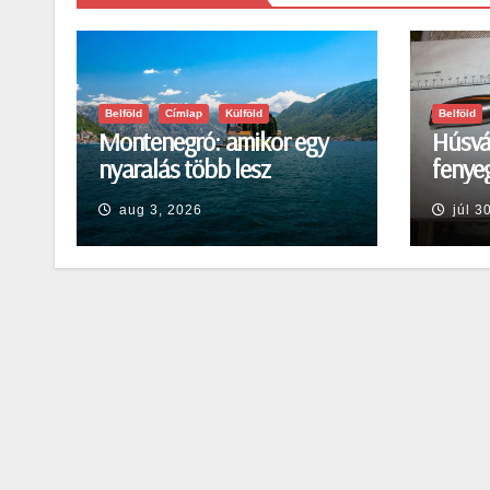
Belföld
Címlap
Külföld
Belföld
Montenegró: amikor egy
Húsvá
nyaralás több lesz
fenyeg
egyszerű pihenésnél
Egerb
aug 3, 2026
júl 3