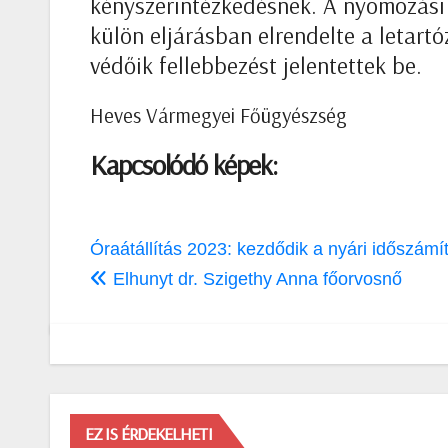
kényszerintézkedésnek. A nyomozási b
külön eljárásban elrendelte a letart
védőik fellebbezést jelentettek be.
Heves Vármegyei Főügyészség
Kapcsolódó képek:
Bejegyzés
Óraátállítás 2023: kezdődik a nyári időszám
navigáció
Elhunyt dr. Szigethy Anna főorvosnő
EZ IS ÉRDEKELHETI