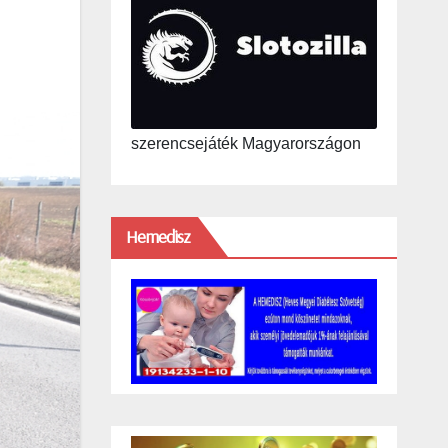
szerencsejáték Magyarországon
Hemedisz