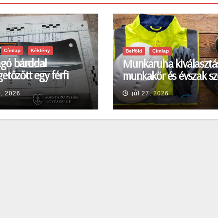
Címlap
Kékfény
Belföld
Címlap
gó bárddal
Munkaruha kiválasztá
etőzőtt egy férfi
munkakör és évszak sz
en
0, 2026
júl 27, 2026