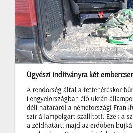
Ügyészi indítványra két embercsem
A rendőrség által a tettenéréskor bű
Lengyelországban élő ukrán állampol
déli határáról a németországi Frankf
szír állampolgárt szállított. Ezek a 
a zöldhatárt, majd az erdőben bujkál