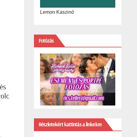
Lemon Kaszinó
Fotózás
és
yolc
Részletekért kattintás a linkekre