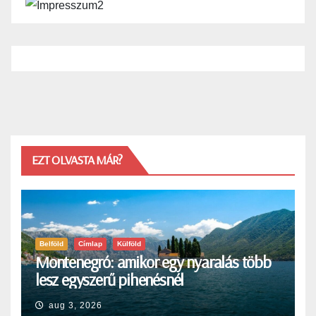
EZT OLVASTA MÁR?
Belföld
Címlap
Külföld
Montenegró: amikor egy nyaralás több
lesz egyszerű pihenésnél
aug 3, 2026