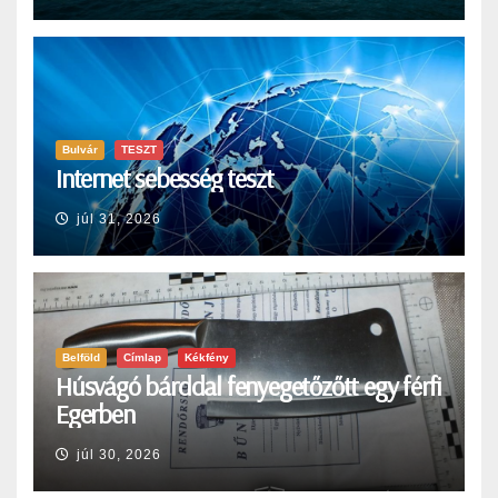
Bulvár
TESZT
Internet sebesség teszt
júl 31, 2026
Belföld
Címlap
Kékfény
Húsvágó bárddal fenyegetőzőtt egy férfi
Egerben
júl 30, 2026