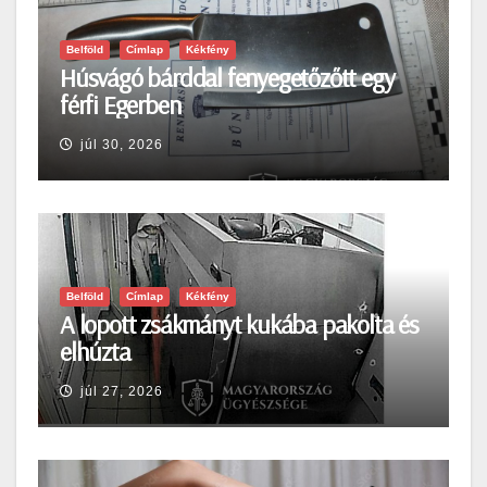
Belföld
Címlap
Kékfény
Húsvágó bárddal fenyegetőzőtt egy
férfi Egerben
júl 30, 2026
Belföld
Címlap
Kékfény
A lopott zsákmányt kukába pakolta és
elhúzta
júl 27, 2026