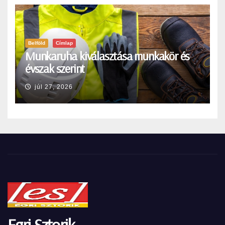
Belföld
Címlap
Munkaruha kiválasztása munkakör és
évszak szerint
júl 27, 2026
Egri Sztorik