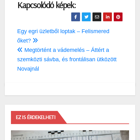
Kapcsolódó képek:
Bejegyzés
Egy egri üzletből loptak – Felismered
navigáció
őket?
Megtörtént a vádemelés – Áttért a
szemközti sávba, és frontálisan ütközött
Novajnál
EZ IS ÉRDEKELHETI