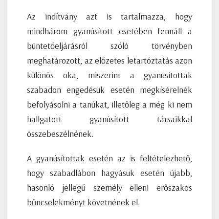
Az indítvány azt is tartalmazza, hogy
mindhárom gyanúsított esetében fennáll a
büntetőeljárásról szóló törvényben
meghatározott, az előzetes letartóztatás azon
különös oka, miszerint a gyanúsítottak
szabadon engedésük esetén megkísérelnék
befolyásolni a tanúkat, illetőleg a még ki nem
hallgatott gyanúsított társaikkal
összebeszélnének.
A gyanúsítottak esetén az is feltételezhető,
hogy szabadlábon hagyásuk esetén újabb,
hasonló jellegű személy elleni erőszakos
bűncselekményt követnének el.