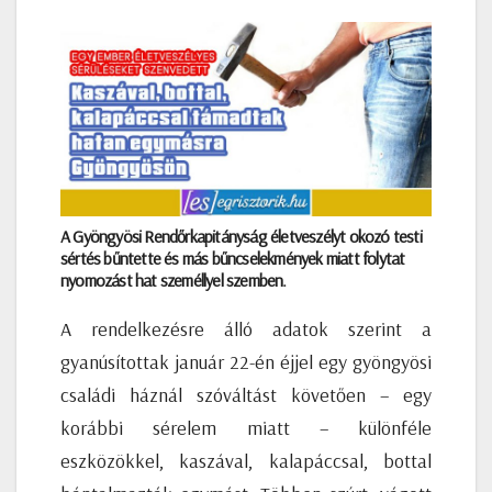
A Gyöngyösi Rendőrkapitányság életveszélyt okozó testi
sértés bűntette és más bűncselekmények miatt folytat
nyomozást hat személlyel szemben.
A rendelkezésre álló adatok szerint a
gyanúsítottak január 22-én éjjel egy gyöngyösi
családi háznál szóváltást követően – egy
korábbi sérelem miatt – különféle
eszközökkel, kaszával, kalapáccsal, bottal