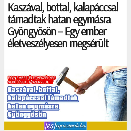
Kaszával, bottal, kalapáccsal
támadtak hatan egymásra
Gyöngyösön – Egy ember
életveszélyesen megsérült