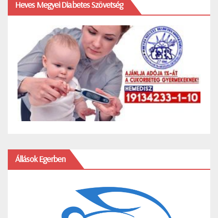
Heves Megyei Diabetes Szövetség
Állások Egerben