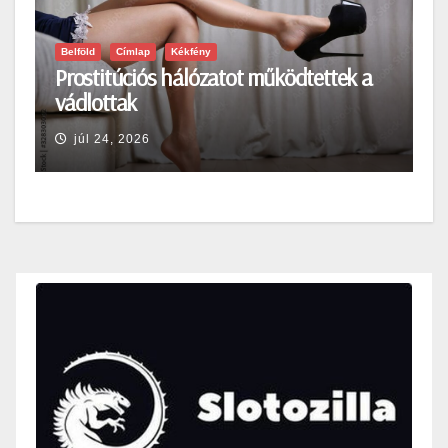
Belföld
Címlap
Kékfény
Prostitúciós hálózatot működtettek a
vádlottak
júl 24, 2026