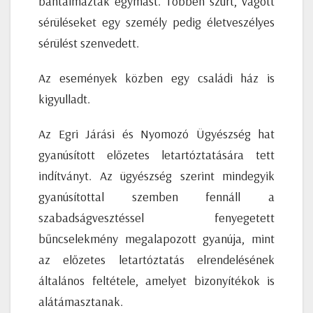
bántalmazták egymást. Többen szúrt, vágott
sérüléseket egy személy pedig életveszélyes
sérülést szenvedett.
Az események közben egy családi ház is
kigyulladt.
Az Egri Járási és Nyomozó Ügyészség hat
gyanúsított előzetes letartóztatására tett
indítványt. Az ügyészség szerint mindegyik
gyanúsítottal szemben fennáll a
szabadságvesztéssel fenyegetett
bűncselekmény megalapozott gyanúja, mint
az előzetes letartóztatás elrendelésének
általános feltétele, amelyet bizonyítékok is
alátámasztanak.