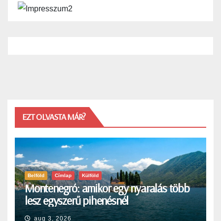
EZT OLVASTA MÁR?
Belföld
Címlap
Külföld
Montenegró: amikor egy nyaralás több
lesz egyszerű pihenésnél
aug 3, 2026