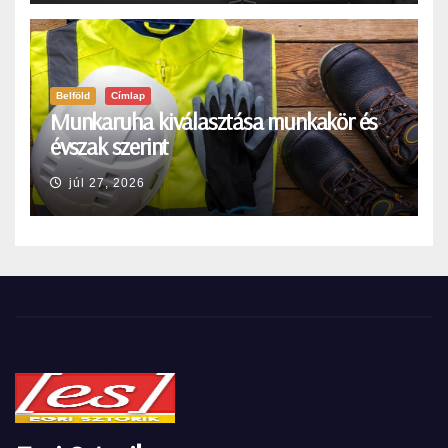
Belföld
Címlap
Munkaruha kiválasztása munkakör és
évszak szerint
júl 27, 2026