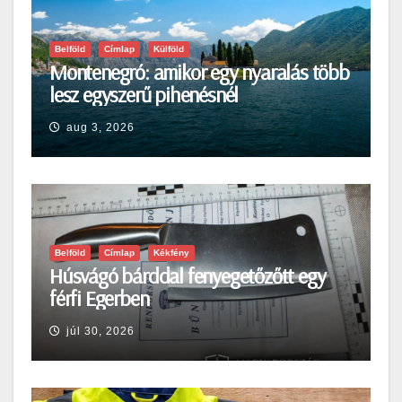
Belföld
Címlap
Külföld
Montenegró: amikor egy nyaralás több
lesz egyszerű pihenésnél
aug 3, 2026
Belföld
Címlap
Kékfény
Húsvágó bárddal fenyegetőzőtt egy
férfi Egerben
júl 30, 2026