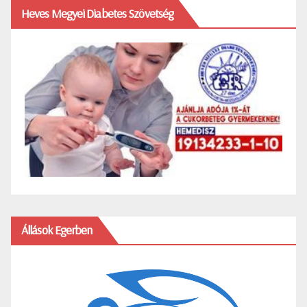
Heves Megyei Diabetes Szövetség
Állások Egerben