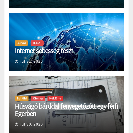
Bulvár
TESZT
Internet sebesség teszt
júl 31, 2026
Belföld
Címlap
Kékfény
Húsvágó bárddal fenyegetőzőtt egy férfi
Egerben
júl 30, 2026