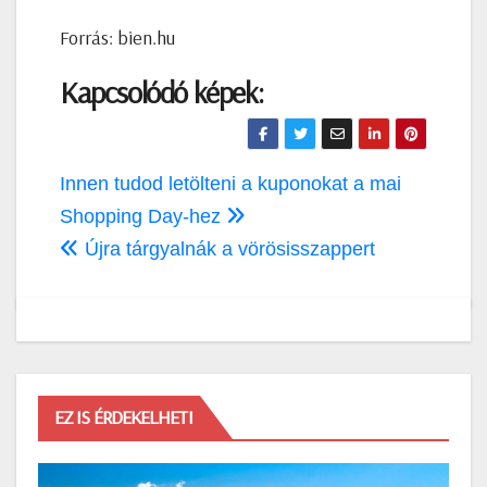
Forrás: bien.hu
Kapcsolódó képek:
Bejegyzés
Innen tudod letölteni a kuponokat a mai
navigáció
Shopping Day-hez
Újra tárgyalnák a vörösisszappert
EZ IS ÉRDEKELHETI