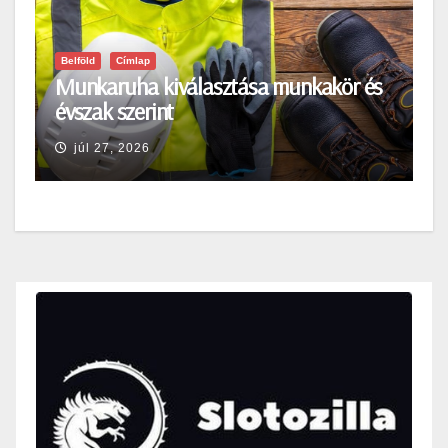
Belföld
Címlap
Munkaruha kiválasztása munkakör és
évszak szerint
júl 27, 2026