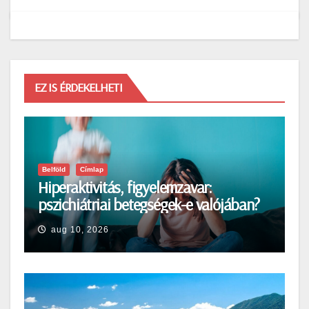
EZ IS ÉRDEKELHETI
Belföld
Címlap
Hiperaktivitás, figyelemzavar:
pszichiátriai betegségek-e valójában?
aug 10, 2026