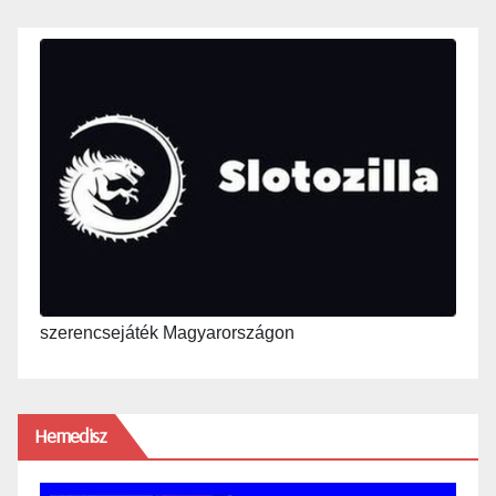
szerencsejáték Magyarországon
Hemedisz