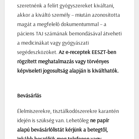
szeretnénk a felírt gyógyszereket kiváltani,
akkor a kiváltó személy – miután azonosította
magát a megfelelő dokumentummal – a
páciens TAJ számának bemondásával átveheti
a medicinákat vagy gyógyászati
segédeszközöket.
Az e-receptek EESZT-ben
rögzített meghatalmazás vagy törvényes
képviseleti jogosultság alapján is kiválthatók.
Bevásárlás
Élelmiszerekre, tisztálkodószerekre karantén
idején is szükség van. Lehetőleg
ne papír
alapú bevásárlólistát kérjünk a betegtől,
inkább beszéljük meg telefonon vagy