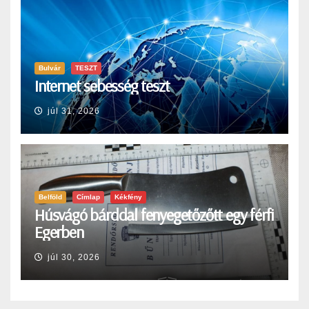
Bulvár
TESZT
Internet sebesség teszt
júl 31, 2026
Belföld
Címlap
Kékfény
Húsvágó bárddal fenyegetőzőtt egy férfi
Egerben
júl 30, 2026