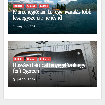
Belföld
Címlap
Külföld
Montenegró: amikor egy nyaralás több
lesz egyszerű pihenésnél
aug 3, 2026
Belföld
Címlap
Kékfény
Húsvágó bárddal fenyegetőzőtt egy
férfi Egerben
júl 30, 2026