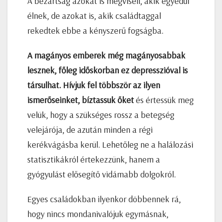
A bezártság azokat is megviseli, akik egyedül
élnek, de azokat is, akik családtaggal
rekedtek ebbe a kényszerű fogságba.
A magányos emberek még magányosabbak
lesznek, főleg időskorban ez depresszióval is
társulhat.
Hívjuk fel többször az ilyen
ismerőseinket, bíztassuk őket
és értessük meg
velük, hogy a szükséges rossz a betegség
velejárója, de azután minden a régi
kerékvágásba kerül. Lehetőleg ne a halálozási
statisztikákról értekezzünk, hanem a
gyógyulást elősegítő vidámabb dolgokról.
Egyes családokban ilyenkor döbbennek rá,
hogy nincs mondanivalójuk egymásnak,