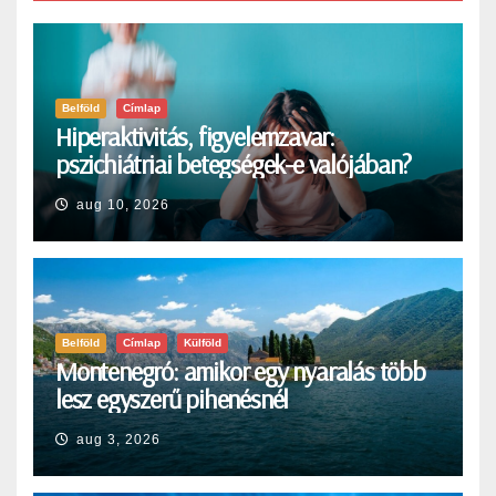
Belföld
Címlap
Hiperaktivitás, figyelemzavar:
pszichiátriai betegségek-e valójában?
aug 10, 2026
Belföld
Címlap
Külföld
Montenegró: amikor egy nyaralás több
lesz egyszerű pihenésnél
aug 3, 2026