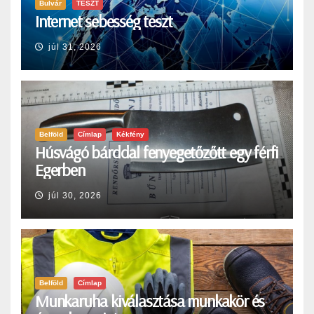
Bulvár
TESZT
Internet sebesség teszt
júl 31, 2026
Belföld
Címlap
Kékfény
Húsvágó bárddal fenyegetőzőtt egy férfi
Egerben
júl 30, 2026
Belföld
Címlap
Munkaruha kiválasztása munkakör és