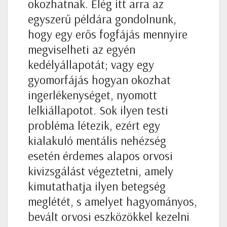
okozhatnak. Elég itt arra az
egyszerű példára gondolnunk,
hogy egy erős fogfájás mennyire
megviselheti az egyén
kedélyállapotát; vagy egy
gyomorfájás hogyan okozhat
ingerlékenységet, nyomott
lelkiállapotot. Sok ilyen testi
probléma létezik, ezért egy
kialakuló mentális nehézség
esetén érdemes alapos orvosi
kivizsgálást végeztetni, amely
kimutathatja ilyen betegség
meglétét, s amelyet hagyományos,
bevált orvosi eszközökkel kezelni