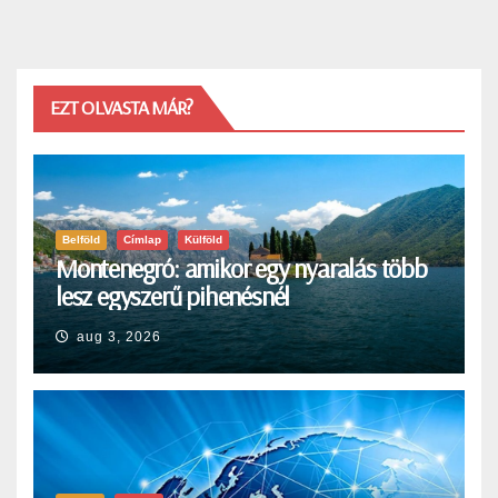
EZT OLVASTA MÁR?
Belföld
Címlap
Külföld
Montenegró: amikor egy nyaralás több
lesz egyszerű pihenésnél
aug 3, 2026