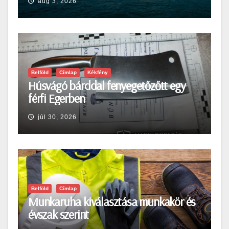
aug 3, 2026
Belföld
Címlap
Kékfény
Húsvágó bárddal fenyegetőzőtt egy
férfi Egerben
júl 30, 2026
Belföld
Címlap
Munkaruha kiválasztása munkakör és
évszak szerint