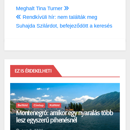
Bejegyzés
Meghalt Tina Turner
navigáció
Rendkívüli hír: nem találták meg
Suhajda Szilárdot, befejeződött a keresés
EZ IS ÉRDEKELHETI
Belföld
Címlap
Külföld
Montenegró: amikor egy nyaralás több
lesz egyszerű pihenésnél