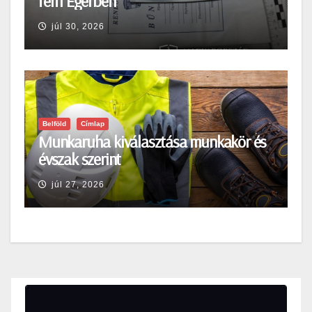
férfi Egerben
júl 30, 2026
Belföld
Címlap
Munkaruha kiválasztása munkakör és
évszak szerint
júl 27, 2026