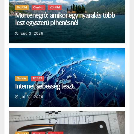
Belföld
Címlap
Külföld
Montenegró: amikor egy nyaralás több
lesz egyszerű pihenésnél
aug 3, 2026
Bulvár
TESZT
Internet sebesség teszt
júl 31, 2026