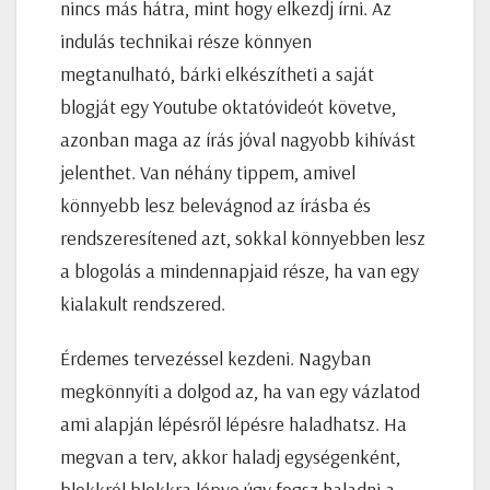
nincs más hátra, mint hogy elkezdj írni. Az
indulás technikai része könnyen
megtanulható, bárki elkészítheti a saját
blogját egy Youtube oktatóvideót követve,
azonban maga az írás jóval nagyobb kihívást
jelenthet. Van néhány tippem, amivel
könnyebb lesz belevágnod az írásba és
rendszeresítened azt, sokkal könnyebben lesz
a blogolás a mindennapjaid része, ha van egy
kialakult rendszered.
Érdemes tervezéssel kezdeni. Nagyban
megkönnyíti a dolgod az, ha van egy vázlatod
ami alapján lépésről lépésre haladhatsz. Ha
megvan a terv, akkor haladj egységenként,
blokkról blokkra lépve úgy fogsz haladni a