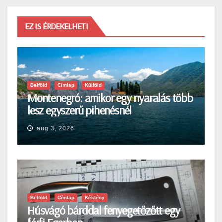
EZ IS ÉRDEKELHETI
Belföld
Címlap
Külföld
Montenegró: amikor egy nyaralás több
lesz egyszerű pihenésnél
aug 3, 2026
Belföld
Címlap
Kékfény
Húsvágó bárddal fenyegetőzőtt egy