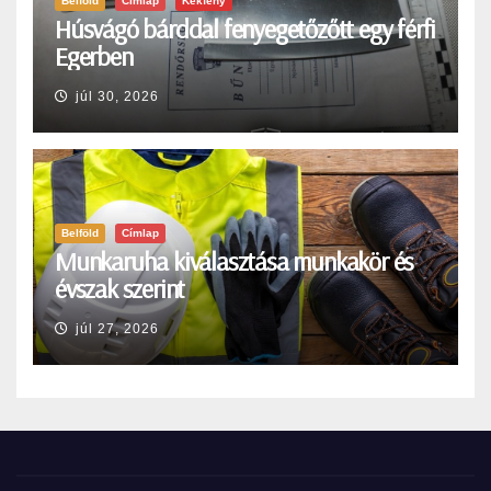
Belföld
Címlap
Kékfény
Húsvágó bárddal fenyegetőzőtt egy férfi
Egerben
júl 30, 2026
Belföld
Címlap
Munkaruha kiválasztása munkakör és
évszak szerint
júl 27, 2026