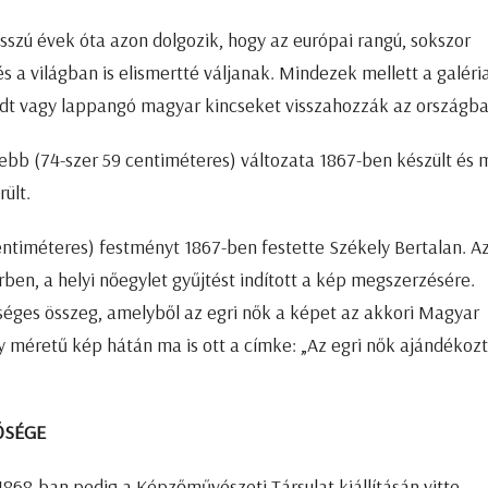
szú évek óta azon dolgozik, hogy az európai rangú, sokszor
a világban is elismertté váljanak. Mindezek mellett a galéri
ekedt vagy lappangó magyar kincseket visszahozzák az országb
ebb (74-szer 59 centiméteres) változata 1867-ben készült és
rült.
entiméteres) festményt 1867-ben festette Székely Bertalan. A
ben, a helyi nőegylet gyűjtést indított a kép megszerzésére.
éges összeg, amelyből az egri nők a képet az akkori Magyar
éretű kép hátán ma is ott a címke: „Az egri nők ajándékoz
ŐSÉGE
868-ban pedig a Képzőművészeti Társulat kiállításán vitte