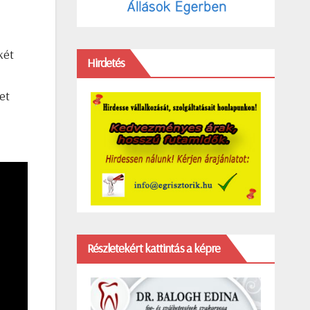
két
Hirdetés
et
Részletekért kattintás a képre