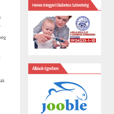
Heves Megyei Diabetes Szövetség
a
a.
 még
z
Állások Egerben
ták