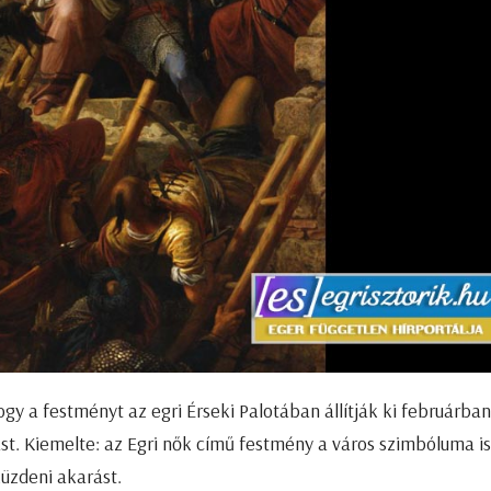
ogy a festményt az egri Érseki Palotában állítják ki februárban
t. Kiemelte: az Egri nők című festmény a város szimbóluma is
küzdeni akarást.