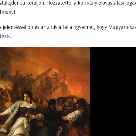
ulajdonba kerüljön. Hozzátette: a kormány elővásárlási jogá
estményt.
jelentéssel bír és arra hívja fel a figyelmet, hogy Magyarorsz
ának.