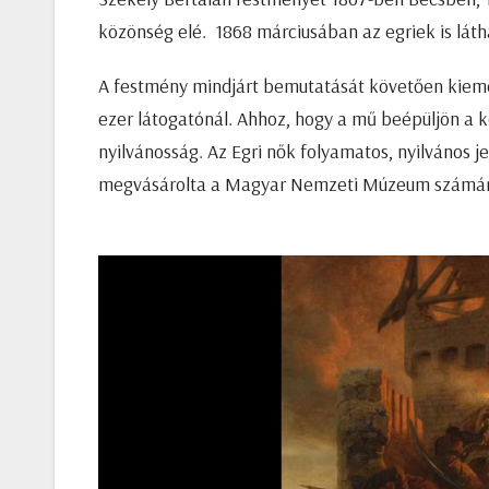
közönség elé. 1868 márciusában az egriek is lát
A festmény mindjárt bemutatását követően kiemel
ezer látogatónál. Ahhoz, hogy a mű beépüljön a k
nyilvánosság. Az Egri nők folyamatos, nyilvános j
megvásárolta a Magyar Nemzeti Múzeum számár