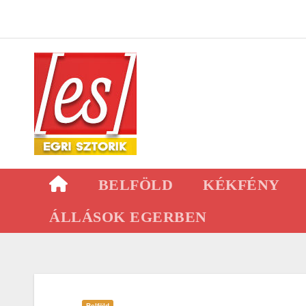
Skip
to
content
BELFÖLD
KÉKFÉNY
ÁLLÁSOK EGERBEN
Belföld