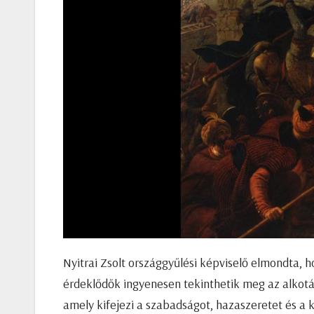
Nyitrai Zsolt országgyűlési képviselő elmondta, h
érdeklődők ingyenesen tekinthetik meg az alkotás
amely kifejezi a szabadságot, hazaszeretet és a 