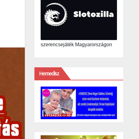
szerencsejáték Magyarországon
Hemedisz