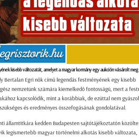
ményének kisebb változatát, amelyet a magyar kormány egy aukción vásárolt meg
 Bertalan Egri nők című legendás festményének egy kisebb
 egész nemzetünk számára kiemelkedő fontosságú, mert a fes
akához kapcsolódik, mint a korábbiak, de ezúttal nem gyászol
 szükséges és eredményes összefogásának gondolatával.
i államtitkára kedden Budapesten sajtótájékoztatón közölte:
yik legismertebb magyar történelmi alkotás kisebb változata,