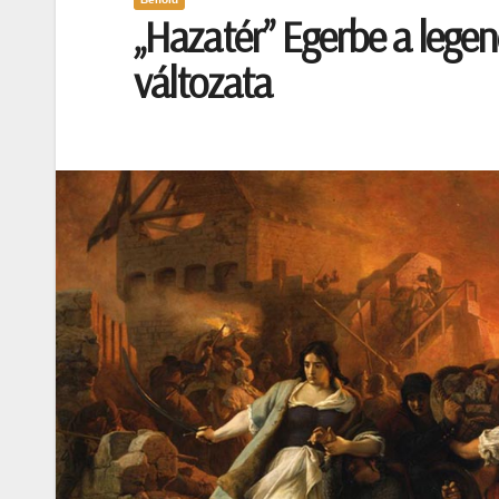
„Hazatér” Egerbe a legen
változata