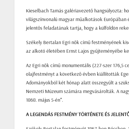
Kieselbach Tamás galériavezető hangsúlyozta: hos
világszínvonalú magyar műalkotások Európában és 
jelentős feladatának tartja, hogy a külföldön r
Székely Bertalan Egri nők című festményének kis
az alkotó életében Ernst Lajos gyűjteményébe ke
Az Egri nők című monumentális (227-szer 176,5 c
olajfestményt a következő évben kiállították Eger
Adományokból két hónap alatt összegyűlt a szüks
Nemzeti Múzeum számára megvásárolták. A nagy m
1868. május 5-én”.
A LEGENDÁS FESTMÉNY TÖRTÉNETE ÉS JELENT
Székely Bertalan festményét 1867-ben Bécsben, 1