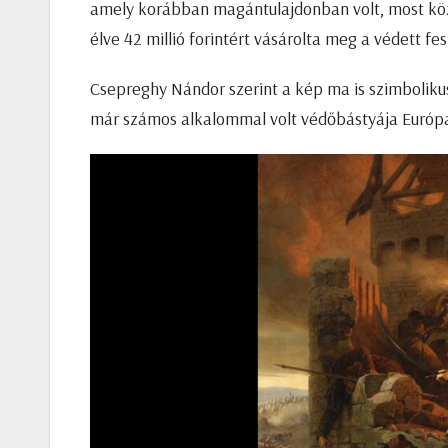
amely korábban magántulajdonban volt, most közt
élve 42 millió forintért vásárolta meg a védett f
Csepreghy Nándor szerint a kép ma is szimbolikus 
már számos alkalommal volt védőbástyája Európ