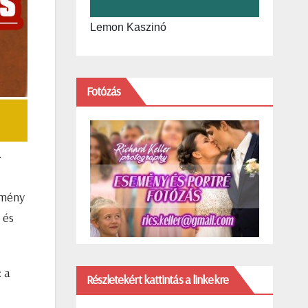
Lemon Kaszinó
Fotózás
.
tmény
 és
 a
Részletekért kattintás a linkekre