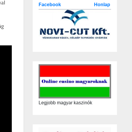
val
Facebook
Honlap
ág
Legjobb magyar kaszinók