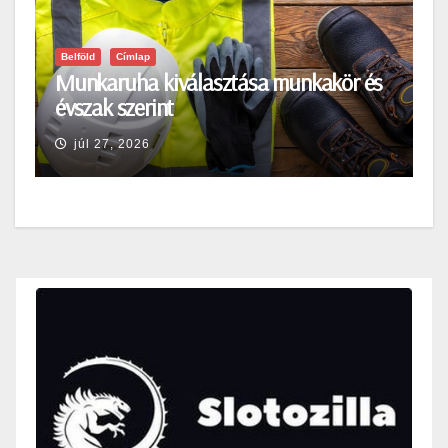
Belföld
Címlap
Munkaruha kiválasztása munkakör és
évszak szerint
júl 27, 2026