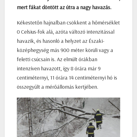
mert fákat döntött az útra a nagy havazás.
Kékestetőn hajnalban csökkent a hőmérséklet
0 Celsius-fok alá, azóta változó intenzitással
havazik, és hasonló a helyzet az Északi-
középhegység más 900 méter körüli vagy a
feletti csúcsain is. Az elmúlt órákban
intenzíven havazott, így 8 órára már 9
centiméternyi, 11 órára 14 centiméternyi hó is
összegyűlt a mérőállomás kertjében.