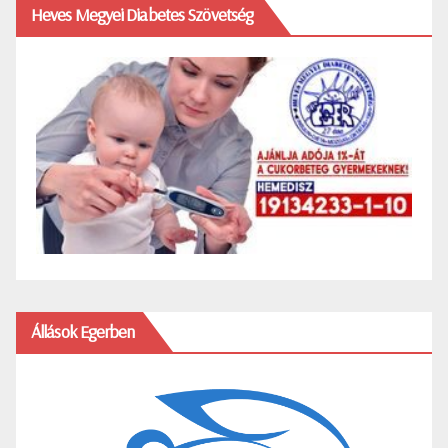
Heves Megyei Diabetes Szövetség
Állások Egerben