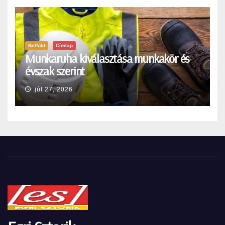
Belföld
Címlap
Munkaruha kiválasztása munkakör és
évszak szerint
júl 27, 2026