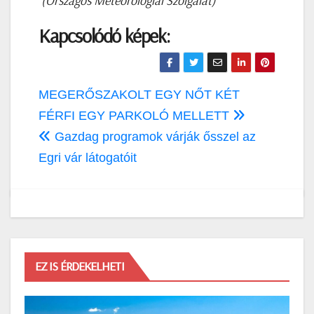
(Országos Meteorológiai Szolgálat)
Kapcsolódó képek:
Bejegyzés
MEGERŐSZAKOLT EGY NŐT KÉT
navigáció
FÉRFI EGY PARKOLÓ MELLETT
Gazdag programok várják ősszel az
Egri vár látogatóit
EZ IS ÉRDEKELHETI