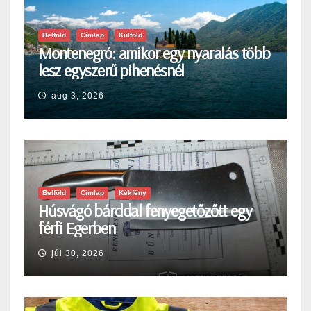
Belföld
Címlap
Külföld
Montenegró: amikor egy nyaralás több
lesz egyszerű pihenésnél
aug 3, 2026
Belföld
Címlap
Kékfény
Húsvágó bárddal fenyegetőzőtt egy
férfi Egerben
júl 30, 2026