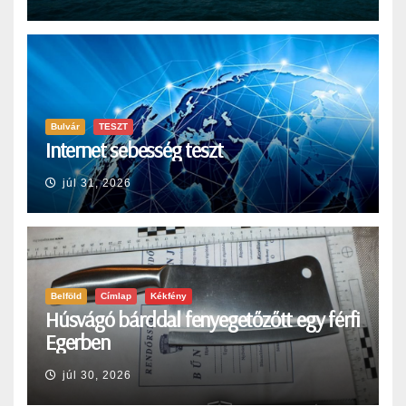
Bulvár
TESZT
Internet sebesség teszt
júl 31, 2026
Belföld
Címlap
Kékfény
Húsvágó bárddal fenyegetőzőtt egy férfi
Egerben
júl 30, 2026