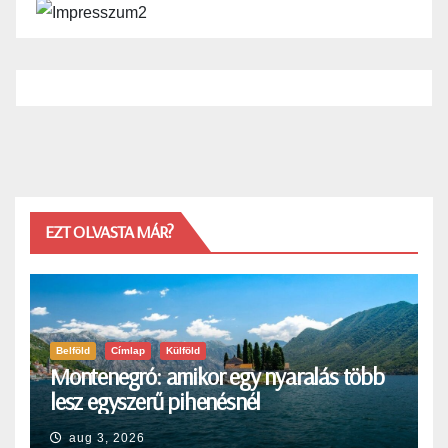
EZT OLVASTA MÁR?
Belföld
Címlap
Külföld
Montenegró: amikor egy nyaralás több
lesz egyszerű pihenésnél
aug 3, 2026