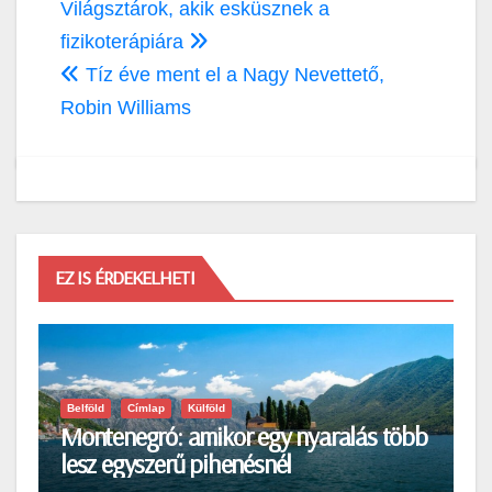
Bejegyzés
Világsztárok, akik esküsznek a
navigáció
fizikoterápiára
Tíz éve ment el a Nagy Nevettető,
Robin Williams
EZ IS ÉRDEKELHETI
Belföld
Címlap
Külföld
Montenegró: amikor egy nyaralás több
lesz egyszerű pihenésnél