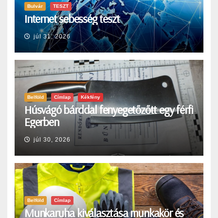
Bulvár
TESZT
Internet sebesség teszt
júl 31, 2026
Belföld
Címlap
Kékfény
Húsvágó bárddal fenyegetőzőtt egy férfi
Egerben
júl 30, 2026
Belföld
Címlap
Munkaruha kiválasztása munkakör és