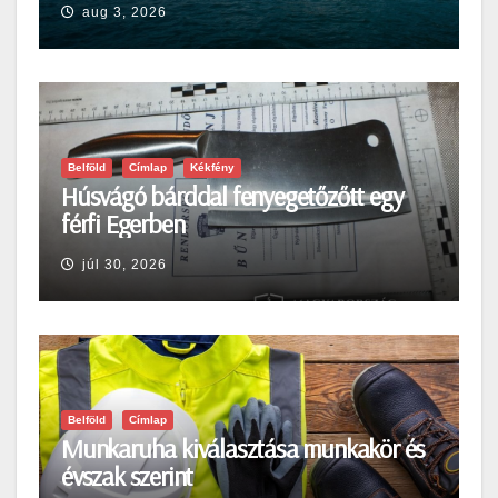
aug 3, 2026
Belföld
Címlap
Kékfény
Húsvágó bárddal fenyegetőzőtt egy
férfi Egerben
júl 30, 2026
Belföld
Címlap
Munkaruha kiválasztása munkakör és
évszak szerint