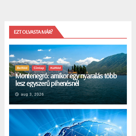
EZT OLVASTA MÁR?
Belföld
Címlap
Külföld
Montenegró: amikor egy nyaralás több
lesz egyszerű pihenésnél
aug 3, 2026