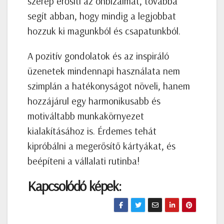
szerep erősíti az önbizalmat, továbbá
segít abban, hogy mindig a legjobbat
hozzuk ki magunkból és csapatunkból.
A pozitív gondolatok és az inspiráló
üzenetek mindennapi használata nem
szimplán a hatékonyságot növeli, hanem
hozzájárul egy harmonikusabb és
motiváltabb munkakörnyezet
kialakításához is. Érdemes tehát
kipróbálni a megerősítő kártyákat, és
beépíteni a vállalati rutinba!
Kapcsolódó képek: