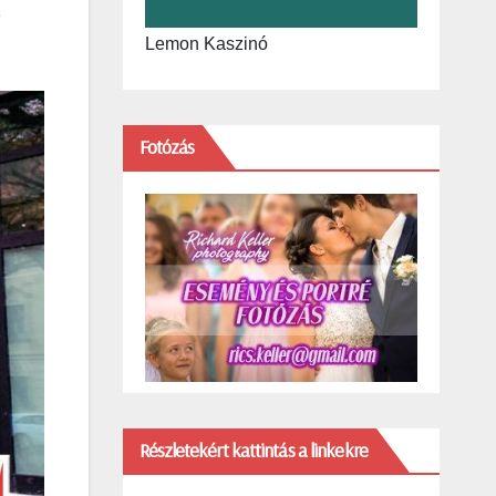
Lemon Kaszinó
Fotózás
Részletekért kattintás a linkekre