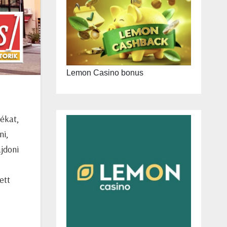
Lemon Casino bonus
dékat,
ni,
ajdoni
ett