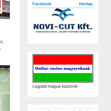
Facebook
Honlap
ó,
y
Legjobb magyar kaszinók