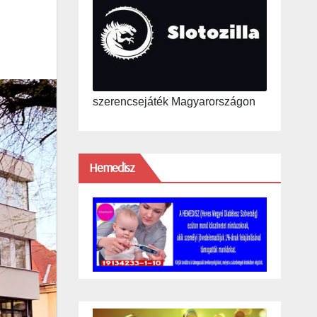
szerencsejáték Magyarországon
Hemedisz