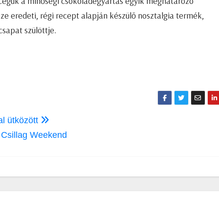
s cégük a minőségi csokoládégyártás egyik meghatározó
 eredeti, régi recept alapján készülő nosztalgia termék,
sapat szülöttje.
al ütközött
i Csillag Weekend