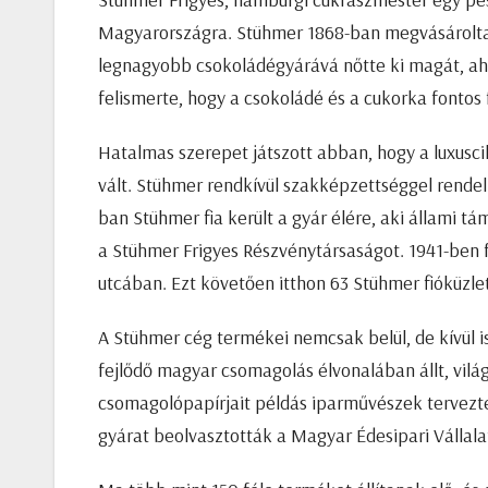
Magyarországra. Stühmer 1868-ban megvásárolta 
legnagyobb csokoládégyárává nőtte ki magát, aho
felismerte, hogy a csokoládé és a cukorka fontos 
Hatalmas szerepet játszott abban, hogy a luxusc
vált. Stühmer rendkívül szakképzettséggel rendelk
ban Stühmer fia került a gyár élére, aki állami 
a Stühmer Frigyes Részvénytársaságot. 1941-ben
utcában. Ezt követően itthon 63 Stühmer fióküzle
A Stühmer cég termékei nemcsak belül, de kívül i
fejlődő magyar csomagolás élvonalában állt, világ
csomagolópapírjait példás iparművészek tervezték
gyárat beolvasztották a Magyar Édesipari Vállal