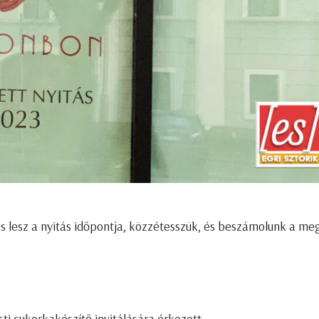
os lesz a nyitás időpontja, közzétesszük, és beszámolunk a me
i cukorkakészítő invitálására érkezett