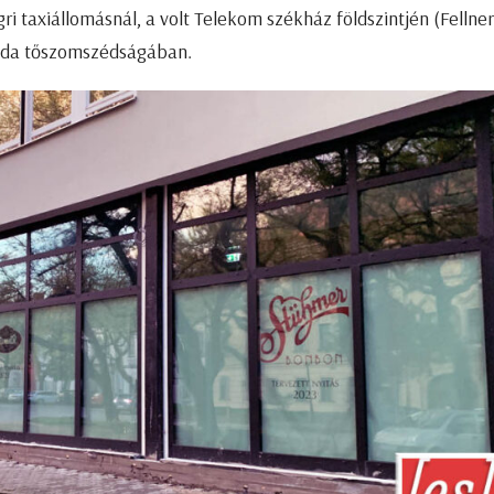
ri taxiállomásnál, a volt Telekom székház földszintjén (Fellner
ászda tőszomszédságában.