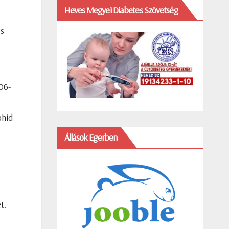
Heves Megyei Diabetes Szövetség
es
06-
óhíd
Állások Egerben
t.