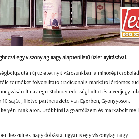
ozzá egy viszonylag nagy alapterületű üzlet nyitásával.
égboltja után új üzletet nyit városunkban a minőségi csokolá
éle terméket felvonultató tradicionális márkáról érdemes tud
r megvásárolta az egri Stühmer édességboltot és a védjegy tul
r 10 saját-, illetve partnerüzlete van Egerben, Gyöngyösön,
helyén, Makláron. Utóbbinál a gyártóüzem és márkabolt mell
erben készülnek nagy dobásra, ugyanis egy viszonylag nagy