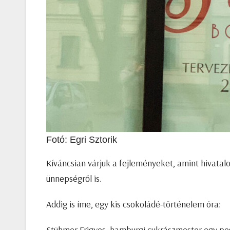
Fotó: Egri Sztorik
Kíváncsian várjuk a fejleményeket, amint hivatal
ünnepségről is.
Addig is íme, egy kis csokoládé-történelem óra:
Stühmer Frigyes, hamburgi cukrászmester egy pest