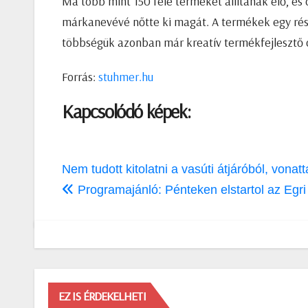
Ma több mint 150 féle terméket állítanak elő, é
márkanevévé nőtte ki magát. A termékek egy része
többségük azonban már kreatív termékfejlesztő c
Forrás:
stuhmer.hu
Kapcsolódó képek:
Bejegyzés
Nem tudott kitolatni a vasúti átjáróból, vonatt
navigáció
Programajánló: Pénteken elstartol az Egr
EZ IS ÉRDEKELHETI