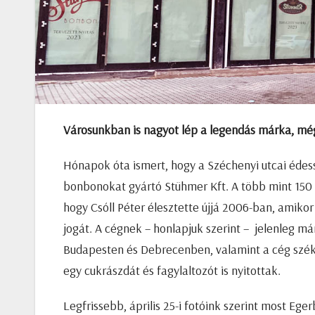
Városunkban is nagyot lép a legendás márka, mégh
Hónapok óta ismert, hogy a Széchenyi utcai édess
bonbonokat gyártó Stühmer Kft. A több mint 150 f
hogy Csóll Péter élesztette újjá 2006-ban, amiko
jogát. A cégnek – honlapjuk szerint – jelenleg má
Budapesten és Debrecenben, valamint a cég szék
egy cukrászdát és fagylaltozót is nyitottak.
Legfrissebb, április 25-i fotóink szerint most Eg