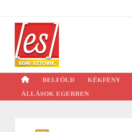
Skip
to
content
BELFÖLD
KÉKFÉNY
ÁLLÁSOK EGERBEN
Belföld