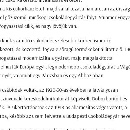
a kis cukorkaüzletet, majd vállalkozása hamarosan az ország
l gőzüzemű, minőségi csokoládégyártás folyt. Stühmer Frigy
fogyasztási cikk, és nagy jövőjük van.
ikknek számító csokoládét szélesebb körben ismertté
ezett, és kezdettől fogva elsőragú termékeket állított elő. 19
támogatással modernizálta a gyárat, majd megalakította
 felhúzták Európa egyik legmodernebb csokoládégyárát a Vág
t nyílt, valamint egy Párizsban és egy Abbáziában.
s csábítóak voltak, az 1920-30-as években a látványosan
színvonalú kereskedelmi kultúrát képviselt. Dobozborítóit és
. A sikertörténetnek az 1948-as államosítás véget vetett, a
atba, később az üzem felvette a Budapesti Csokoládégyár neve