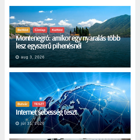
Belföld
Címlap
Külföld
Montenegró: amikor egy nyaralás több
lesz egyszerű pihenésnél
aug 3, 2026
Bulvár
TESZT
Internet sebesség teszt
júl 31, 2026