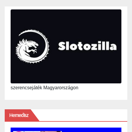
szerencsejáték Magyarországon
Hemedisz