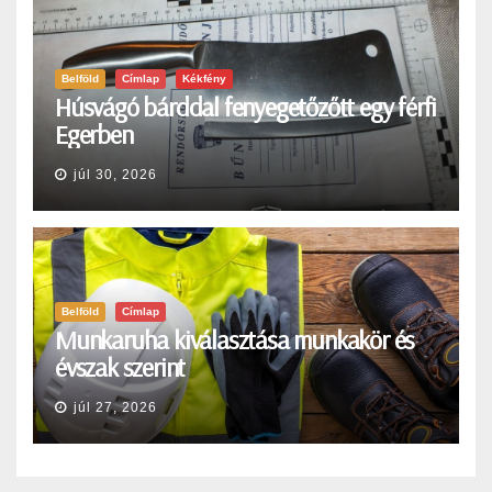
Belföld
Címlap
Kékfény
Húsvágó bárddal fenyegetőzőtt egy férfi
Egerben
júl 30, 2026
Belföld
Címlap
Munkaruha kiválasztása munkakör és
évszak szerint
júl 27, 2026