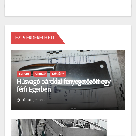
EZ IS ÉRDEKELHETI
Belföld
Címlap
Kékfény
Húsvágó bárddal fenyegetőzőtt egy
férfi Egerben
júl 30, 2026