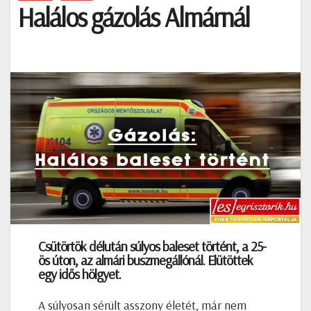
Halálos gázolás Almárnál
Csütörtök délután súlyos baleset történt, a 25-
ös úton, az almári buszmegállónál. Elütöttek
egy idős hölgyet.
A súlyosan sérült asszony életét, már nem