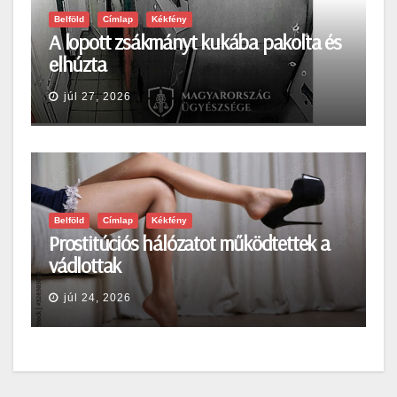
Belföld
Címlap
Kékfény
A lopott zsákmányt kukába pakolta és
elhúzta
júl 27, 2026
Belföld
Címlap
Kékfény
Prostitúciós hálózatot működtettek a
vádlottak
júl 24, 2026