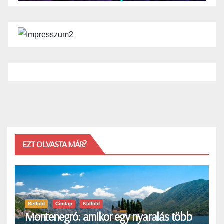
EZT OLVASTA MÁR?
Belföld
Címlap
Külföld
Montenegró: amikor egy nyaralás több