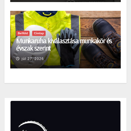
Belföld
Címlap
Munkaruha kiválasztása munkakör és
évszak szerint
júl 27, 2026