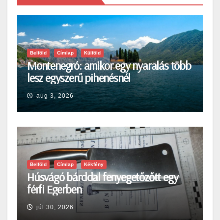
Belföld
Címlap
Külföld
Montenegró: amikor egy nyaralás több
lesz egyszerű pihenésnél
aug 3, 2026
Belföld
Címlap
Kékfény
Húsvágó bárddal fenyegetőzőtt egy
férfi Egerben
júl 30, 2026