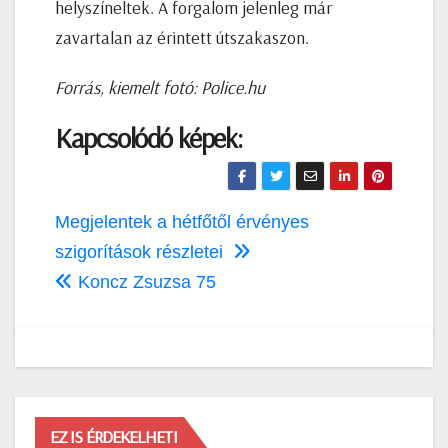
helyszíneltek. A forgalom jelenleg már
zavartalan az érintett útszakaszon.
Forrás, kiemelt fotó: Police.hu
Kapcsolódó képek:
Bejegyzés
Megjelentek a hétfőtől érvényes
navigáció
szigorítások részletei
Koncz Zsuzsa 75
EZ IS ÉRDEKELHETI