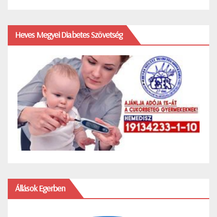
Heves Megyei Diabetes Szövetség
Állások Egerben