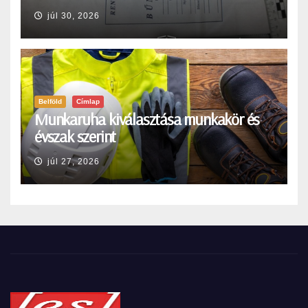
júl 30, 2026
Belföld
Címlap
Munkaruha kiválasztása munkakör és
évszak szerint
júl 27, 2026