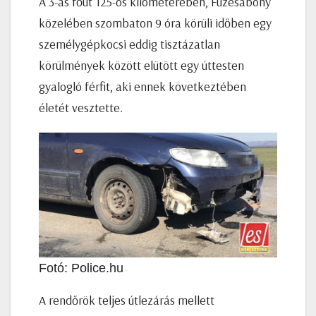
A 3-as főút 125-os kilométerében, Füzesabony
közelében szombaton 9 óra körüli időben egy
személygépkocsi eddig tisztázatlan
körülmények között elütött egy úttesten
gyalogló férfit, aki ennek következtében
életét vesztette.
Fotó: Police.hu
A rendőrök teljes útlezárás mellett