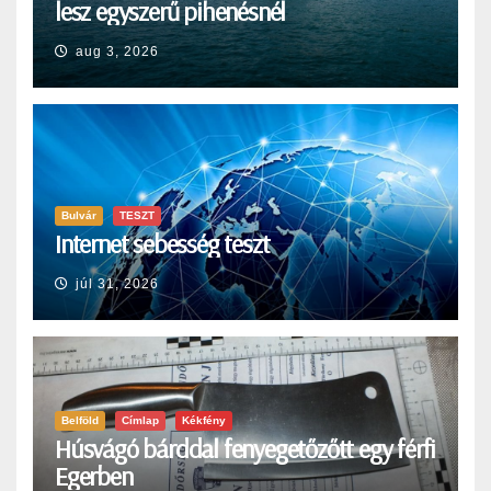
lesz egyszerű pihenésnél
aug 3, 2026
Bulvár
TESZT
Internet sebesség teszt
júl 31, 2026
Belföld
Címlap
Kékfény
Húsvágó bárddal fenyegetőzőtt egy férfi
Egerben