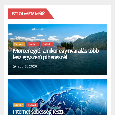
EZT OLVASTA MÁR?
Belföld
Címlap
Külföld
Montenegró: amikor egy nyaralás több
lesz egyszerű pihenésnél
aug 3, 2026
Bulvár
TESZT
Internet sebesség teszt