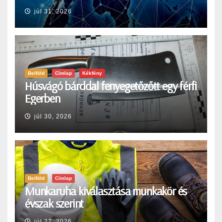
júl 31, 2026
Belföld
Címlap
Kékfény
Húsvágó bárddal fenyegetőzőtt egy férfi
Egerben
júl 30, 2026
Belföld
Címlap
Munkaruha kiválasztása munkakör és
évszak szerint
júl 27, 2026