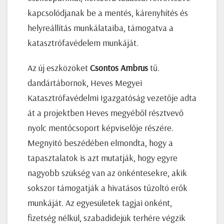
kapcsolódjanak be a mentés, kárenyhítés és
helyreállítás munkálataiba, támogatva a
katasztrófavédelem munkáját.
Az új eszközöket
Csontos Ambrus
tű.
dandártábornok, Heves Megyei
Katasztrófavédelmi Igazgatóság vezetője adta
át a projektben Heves megyéből résztvevő
nyolc mentőcsoport képviselője részére.
Megnyitó beszédében elmondta, hogy a
tapasztalatok is azt mutatják, hogy egyre
nagyobb szükség van az önkéntesekre, akik
sokszor támogatják a hivatásos tűzoltó erők
munkáját. Az egyesületek tagjai önként,
fizetség nélkül, szabadidejük terhére végzik