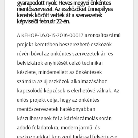
gyarapodott nyolc Heves megyei önkéntes
mentőszervezet. Az eszközöket ünnepélyes
keretek között vették át a szervezetek
képviselői február 22-én.
A KEHOP-1.6.0-15-2016-00017 azonosítószámú
projekt keretében beszerezhető eszközök
révén bővül az önkéntes szervezetek ár- és
belvízkárok enyhítését célzó technikai
készlete, mindemellett az önkéntesek
számára az új eszközök alkalmazásához
kapcsolódó képzések is elérhetővé válnak. Az
uniós projekt célja, hogy az önkéntes
mentőszervezetek hatékonyabban
készülhessenek fel a kárfelszámolás során
adódó feladatokra, modern jármű- és
eszközparkkal, korszerű tudással felvértezve