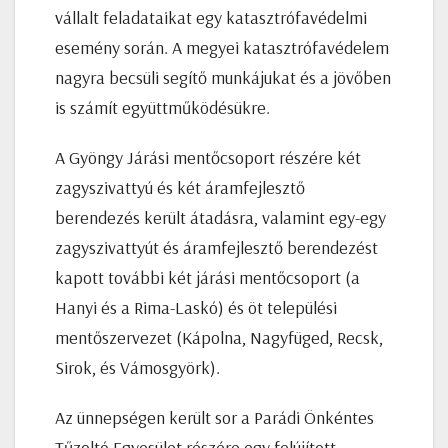
vállalt feladataikat egy katasztrófavédelmi
esemény során. A megyei katasztrófavédelem
nagyra becsüli segítő munkájukat és a jövőben
is számít együttműködésükre.
A Gyöngy Járási mentőcsoport részére két
zagyszivattyú és két áramfejlesztő
berendezés került átadásra, valamint egy-egy
zagyszivattyút és áramfejlesztő berendezést
kapott további két járási mentőcsoport (a
Hanyi és a Rima-Laskó) és öt települési
mentőszervezet (Kápolna, Nagyfüged, Recsk,
Sirok, és Vámosgyörk).
Az ünnepségen került sor a Parádi Önkéntes
Tűzoltó Egyesület részére egy felújított