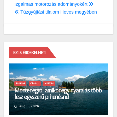
Bejegyzés
Izgalmas motorozás adományokért
navigáció
Tűzgyújtási tilalom Heves megyében
EZ IS ÉRDEKELHETI
Belföld
Címlap
Külföld
Montenegró: amikor egy nyaralás több
lesz egyszerű pihenésnél
aug 3, 2026