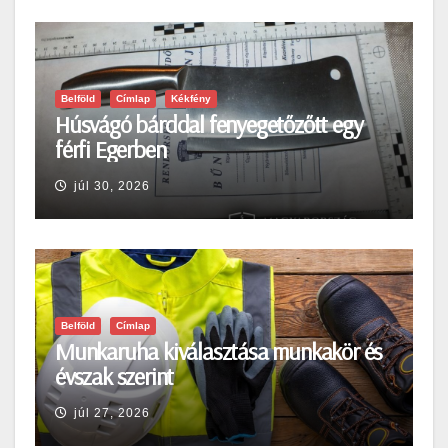
Belföld
Címlap
Kékfény
Húsvágó bárddal fenyegetőzőtt egy
férfi Egerben
júl 30, 2026
Belföld
Címlap
Munkaruha kiválasztása munkakör és
évszak szerint
júl 27, 2026